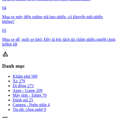
04
Mua xe máy điện online giá bao nhiêu, có khuyến mãi nhiều
không?
05
Mua xe dễ, nuôi xe khó: Đây là bóc tách tài chính nhiều người chưa
lường tới
category
Danh mục
Khám phá
589
Xe
279
Di động
273
Apps - Game
209
Máy tính - Tablet
70
Đánh giá
25
Camera - Nghe nhìn
4
Tin tức công nghệ
0