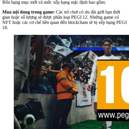
Bốn hạng mục mới và mức xếp hạng mặc định bao gồm:
Mua nội dung trong game:
Các trò chơi có ưu đãi giới hạn thời
gian hoặc số lượng sẽ được phân loại PEGI 12. Những game có
NFT hoặc các cơ chế liên quan đến blockchain sẽ bị xếp hạng PEGI
18.