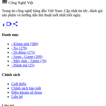
developer_board
Công Nghệ Việt
Trang tin công nghệ hàng đầu Việt Nam. Cập nhật tin tức, đánh giá
sản phẩm và hướng dẫn thủ thuật mới nhất mỗi ngày.
videocam
share
Danh mục
›
Khám phá
(589)
›
Xe
(279)
›
Di động
(273)
›
Apps - Game
(209)
›
Máy tính - Tablet
(70)
›
Đánh giá
(25)
Chính sách
Giới thiệu
Chính sách bảo mật
Điều khoản sử dụng
Liên hệ
Liên hệ