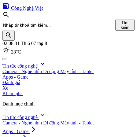
developer_board
Công Nghệ Việt
search
Tìm
kiếm
search
02:08:32
Th 6 07 thg 8
light_mode
28°C
search
expand_more
Tin tức công nghệ
Camera - Nghe nhìn
Di động
Máy tính - Tablet
Tìm
Apps - Game
kiếm
Đánh giá
Xe
Khám phá
Danh mục chính
expand_more
Tin tức công nghệ
Camera - Nghe nhìn
Di động
Máy tính - Tablet
arrow_forward_ios
Apps - Game