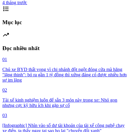
4 tháng trước
format_list_bulleted
Mục lục
trending_up
Đọc nhiều nhất
01
Chủ xe BYD thất vọng vì chi nhánh đột ngột đóng cửa mà hãng
"lặng thinh": bỏ ra gần 1 tỷ đồng thì xứng đáng có được nhiều hơn
sự im lặng
02
Tài xế kinh nghiệm luôn để sẵn 3 món này trong xe: Nhỏ gọn
nhưng cực kỳ hữu ích khi gặp sự cố
03
[Infographic] Nhìn vào số dư tài khoản của tài xế công nghệ chạy
xe điện, ta thấy ngay tại sao họ lại "chuyển đổi xanh"