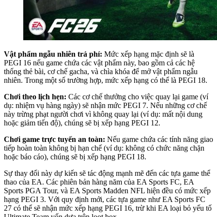
Vật phẩm ngẫu nhiên trả phí:
Mức xếp hạng mặc định sẽ là
PEGI 16 nếu game chứa các vật phẩm này, bao gồm cả các hệ
thống thẻ bài, cơ chế gacha, và chìa khóa để mở vật phẩm ngẫu
nhiên. Trong một số trường hợp, mức xếp hạng có thể là PEGI 18.
Chơi theo lịch hẹn:
Các cơ chế thưởng cho việc quay lại game (ví
dụ: nhiệm vụ hàng ngày) sẽ nhận mức PEGI 7. Nếu những cơ chế
này trừng phạt người chơi vì không quay lại (ví dụ: mất nội dung
hoặc giảm tiến độ), chúng sẽ bị xếp hạng PEGI 12.
Chơi game trực tuyến an toàn:
Nếu game chứa các tính năng giao
tiếp hoàn toàn không bị hạn chế (ví dụ: không có chức năng chặn
hoặc báo cáo), chúng sẽ bị xếp hạng PEGI 18.
Sự thay đổi này dự kiến sẽ tác động mạnh mẽ đến các tựa game thể
thao của EA. Các phiên bản hàng năm của EA Sports FC, EA
Sports PGA Tour, và EA Sports Madden NFL hiện đều có mức xếp
hạng PEGI 3. Với quy định mới, các tựa game như EA Sports FC
27 có thể sẽ nhận mức xếp hạng PEGI 16, trừ khi EA loại bỏ yếu tố
Ultimate Team vốn dựa trên loot box.