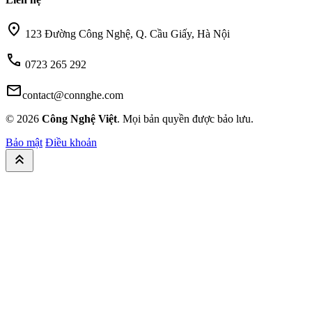
location_on
123 Đường Công Nghệ, Q. Cầu Giấy, Hà Nội
call
0723 265 292
mail
contact@connghe.com
© 2026
Công Nghệ Việt
. Mọi bản quyền được bảo lưu.
Bảo mật
Điều khoản
keyboard_double_arrow_up