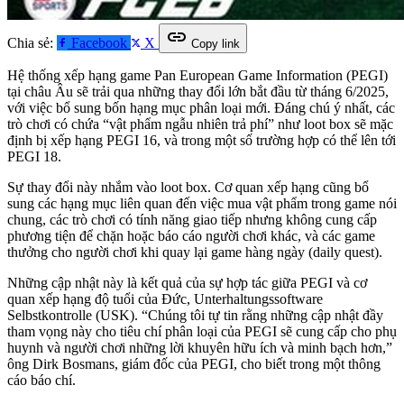
link
Chia sẻ:
Facebook
X
Copy link
Hệ thống xếp hạng game Pan European Game Information (PEGI)
tại châu Âu sẽ trải qua những thay đổi lớn bắt đầu từ tháng 6/2025,
với việc bổ sung bốn hạng mục phân loại mới. Đáng chú ý nhất, các
trò chơi có chứa “vật phẩm ngẫu nhiên trả phí” như loot box sẽ mặc
định bị xếp hạng PEGI 16, và trong một số trường hợp có thể lên tới
PEGI 18.
Sự thay đổi này nhắm vào loot box. Cơ quan xếp hạng cũng bổ
sung các hạng mục liên quan đến việc mua vật phẩm trong game nói
chung, các trò chơi có tính năng giao tiếp nhưng không cung cấp
phương tiện để chặn hoặc báo cáo người chơi khác, và các game
thưởng cho người chơi khi quay lại game hàng ngày (daily quest).
Những cập nhật này là kết quả của sự hợp tác giữa PEGI và cơ
quan xếp hạng độ tuổi của Đức, Unterhaltungssoftware
Selbstkontrolle (USK). “Chúng tôi tự tin rằng những cập nhật đầy
tham vọng này cho tiêu chí phân loại của PEGI sẽ cung cấp cho phụ
huynh và người chơi những lời khuyên hữu ích và minh bạch hơn,”
ông Dirk Bosmans, giám đốc của PEGI, cho biết trong một thông
cáo báo chí.