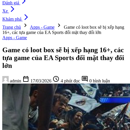
arrow_forward_ios
Đánh giá
arrow_forward_ios
Xe
arrow_forward_ios
Khám phá
chevron_right
chevron_right
Trang chủ
Apps - Game
Game có loot box sẽ bị xếp hạng
16+, các tựa game của EA Sports đối mặt thay đổi lớn
Apps - Game
Game có loot box sẽ bị xếp hạng 16+, các
tựa game của EA Sports đối mặt thay đổi
lớn
calendar_today
schedule
comment
admin
17/03/2026
4 phút đọc
0 bình luận