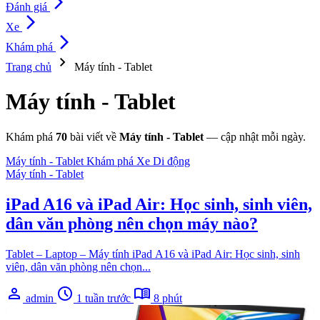
arrow_forward_ios
Đánh giá
arrow_forward_ios
Xe
arrow_forward_ios
Khám phá
chevron_right
Trang chủ
Máy tính - Tablet
Máy tính - Tablet
Khám phá
70
bài viết về
Máy tính - Tablet
— cập nhật mỗi ngày.
Máy tính - Tablet
Khám phá
Xe
Di động
Máy tính - Tablet
iPad A16 và iPad Air: Học sinh, sinh viên,
dân văn phòng nên chọn máy nào?
Tablet – Laptop – Máy tính iPad A16 và iPad Air: Học sinh, sinh
viên, dân văn phòng nên chọn...
person
schedule
menu_book
admin
1 tuần trước
8 phút