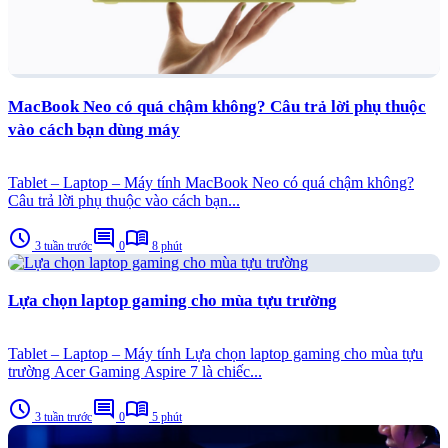
MacBook Neo có quá chậm không? Câu trả lời phụ thuộc
vào cách bạn dùng máy
Tablet – Laptop – Máy tính MacBook Neo có quá chậm không?
Câu trả lời phụ thuộc vào cách bạn...
schedule
comment
menu_book
3 tuần trước
0
8 phút
Lựa chọn laptop gaming cho mùa tựu trường
Tablet – Laptop – Máy tính Lựa chọn laptop gaming cho mùa tựu
trường Acer Gaming Aspire 7 là chiếc...
schedule
comment
menu_book
3 tuần trước
0
5 phút