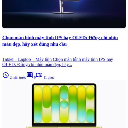
Chọn màn hình máy tính IPS hay OLED: Đừng chỉ nhìn
màu đẹp, hãy xét đúng nhu cầu
Tablet – Laptop – Máy tính Chọn màn hình máy tính IPS hay
OLED: Đừng chỉ nhìn màu đẹp, hãy...
schedule
comment
menu_book
2 tuần trước
0
11 phút