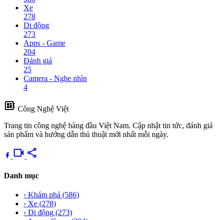
Xe
278
Di động
273
Apps - Game
204
Đánh giá
25
Camera - Nghe nhìn
4
developer_board
Công Nghệ Việt
Trang tin công nghệ hàng đầu Việt Nam. Cập nhật tin tức, đánh giá
sản phẩm và hướng dẫn thủ thuật mới nhất mỗi ngày.
videocam
share
Danh mục
›
Khám phá
(586)
›
Xe
(278)
›
Di động
(273)