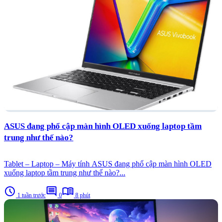
ASUS đang phổ cập màn hình OLED xuống laptop tầm
trung như thế nào?
Tablet – Laptop – Máy tính ASUS đang phổ cập màn hình OLED
xuống laptop tầm trung như thế nào?...
schedule
comment
menu_book
1 tuần trước
0
8 phút