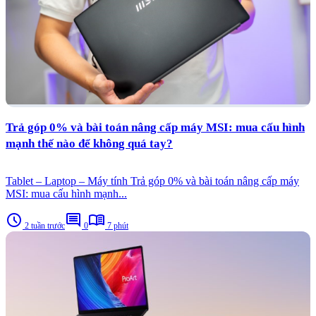
Trả góp 0% và bài toán nâng cấp máy MSI: mua cấu hình
mạnh thế nào để không quá tay?
Tablet – Laptop – Máy tính Trả góp 0% và bài toán nâng cấp máy
MSI: mua cấu hình mạnh...
schedule
comment
menu_book
2 tuần trước
0
7 phút