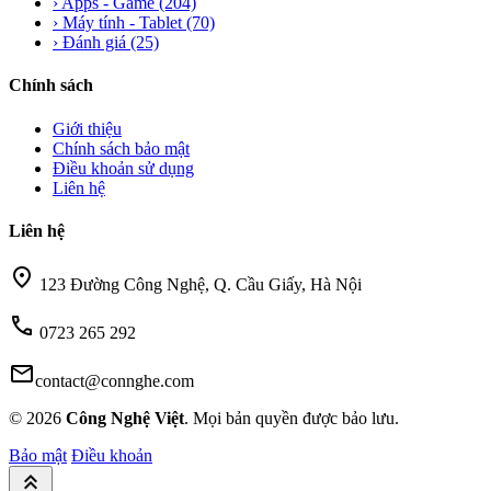
›
Apps - Game
(204)
›
Máy tính - Tablet
(70)
›
Đánh giá
(25)
Chính sách
Giới thiệu
Chính sách bảo mật
Điều khoản sử dụng
Liên hệ
Liên hệ
location_on
123 Đường Công Nghệ, Q. Cầu Giấy, Hà Nội
call
0723 265 292
mail
contact@connghe.com
© 2026
Công Nghệ Việt
. Mọi bản quyền được bảo lưu.
Bảo mật
Điều khoản
keyboard_double_arrow_up