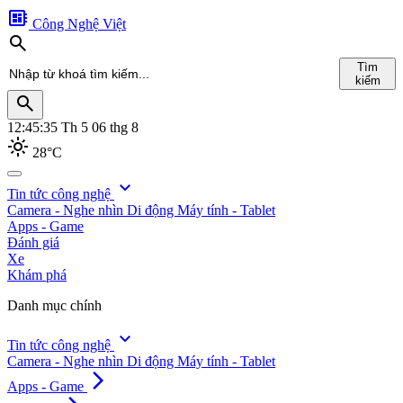
developer_board
Công Nghệ Việt
search
Tìm
kiếm
search
12:45:35
Th 5 06 thg 8
light_mode
28°C
search
expand_more
Tin tức công nghệ
Camera - Nghe nhìn
Di động
Máy tính - Tablet
Tìm
Apps - Game
kiếm
Đánh giá
Xe
Khám phá
Danh mục chính
expand_more
Tin tức công nghệ
Camera - Nghe nhìn
Di động
Máy tính - Tablet
arrow_forward_ios
Apps - Game