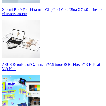
Xiaomi Book Pro 14 ra mắt: Chip Intel Core Ultra X7, siêu nhẹ hơn
cả MacBook Pro
ASUS Republic of Gamers mở đặt trước ROG Flow Z13-KJP tại
Việt Nam