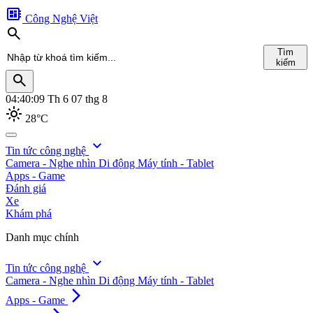
developer_board
Công Nghệ Việt
search
Tìm
kiếm
search
04:40:11
Th 6 07 thg 8
light_mode
28°C
search
expand_more
Tin tức công nghệ
Camera - Nghe nhìn
Di động
Máy tính - Tablet
Tìm
Apps - Game
kiếm
Đánh giá
Xe
Khám phá
Danh mục chính
expand_more
Tin tức công nghệ
Camera - Nghe nhìn
Di động
Máy tính - Tablet
arrow_forward_ios
Apps - Game