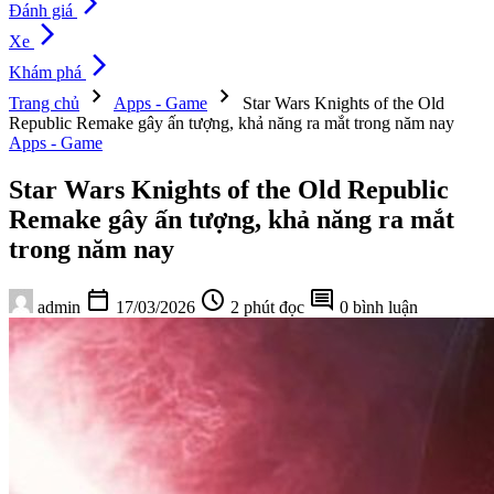
arrow_forward_ios
Đánh giá
arrow_forward_ios
Xe
arrow_forward_ios
Khám phá
chevron_right
chevron_right
Trang chủ
Apps - Game
Star Wars Knights of the Old
Republic Remake gây ấn tượng, khả năng ra mắt trong năm nay
Apps - Game
Star Wars Knights of the Old Republic
Remake gây ấn tượng, khả năng ra mắt
trong năm nay
calendar_today
schedule
comment
admin
17/03/2026
2 phút đọc
0 bình luận