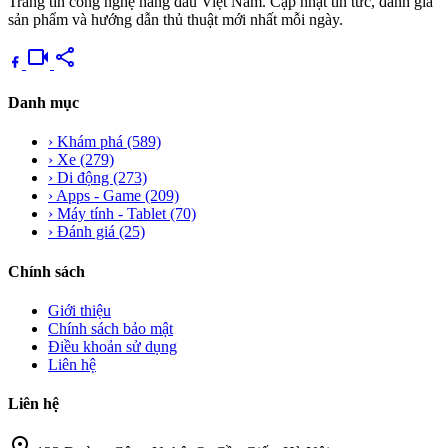
Trang tin công nghệ hàng đầu Việt Nam. Cập nhật tin tức, đánh giá
sản phẩm và hướng dẫn thủ thuật mới nhất mỗi ngày.
videocam
share
Danh mục
›
Khám phá
(589)
›
Xe
(279)
›
Di động
(273)
›
Apps - Game
(209)
›
Máy tính - Tablet
(70)
›
Đánh giá
(25)
Chính sách
Giới thiệu
Chính sách bảo mật
Điều khoản sử dụng
Liên hệ
Liên hệ
location_on