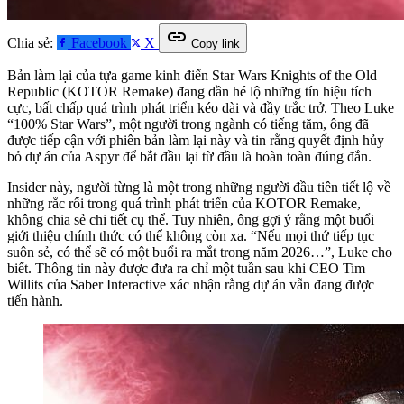
link
Chia sẻ:
Facebook
X
Copy link
Bản làm lại của tựa game kinh điển Star Wars Knights of the Old
Republic (KOTOR Remake) đang dần hé lộ những tín hiệu tích
cực, bất chấp quá trình phát triển kéo dài và đầy trắc trở. Theo Luke
“100% Star Wars”, một người trong ngành có tiếng tăm, ông đã
được tiếp cận với phiên bản làm lại này và tin rằng quyết định hủy
bỏ dự án của Aspyr để bắt đầu lại từ đầu là hoàn toàn đúng đắn.
Insider này, người từng là một trong những người đầu tiên tiết lộ về
những rắc rối trong quá trình phát triển của KOTOR Remake,
không chia sẻ chi tiết cụ thể. Tuy nhiên, ông gợi ý rằng một buổi
giới thiệu chính thức có thể không còn xa. “Nếu mọi thứ tiếp tục
suôn sẻ, có thể sẽ có một buổi ra mắt trong năm 2026…”, Luke cho
biết. Thông tin này được đưa ra chỉ một tuần sau khi CEO Tim
Willits của Saber Interactive xác nhận rằng dự án vẫn đang được
tiến hành.