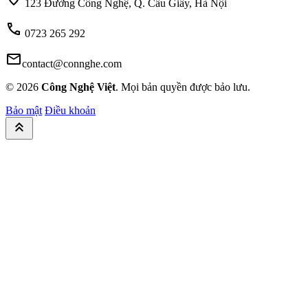
123 Đường Công Nghệ, Q. Cầu Giấy, Hà Nội
call
0723 265 292
mail
contact@connghe.com
© 2026
Công Nghệ Việt
. Mọi bản quyền được bảo lưu.
Bảo mật
Điều khoản
keyboard_double_arrow_up