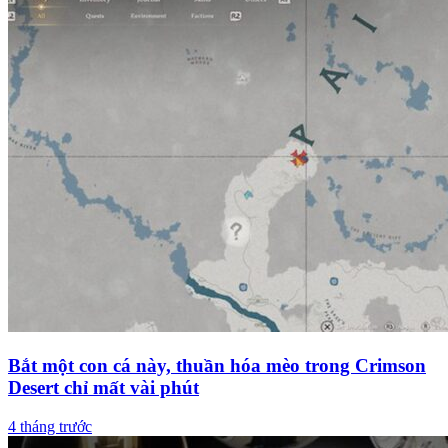
Bắt một con cá này, thuần hóa mèo trong Crimson
Desert chỉ mất vài phút
4 tháng trước