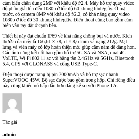
cảm biến chân dung 2MP với khẩu độ f/2.4. Máy hỗ trợ quay video
độ phân giải lên đến 1080p ở tốc độ 60 khung hình/giây. Ở mặt
trước, có camera 8MP với khẩu độ f/2.2, có khả năng quay video
1080p ở tốc độ 30 khung hình/giây. Điện thoại cũng bao gồm cảm
biến vân tay đặt ở cạnh bên.
Thiết bị này đạt chuẩn IP69 về khả năng chống bụi và nước. Kích
thước của máy là 166,61 × 78,51 × 8,61mm và nặng 212g. Mặt
lưng và viền máy có lớp hoàn thiện mờ, giúp cầm nắm dễ dàng hơn.
Các tính năng kết nối bao gồm hỗ trợ 5G SA và NSA, dual 4G
VoLTE, Wi-Fi 802.11 ac với băng tần 2.4GHz và 5GHz, Bluetooth
5.4, GPS với GLONASS và cổng USB Type-C.
Điện thoại được trang bị pin 7000mAh và hỗ trợ sạc nhanh
SuperVOOC 45W. Bộ sạc được bao gồm trong hộp. Chỉ riêng điều
này cũng khiến nó hấp dẫn hơn đáng kể so với iPhone 17e.
Tác giả
admin