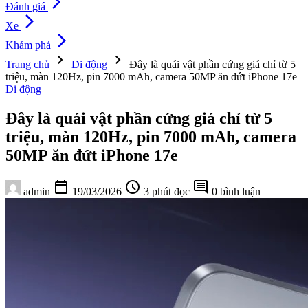
arrow_forward_ios
Đánh giá
arrow_forward_ios
Xe
arrow_forward_ios
Khám phá
chevron_right
chevron_right
Trang chủ
Di động
Đây là quái vật phần cứng giá chỉ từ 5
triệu, màn 120Hz, pin 7000 mAh, camera 50MP ăn đứt iPhone 17e
Di động
Đây là quái vật phần cứng giá chỉ từ 5
triệu, màn 120Hz, pin 7000 mAh, camera
50MP ăn đứt iPhone 17e
calendar_today
schedule
comment
admin
19/03/2026
3 phút đọc
0 bình luận