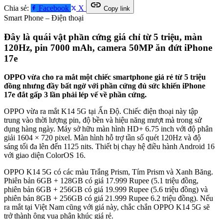
link
Chia sẻ:
Facebook
X
Copy link
Smart Phone – Điện thoại
Đây là quái vật phần cứng giá chỉ từ 5 triệu, màn
120Hz, pin 7000 mAh, camera 50MP ăn đứt iPhone
17e
OPPO vừa cho ra mắt một chiếc smartphone giá rẻ từ 5 triệu
đồng nhưng đầy bất ngờ với phần cứng đủ sức khiến iPhone
17e đắt gấp 3 lần phải lép vế về phần cứng.
OPPO vừa ra mắt K14 5G tại Ấn Độ. Chiếc điện thoại này tập
trung vào thời lượng pin, độ bền và hiệu năng mượt mà trong sử
dụng hàng ngày. Máy sở hữu màn hình HD+ 6.75 inch với độ phân
giải 1604 × 720 pixel. Màn hình hỗ trợ tần số quét 120Hz và độ
sáng tối đa lên đến 1125 nits. Thiết bị chạy hệ điều hành Android 16
với giao diện ColorOS 16.
OPPO K14 5G có các màu Trắng Prism, Tím Prism và Xanh Băng.
Phiên bản 6GB + 128GB có giá 17.999 Rupee (5.1 triệu đồng,
phiên bản 6GB + 256GB có giá 19.999 Rupee (5.6 triệu đồng) và
phiên bản 8GB + 256GB có giá 21.999 Rupee 6.2 triệu đồng). Nếu
ra mắt tại Việt Nam cũng với giá này, chắc chắn OPPO K14 5G sẽ
trở thành ông vua phân khúc giá rẻ.