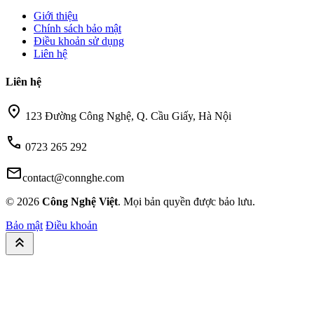
Giới thiệu
Chính sách bảo mật
Điều khoản sử dụng
Liên hệ
Liên hệ
location_on
123 Đường Công Nghệ, Q. Cầu Giấy, Hà Nội
call
0723 265 292
mail
contact@connghe.com
© 2026
Công Nghệ Việt
. Mọi bản quyền được bảo lưu.
Bảo mật
Điều khoản
keyboard_double_arrow_up