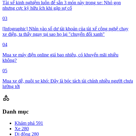
Tài xế kinh nghiệm luôn để sẵn 3 món này trong xe: Nhỏ gọn
nhưng cực kỳ hữu ích khi gặp sự cố
03
[Infographic] Nhìn vào số dư tài khoản của tài xế công nghệ chạy
xe điện, ta thấy ngay tại sao họ lại "chuyển đổi xanh"
04
Mua xe máy điện online giá bao nhiêu, có khuyến mãi nhiều
không?
05
Mua xe dễ, nuôi xe khó: Đây là bóc tách tài chính nhiều người chưa
lường tới
category
Danh mục
Khám phá
591
Xe
280
Di động
280