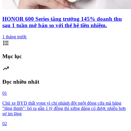
HONOR 600 Series tăng trưởng 145% doanh thu
sau 1 tuần mở bán so với thế hệ tiền nhiệm.
1 tháng trước
format_list_bulleted
Mục lục
trending_up
Đọc nhiều nhất
01
Chủ xe BYD thất vọng vì chi nhánh đột ngột đóng cửa mà hãng
"lặng thinh": bỏ ra gần 1 tỷ đồng thì xứng đáng có được nhiều hơn
sự im lặng
02