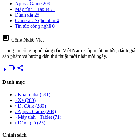
Apps - Game
209
Máy tính - Tablet
71
Đánh giá
25
Camera - Nghe nhìn
4
Tin tức công nghệ
0
developer_board
Công Nghệ Việt
Trang tin công nghệ hàng đầu Việt Nam. Cập nhật tin tức, đánh giá
sản phẩm và hướng dẫn thủ thuật mới nhất mỗi ngày.
videocam
share
Danh mục
›
Khám phá
(591)
›
Xe
(280)
›
Di động
(280)
›
Apps - Game
(209)
›
Máy tính - Tablet
(71)
›
Đánh giá
(25)
Chính sách