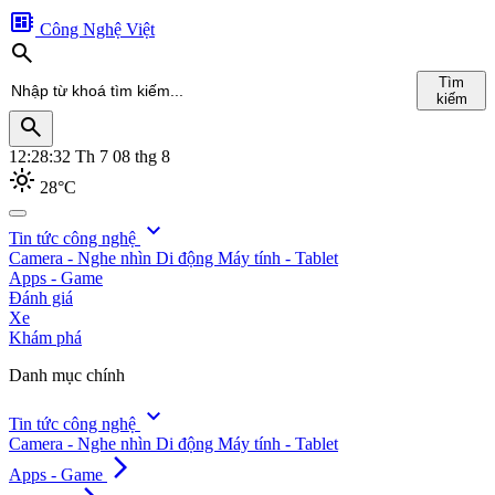
developer_board
Công Nghệ Việt
search
Tìm
kiếm
search
12:28:34
Th 7 08 thg 8
light_mode
28°C
search
expand_more
Tin tức công nghệ
Camera - Nghe nhìn
Di động
Máy tính - Tablet
Tìm
Apps - Game
kiếm
Đánh giá
Xe
Khám phá
Danh mục chính
expand_more
Tin tức công nghệ
Camera - Nghe nhìn
Di động
Máy tính - Tablet
arrow_forward_ios
Apps - Game