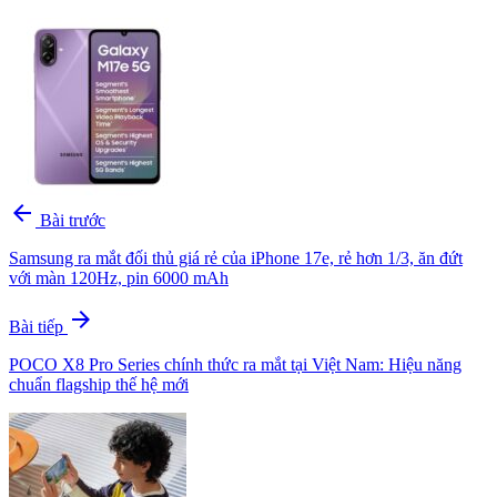
arrow_back
Bài trước
Samsung ra mắt đối thủ giá rẻ của iPhone 17e, rẻ hơn 1/3, ăn đứt
với màn 120Hz, pin 6000 mAh
arrow_forward
Bài tiếp
POCO X8 Pro Series chính thức ra mắt tại Việt Nam: Hiệu năng
chuẩn flagship thế hệ mới