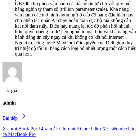
GB300 cho phép vận hành các tác nhân tự chủ với quy mô
hàng nghìn tỷ tham số (trillion-parameter scale). Khả năng
vận hành các mô hình ngôn ngữ ở cấp độ hàng đầu hiện nay
cho phép tác nhân AI chạy hoàn toàn cục bộ mà không cần
kết nối đám mây. Điều này mang lại tốc độ phản hồi nhanh
hơn, quyền riêng tư dữ liệu nghiêm ngặt hơn và khả năng vận
hành đáng tin cậy ngay cả khi không có kết nối internet.
Ngoài ra, công nghệ MaxCool độc quyền của Dell giúp duy
trì nhiệt độ tối ưu bằng cách loại bỏ nhiệt lượng một cách hiệu
quả hơn.
Tác giả
admin
arrow_forward
Bài tiếp
Xiaomi Book Pro 14 ra mắt: Chip Intel Core Ultra X7, siêu nhẹ hơn
cả MacBook Pro