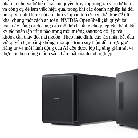
nhân tự chủ và tự tiến hóa cần quyền truy cập rộng rãi vào dữ liệu
và công cụ để làm việc hiệu quả, trong khi các doanh nghiệp lại đòi
hỏi quy trình kiểm soát an ninh và quản trị cực kỳ khắt khe để triển
khai chúng một cách an toàn. NVIDIA OpenShell giải quyết bài
toán này bằng cách cung cấp một lớp hạ tầng cho phép vận hành bất
kỳ tác nhân lập trình nào trong môi trường sandbox cô lập mà
không cần thay đổi mã nguồn. Theo mặc định, các tác nhân bắt đầu
với quyền hạn bằng không, mọi quá trình suy luận đều được giữ
riêng tư và mỗi hành động của AI đều được lớp hạ tầng giám sát và
thực thi theo đúng chính sách bảo mật của doanh nghiệp.