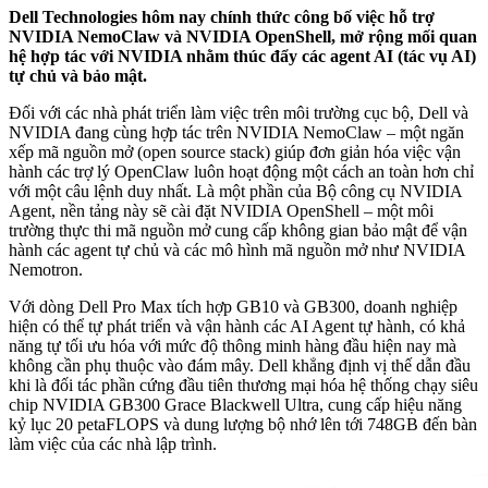
Dell Technologies hôm nay chính thức công bố việc hỗ trợ
NVIDIA NemoClaw và NVIDIA OpenShell, mở rộng mối quan
hệ hợp tác với NVIDIA nhằm thúc đẩy các agent AI (tác vụ AI)
tự chủ và bảo mật.
Đối với các nhà phát triển làm việc trên môi trường cục bộ, Dell và
NVIDIA đang cùng hợp tác trên NVIDIA NemoClaw – một ngăn
xếp mã nguồn mở (open source stack) giúp đơn giản hóa việc vận
hành các trợ lý OpenClaw luôn hoạt động một cách an toàn hơn chỉ
với một câu lệnh duy nhất. Là một phần của Bộ công cụ NVIDIA
Agent, nền tảng này sẽ cài đặt NVIDIA OpenShell – một môi
trường thực thi mã nguồn mở cung cấp không gian bảo mật để vận
hành các agent tự chủ và các mô hình mã nguồn mở như NVIDIA
Nemotron.
Với dòng Dell Pro Max tích hợp GB10 và GB300, doanh nghiệp
hiện có thể tự phát triển và vận hành các AI Agent tự hành, có khả
năng tự tối ưu hóa với mức độ thông minh hàng đầu hiện nay mà
không cần phụ thuộc vào đám mây. Dell khẳng định vị thế dẫn đầu
khi là đối tác phần cứng đầu tiên thương mại hóa hệ thống chạy siêu
chip NVIDIA GB300 Grace Blackwell Ultra, cung cấp hiệu năng
kỷ lục 20 petaFLOPS và dung lượng bộ nhớ lên tới 748GB đến bàn
làm việc của các nhà lập trình.