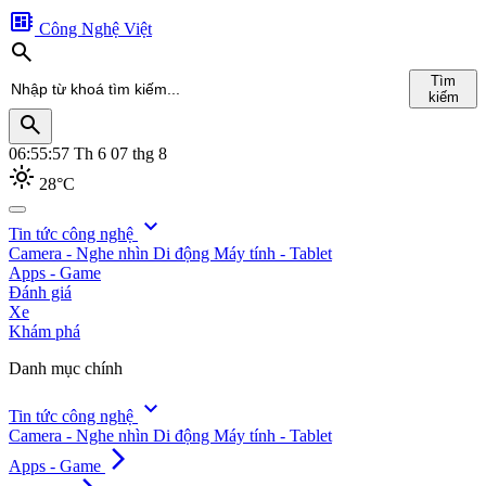
developer_board
Công Nghệ Việt
search
Tìm
kiếm
search
06:55:58
Th 6 07 thg 8
light_mode
28°C
search
expand_more
Tin tức công nghệ
Camera - Nghe nhìn
Di động
Máy tính - Tablet
Tìm
Apps - Game
kiếm
Đánh giá
Xe
Khám phá
Danh mục chính
expand_more
Tin tức công nghệ
Camera - Nghe nhìn
Di động
Máy tính - Tablet
arrow_forward_ios
Apps - Game