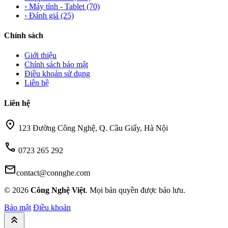
›
Máy tính - Tablet
(70)
›
Đánh giá
(25)
Chính sách
Giới thiệu
Chính sách bảo mật
Điều khoản sử dụng
Liên hệ
Liên hệ
location_on
123 Đường Công Nghệ, Q. Cầu Giấy, Hà Nội
call
0723 265 292
mail
contact@connghe.com
© 2026
Công Nghệ Việt
. Mọi bản quyền được bảo lưu.
Bảo mật
Điều khoản
keyboard_double_arrow_up