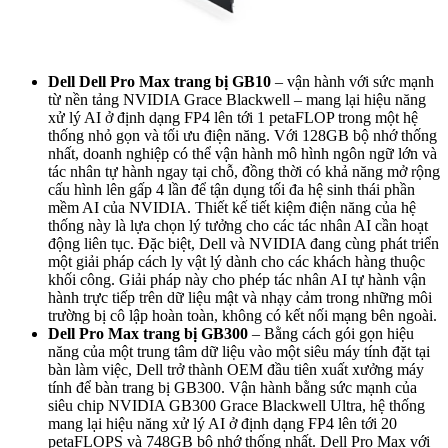
Dell Dell Pro Max trang bị GB10
– vận hành với sức mạnh
từ nền tảng NVIDIA Grace Blackwell – mang lại hiệu năng
xử lý AI ở định dạng FP4 lên tới 1 petaFLOP trong một hệ
thống nhỏ gọn và tối ưu điện năng. Với 128GB bộ nhớ thống
nhất, doanh nghiệp có thể vận hành mô hình ngôn ngữ lớn và
tác nhân tự hành ngay tại chỗ, đồng thời có khả năng mở rộng
cấu hình lên gấp 4 lần để tận dụng tối đa hệ sinh thái phần
mềm AI của NVIDIA. Thiết kế tiết kiệm điện năng của hệ
thống này là lựa chọn lý tưởng cho các tác nhân AI cần hoạt
động liên tục. Đặc biệt, Dell và NVIDIA đang cùng phát triển
một giải pháp cách ly vật lý dành cho các khách hàng thuộc
khối công. Giải pháp này cho phép tác nhân AI tự hành vận
hành trực tiếp trên dữ liệu mật và nhạy cảm trong những môi
trường bị cô lập hoàn toàn, không có kết nối mạng bên ngoài.
Dell Pro Max trang bị GB300
– Bằng cách gói gọn hiệu
năng của một trung tâm dữ liệu vào một siêu máy tính đặt tại
bàn làm việc, Dell trở thành OEM đầu tiên xuất xưởng máy
tính để bàn trang bị GB300. Vận hành bằng sức mạnh của
siêu chip NVIDIA GB300 Grace Blackwell Ultra, hệ thống
mang lại hiệu năng xử lý AI ở định dạng FP4 lên tới 20
petaFLOPS và 748GB bộ nhớ thống nhất. Dell Pro Max với