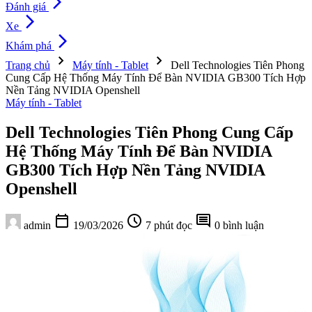
arrow_forward_ios
Đánh giá
arrow_forward_ios
Xe
arrow_forward_ios
Khám phá
chevron_right
chevron_right
Trang chủ
Máy tính - Tablet
Dell Technologies Tiên Phong
Cung Cấp Hệ Thống Máy Tính Để Bàn NVIDIA GB300 Tích Hợp
Nền Tảng NVIDIA Openshell
Máy tính - Tablet
Dell Technologies Tiên Phong Cung Cấp
Hệ Thống Máy Tính Để Bàn NVIDIA
GB300 Tích Hợp Nền Tảng NVIDIA
Openshell
calendar_today
schedule
comment
admin
19/03/2026
7 phút đọc
0 bình luận