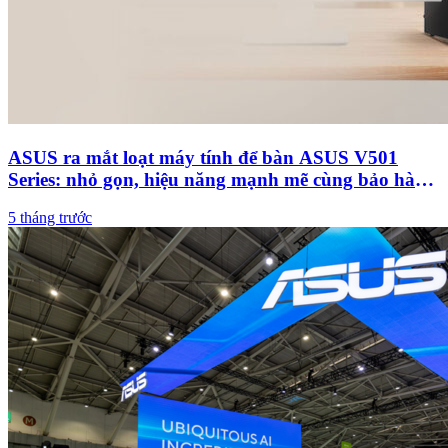
ASUS ra mắt loạt máy tính để bàn ASUS V501
Series: nhỏ gọn, hiệu năng mạnh mẽ cùng bảo hành
tận nơi
5 tháng trước