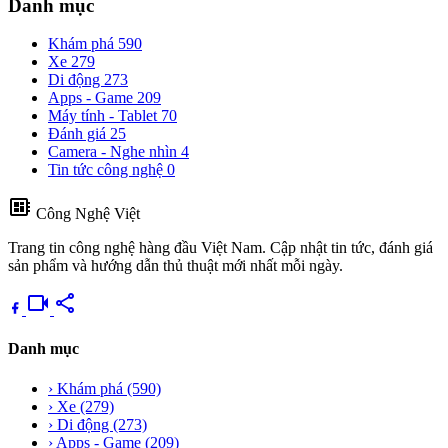
Danh mục
Khám phá
590
Xe
279
Di động
273
Apps - Game
209
Máy tính - Tablet
70
Đánh giá
25
Camera - Nghe nhìn
4
Tin tức công nghệ
0
developer_board
Công Nghệ Việt
Trang tin công nghệ hàng đầu Việt Nam. Cập nhật tin tức, đánh giá
sản phẩm và hướng dẫn thủ thuật mới nhất mỗi ngày.
videocam
share
Danh mục
›
Khám phá
(590)
›
Xe
(279)
›
Di động
(273)
›
Apps - Game
(209)