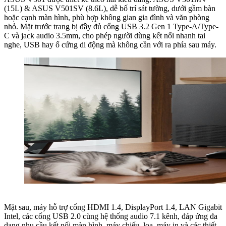
(15L) & ASUS ​V501SV (8.6L), dễ bố trí sát tường, dưới gầm bàn
hoặc cạnh màn hình, phù hợp không gian gia đình và văn phòng
nhỏ. Mặt trước trang bị đầy đủ cổng USB 3.2 Gen 1 Type-A/Type-
C và jack audio 3.5mm, cho phép người dùng kết nối nhanh tai
nghe, USB hay ổ cứng di động mà không cần với ra phía sau máy.
Mặt sau, máy hỗ trợ cổng HDMI 1.4, DisplayPort 1.4, LAN Gigabit
Intel, các cổng USB 2.0 cùng hệ thống audio 7.1 kênh, đáp ứng đa
dạng nhu cầu kết nối màn hình, máy chiếu, loa, máy in và các thiết