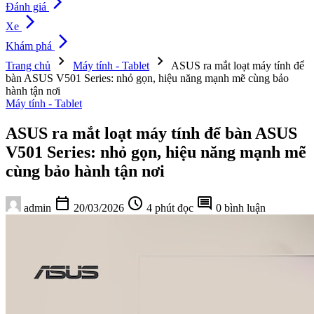
arrow_forward_ios
Đánh giá
arrow_forward_ios
Xe
arrow_forward_ios
Khám phá
chevron_right
chevron_right
Trang chủ
Máy tính - Tablet
ASUS ra mắt loạt máy tính để
bàn ASUS V501 Series: nhỏ gọn, hiệu năng mạnh mẽ cùng bảo
hành tận nơi
Máy tính - Tablet
ASUS ra mắt loạt máy tính để bàn ASUS
V501 Series: nhỏ gọn, hiệu năng mạnh mẽ
cùng bảo hành tận nơi
calendar_today
schedule
comment
admin
20/03/2026
4 phút đọc
0 bình luận