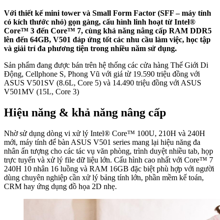
Với thiết kế mini tower và Small Form Factor (SFF – máy tính
có kích thước nhỏ) gọn gàng, cấu hình linh hoạt từ Intel®
Core™ 3 đến Core™ 7, cùng khả năng nâng cấp RAM DDR5
lên đến 64GB, V501 đáp ứng tốt các nhu cầu làm việc, học tập
và giải trí đa phương tiện trong nhiều năm sử dụng.
Sản phẩm đang được bán trên hệ thống các cửa hàng Thế Giới Di
Động, Cellphone S, Phong Vũ với giá từ 19.590 triệu đồng với
ASUS V501SV (8.6L, Core 5) và 14.490 triệu đồng với ASUS
V501MV (15L, Core 3)
Hiệu năng & khả năng nâng cấp
Nhờ sử dụng dòng vi xử lý Intel® Core™ 100U, 210H và 240H
mới, máy tính để bàn ASUS V501 series mang lại hiệu năng đa
nhân ấn tượng cho các tác vụ văn phòng, trình duyệt nhiều tab, họp
trực tuyến và xử lý file dữ liệu lớn. Cấu hình cao nhất với Core™ 7
240H 10 nhân 16 luồng và RAM 16GB đặc biệt phù hợp với người
dùng chuyên nghiệp cần xử lý bảng tính lớn, phần mềm kế toán,
CRM hay ứng dụng đồ họa 2D nhẹ.