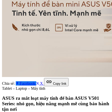
link
Chia sẻ:
Facebook
X
Copy link
Tablet – Laptop – Máy tính
ASUS ra mắt loạt máy tính để bàn ASUS V501
Series: nhỏ gọn, hiệu năng mạnh mẽ cùng bảo hành
tận nơi