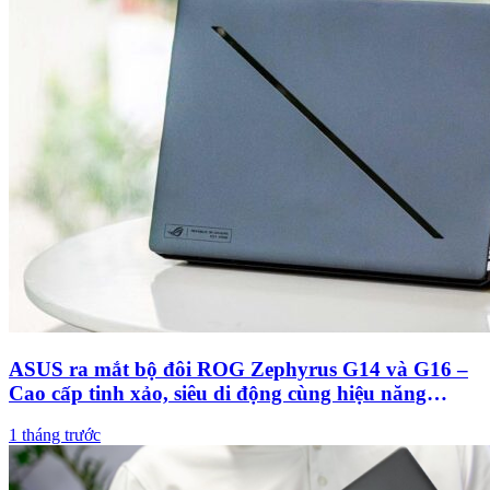
ASUS ra mắt bộ đôi ROG Zephyrus G14 và G16 –
Cao cấp tinh xảo, siêu di động cùng hiệu năng
mạnh mẽ
1 tháng trước