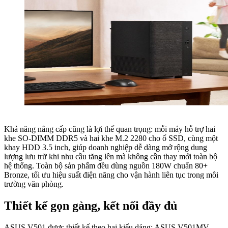
Khả năng nâng cấp cũng là lợi thế quan trọng: mỗi máy hỗ trợ hai
khe SO-DIMM DDR5 và hai khe M.2 2280 cho ổ SSD, cùng một
khay HDD 3.5 inch, giúp doanh nghiệp dễ dàng mở rộng dung
lượng lưu trữ khi nhu cầu tăng lên mà không cần thay mới toàn bộ
hệ thống. Toàn bộ sản phẩm đều dùng nguồn 180W chuẩn 80+
Bronze, tối ưu hiệu suất điện năng cho vận hành liên tục trong môi
trường văn phòng.
Thiết kế gọn gàng, kết nối đầy đủ
ASUS V501 được thiết kế theo hai kiểu dáng: ASUS ​V501MV