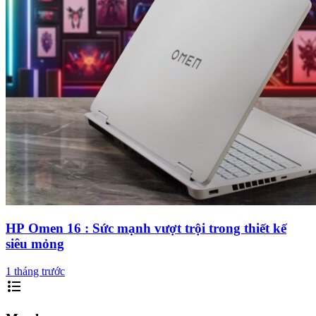
HP Omen 16 : Sức mạnh vượt trội trong thiết kế
siêu mỏng
1 tháng trước
format_list_bulleted