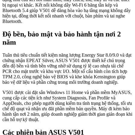
bị ngoại vi khác. Kết nối không dây Wi-Fi 6 băng tần kép và
Bluetooth 5.4 giúp V501 dễ dàng hòa vào hạ tầng mạng không dây
hiện tại, đồng thời kết nối nhanh với chuột, bàn phím và tai nghe
Bluetooth.
Độ bền, bảo mật và bảo hành tận nơi 2
năm
Tuân thủ tiêu chuẩn tiết kiệm năng lượng Energy Star 8.0/9.0 và đạt
chứng nhận EPEAT Silver, ASUS V501 được thiết kế chú trọng
đến độ bền và tính bền vững nhờ sử dụng tỷ lệ cao nhựa tái chế
PCR cho mặt trước và khu vực I/O. Một số cấu hình còn tích hợp
TPM 2.0, công nghệ bảo vệ BIOS và khe khóa Kensington giúp
bảo vệ dữ liệu và phần cứng trong môi trường doanh nghiệp.
V501 được cài đặt sẵn Windows 11 Home và phần mềm MyASUS,
cung cấp các tiện ích như System Diagnosis, Fan Profile và
AppDeals, cho phép người dùng kiểm tra tình trạng hệ thống, tối ưu
chế độ quạt và nhận ưu đãi phần mềm bản quyền. Máy đi kèm bảo
hành tận nơi 2 năm, giúp doanh nghiệp giảm thời gian gián đoạn khi
cần hỗ trợ kỹ thuật.
Các phiên bản ASUS V501