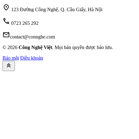
location_on
123 Đường Công Nghệ, Q. Cầu Giấy, Hà Nội
call
0723 265 292
mail
contact@connghe.com
© 2026
Công Nghệ Việt
. Mọi bản quyền được bảo lưu.
Bảo mật
Điều khoản
keyboard_double_arrow_up