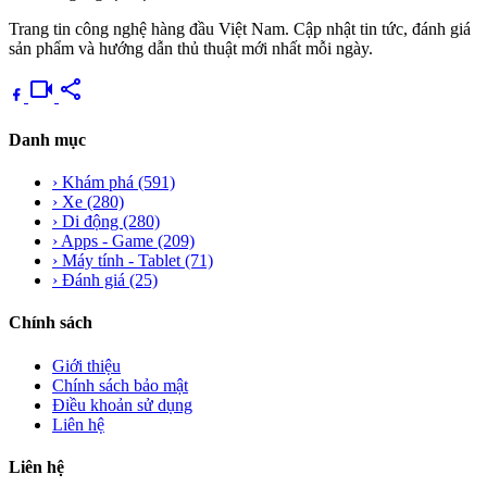
Trang tin công nghệ hàng đầu Việt Nam. Cập nhật tin tức, đánh giá
sản phẩm và hướng dẫn thủ thuật mới nhất mỗi ngày.
videocam
share
Danh mục
›
Khám phá
(591)
›
Xe
(280)
›
Di động
(280)
›
Apps - Game
(209)
›
Máy tính - Tablet
(71)
›
Đánh giá
(25)
Chính sách
Giới thiệu
Chính sách bảo mật
Điều khoản sử dụng
Liên hệ
Liên hệ