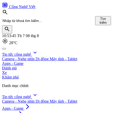
developer_board
Công Nghệ Việt
search
Tìm
kiếm
search
10:53:46
Th 7 08 thg 8
light_mode
28°C
search
expand_more
Tin tức công nghệ
Camera - Nghe nhìn
Di động
Máy tính - Tablet
Tìm
Apps - Game
kiếm
Đánh giá
Xe
Khám phá
Danh mục chính
expand_more
Tin tức công nghệ
Camera - Nghe nhìn
Di động
Máy tính - Tablet
arrow_forward_ios
Apps - Game