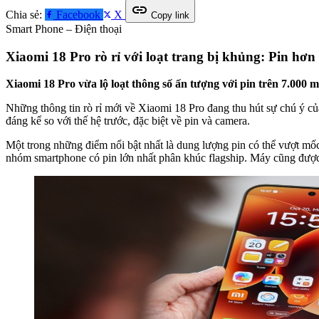
link
Chia sẻ:
Facebook
X
Copy link
Smart Phone – Điện thoại
Xiaomi 18 Pro rò rỉ với loạt trang bị khủng: Pin h
Xiaomi 18 Pro vừa lộ loạt thông số ấn tượng với pin trên 7.000
Những thông tin rò rỉ mới về Xiaomi 18 Pro đang thu hút sự chú ý của
đáng kể so với thế hệ trước, đặc biệt về pin và camera.
Một trong những điểm nổi bật nhất là dung lượng pin có thể vượt mố
nhóm smartphone có pin lớn nhất phân khúc flagship. Máy cũng được 