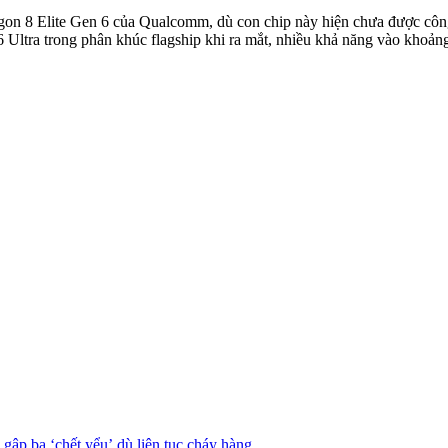
gon 8 Elite Gen 6 của Qualcomm, dù con chip này hiện chưa được côn
 Ultra trong phân khúc flagship khi ra mắt, nhiều khả năng vào khoản
gập ba ‘chết yểu’ dù liên tục cháy hàng