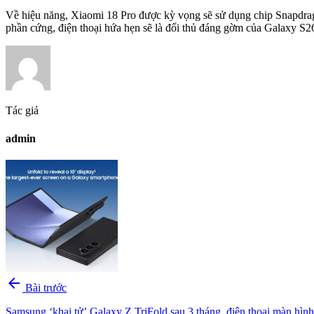
Về hiệu năng, Xiaomi 18 Pro được kỳ vọng sẽ sử dụng chip Snapdra
phần cứng, điện thoại hứa hẹn sẽ là đối thủ đáng gờm của Galaxy S26
Tác giả
admin
arrow_back
Bài trước
Samsung ‘khai tử’ Galaxy Z TriFold sau 3 tháng, điện thoại màn hình 