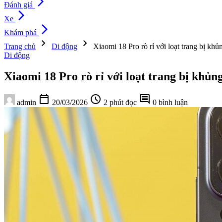
arrow_forward_ios
Đánh giá
arrow_forward_ios
Xe
arrow_forward_ios
Khám phá
chevron_right
chevron_right
Trang chủ
Di động
Xiaomi 18 Pro rò rỉ với loạt trang bị k
Di động
Xiaomi 18 Pro rò rỉ với loạt trang bị khủ
calendar_today
schedule
comment
admin
20/03/2026
2 phút đọc
0 bình luận