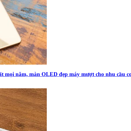
hất mọi năm, màn OLED đẹp máy mượt cho nhu cầu c