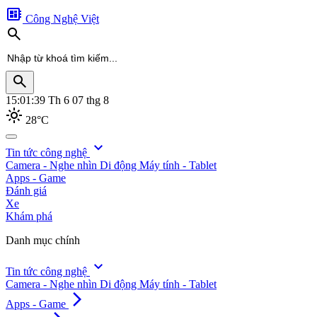
developer_board
Công Nghệ Việt
search
search
15:01:41
Th 6 07 thg 8
light_mode
28°C
search
expand_more
Tin tức công nghệ
Camera - Nghe nhìn
Di động
Máy tính - Tablet
Apps - Game
Đánh giá
Xe
Khám phá
Danh mục chính
expand_more
Tin tức công nghệ
Camera - Nghe nhìn
Di động
Máy tính - Tablet
arrow_forward_ios
Apps - Game