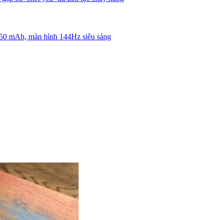
050 mAh, màn hình 144Hz siêu sáng