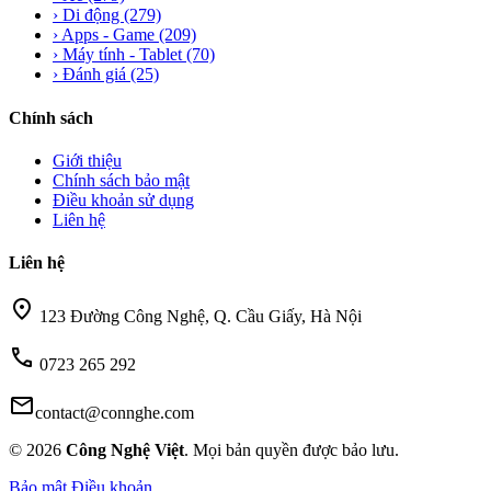
›
Di động
(279)
›
Apps - Game
(209)
›
Máy tính - Tablet
(70)
›
Đánh giá
(25)
Chính sách
Giới thiệu
Chính sách bảo mật
Điều khoản sử dụng
Liên hệ
Liên hệ
location_on
123 Đường Công Nghệ, Q. Cầu Giấy, Hà Nội
call
0723 265 292
mail
contact@connghe.com
© 2026
Công Nghệ Việt
. Mọi bản quyền được bảo lưu.
Bảo mật
Điều khoản