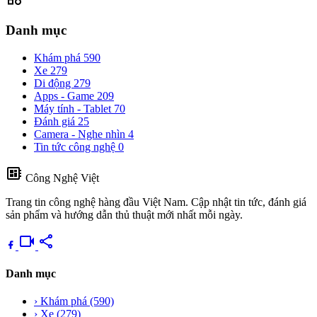
Danh mục
Khám phá
590
Xe
279
Di động
279
Apps - Game
209
Máy tính - Tablet
70
Đánh giá
25
Camera - Nghe nhìn
4
Tin tức công nghệ
0
developer_board
Công Nghệ Việt
Trang tin công nghệ hàng đầu Việt Nam. Cập nhật tin tức, đánh giá
sản phẩm và hướng dẫn thủ thuật mới nhất mỗi ngày.
videocam
share
Danh mục
›
Khám phá
(590)
›
Xe
(279)