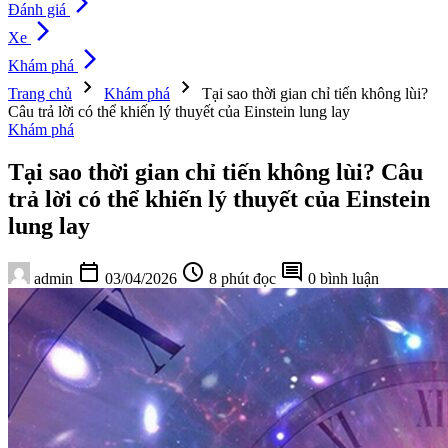
arrow_forward_ios
Đánh giá
arrow_forward_ios
Xe
arrow_forward_ios
Khám phá
chevron_right
chevron_right
Trang chủ
Khám phá
Tại sao thời gian chỉ tiến không lùi?
Câu trả lời có thể khiến lý thuyết của Einstein lung lay
Khám phá
Tại sao thời gian chỉ tiến không lùi? Câu
trả lời có thể khiến lý thuyết của Einstein
lung lay
calendar_today
schedule
comment
admin
03/04/2026
8 phút đọc
0 bình luận