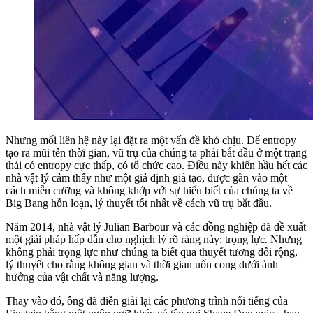
Nhưng mối liên hệ này lại đặt ra một vấn đề khó chịu. Để entropy
tạo ra mũi tên thời gian, vũ trụ của chúng ta phải bắt đầu ở một trạng
thái có entropy cực thấp, có tổ chức cao. Điều này khiến hầu hết các
nhà vật lý cảm thấy như một giả định giả tạo, được gắn vào một
cách miễn cưỡng và không khớp với sự hiểu biết của chúng ta về
Big Bang hỗn loạn, lý thuyết tốt nhất về cách vũ trụ bắt đầu.
Năm 2014, nhà vật lý Julian Barbour và các đồng nghiệp đã đề xuất
một giải pháp hấp dẫn cho nghịch lý rõ ràng này: trọng lực. Nhưng
không phải trọng lực như chúng ta biết qua thuyết tương đối rộng,
lý thuyết cho rằng không gian và thời gian uốn cong dưới ảnh
hưởng của vật chất và năng lượng.
Thay vào đó, ông đã diễn giải lại các phương trình nổi tiếng của