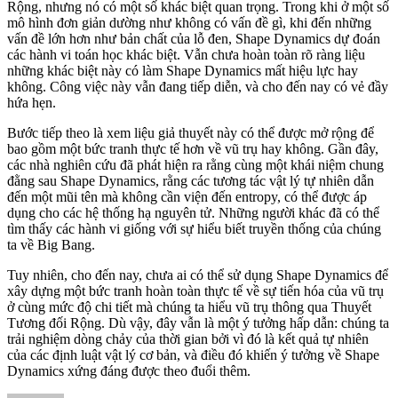
Rộng, nhưng nó có một số khác biệt quan trọng. Trong khi ở một số
mô hình đơn giản dường như không có vấn đề gì, khi đến những
vấn đề lớn hơn như bản chất của lỗ đen, Shape Dynamics dự đoán
các hành vi toán học khác biệt. Vẫn chưa hoàn toàn rõ ràng liệu
những khác biệt này có làm Shape Dynamics mất hiệu lực hay
không. Công việc này vẫn đang tiếp diễn, và cho đến nay có vẻ đầy
hứa hẹn.
Bước tiếp theo là xem liệu giả thuyết này có thể được mở rộng để
bao gồm một bức tranh thực tế hơn về vũ trụ hay không. Gần đây,
các nhà nghiên cứu đã phát hiện ra rằng cùng một khái niệm chung
đằng sau Shape Dynamics, rằng các tương tác vật lý tự nhiên dẫn
đến một mũi tên mà không cần viện đến entropy, có thể được áp
dụng cho các hệ thống hạ nguyên tử. Những người khác đã có thể
tìm thấy các hành vi giống với sự hiểu biết truyền thống của chúng
ta về Big Bang.
Tuy nhiên, cho đến nay, chưa ai có thể sử dụng Shape Dynamics để
xây dựng một bức tranh hoàn toàn thực tế về sự tiến hóa của vũ trụ
ở cùng mức độ chi tiết mà chúng ta hiểu vũ trụ thông qua Thuyết
Tương đối Rộng. Dù vậy, đây vẫn là một ý tưởng hấp dẫn: chúng ta
trải nghiệm dòng chảy của thời gian bởi vì đó là kết quả tự nhiên
của các định luật vật lý cơ bản, và điều đó khiến ý tưởng về Shape
Dynamics xứng đáng được theo đuổi thêm.