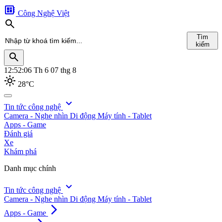
developer_board
Công Nghệ Việt
search
Tìm
kiếm
search
12:52:08
Th 6 07 thg 8
light_mode
28°C
search
expand_more
Tin tức công nghệ
Camera - Nghe nhìn
Di động
Máy tính - Tablet
Tìm
Apps - Game
kiếm
Đánh giá
Xe
Khám phá
Danh mục chính
expand_more
Tin tức công nghệ
Camera - Nghe nhìn
Di động
Máy tính - Tablet
arrow_forward_ios
Apps - Game