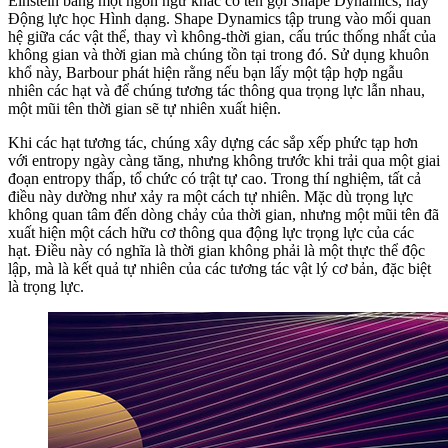
Einstein bằng một ngôn ngữ khác có tên gọi Shape Dynamics, hay
Động lực học Hình dạng. Shape Dynamics tập trung vào mối quan
hệ giữa các vật thể, thay vì không-thời gian, cấu trúc thống nhất của
không gian và thời gian mà chúng tồn tại trong đó. Sử dụng khuôn
khổ này, Barbour phát hiện rằng nếu bạn lấy một tập hợp ngẫu
nhiên các hạt và để chúng tương tác thông qua trọng lực lẫn nhau,
một mũi tên thời gian sẽ tự nhiên xuất hiện.
Khi các hạt tương tác, chúng xây dựng các sắp xếp phức tạp hơn
với entropy ngày càng tăng, nhưng không trước khi trải qua một giai
đoạn entropy thấp, tổ chức có trật tự cao. Trong thí nghiệm, tất cả
điều này dường như xảy ra một cách tự nhiên. Mặc dù trọng lực
không quan tâm đến dòng chảy của thời gian, nhưng một mũi tên đã
xuất hiện một cách hữu cơ thông qua động lực trọng lực của các
hạt. Điều này có nghĩa là thời gian không phải là một thực thể độc
lập, mà là kết quả tự nhiên của các tương tác vật lý cơ bản, đặc biệt
là trọng lực.