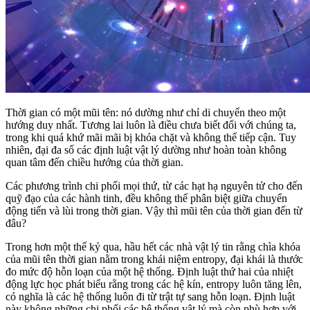
Thời gian có một mũi tên: nó dường như chỉ di chuyển theo một
hướng duy nhất. Tương lai luôn là điều chưa biết đối với chúng ta,
trong khi quá khứ mãi mãi bị khóa chặt và không thể tiếp cận. Tuy
nhiên, đại đa số các định luật vật lý dường như hoàn toàn không
quan tâm đến chiều hướng của thời gian.
Các phương trình chi phối mọi thứ, từ các hạt hạ nguyên tử cho đến
quỹ đạo của các hành tinh, đều không thể phân biệt giữa chuyển
động tiến và lùi trong thời gian. Vậy thì mũi tên của thời gian đến từ
đâu?
Trong hơn một thế kỷ qua, hầu hết các nhà vật lý tin rằng chìa khóa
của mũi tên thời gian nằm trong khái niệm entropy, đại khái là thước
đo mức độ hỗn loạn của một hệ thống. Định luật thứ hai của nhiệt
động lực học phát biểu rằng trong các hệ kín, entropy luôn tăng lên,
có nghĩa là các hệ thống luôn đi từ trật tự sang hỗn loạn. Định luật
này không những chi phối các hệ thống vật lý mà còn phù hợp với