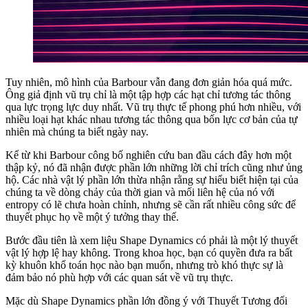
Tuy nhiên, mô hình của Barbour vẫn đang đơn giản hóa quá mức.
Ông giả định vũ trụ chỉ là một tập hợp các hạt chỉ tương tác thông
qua lực trọng lực duy nhất. Vũ trụ thực tế phong phú hơn nhiều, với
nhiều loại hạt khác nhau tương tác thông qua bốn lực cơ bản của tự
nhiên mà chúng ta biết ngày nay.
Kể từ khi Barbour công bố nghiên cứu ban đầu cách đây hơn một
thập kỷ, nó đã nhận được phần lớn những lời chỉ trích cũng như ủng
hộ. Các nhà vật lý phần lớn thừa nhận rằng sự hiểu biết hiện tại của
chúng ta về dòng chảy của thời gian và mối liên hệ của nó với
entropy có lẽ chưa hoàn chỉnh, nhưng sẽ cần rất nhiều công sức để
thuyết phục họ về một ý tưởng thay thế.
Bước đầu tiên là xem liệu Shape Dynamics có phải là một lý thuyết
vật lý hợp lệ hay không. Trong khoa học, bạn có quyền đưa ra bất
kỳ khuôn khổ toán học nào bạn muốn, nhưng trò khó thực sự là
đảm bảo nó phù hợp với các quan sát về vũ trụ thực.
Mặc dù Shape Dynamics phần lớn đồng ý với Thuyết Tương đối