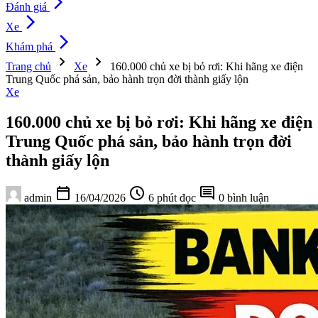
arrow_forward_ios
Đánh giá
arrow_forward_ios
Xe
arrow_forward_ios
Khám phá
chevron_right
chevron_right
Trang chủ
Xe
160.000 chủ xe bị bỏ rơi: Khi hãng xe điện
Trung Quốc phá sản, bảo hành trọn đời thành giấy lộn
Xe
160.000 chủ xe bị bỏ rơi: Khi hãng xe điện
Trung Quốc phá sản, bảo hành trọn đời
thành giấy lộn
calendar_today
schedule
comment
admin
16/04/2026
6 phút đọc
0 bình luận