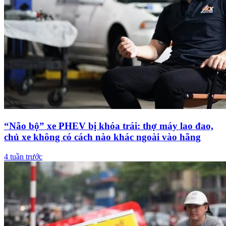
“Não bộ” xe PHEV bị khóa trái: thợ máy lao đao,
chủ xe không có cách nào khác ngoài vào hãng
4 tuần trước