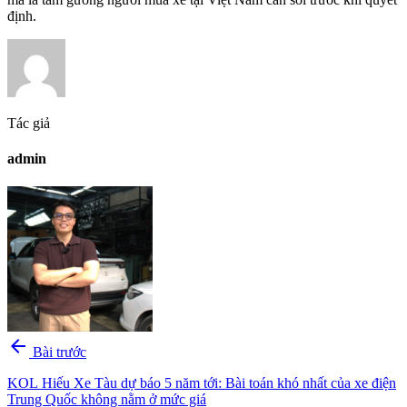
định.
Tác giả
admin
arrow_back
Bài trước
KOL Hiếu Xe Tàu dự báo 5 năm tới: Bài toán khó nhất của xe điện
Trung Quốc không nằm ở mức giá