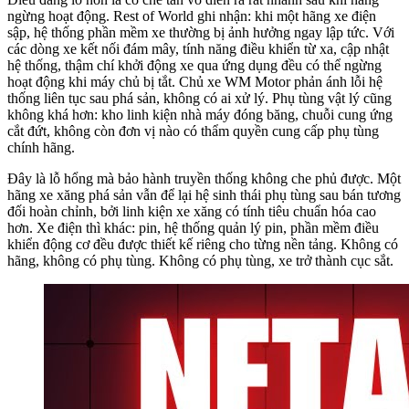
ngừng hoạt động. Rest of World ghi nhận: khi một hãng xe điện
sập, hệ thống phần mềm xe thường bị ảnh hưởng ngay lập tức. Với
các dòng xe kết nối đám mây, tính năng điều khiển từ xa, cập nhật
hệ thống, thậm chí khởi động xe qua ứng dụng đều có thể ngừng
hoạt động khi máy chủ bị tắt. Chủ xe WM Motor phản ánh lỗi hệ
thống liên tục sau phá sản, không có ai xử lý. Phụ tùng vật lý cũng
không khá hơn: kho linh kiện nhà máy đóng băng, chuỗi cung ứng
cắt đứt, không còn đơn vị nào có thẩm quyền cung cấp phụ tùng
chính hãng.
Đây là lỗ hổng mà bảo hành truyền thống không che phủ được. Một
hãng xe xăng phá sản vẫn để lại hệ sinh thái phụ tùng sau bán tương
đối hoàn chỉnh, bởi linh kiện xe xăng có tính tiêu chuẩn hóa cao
hơn. Xe điện thì khác: pin, hệ thống quản lý pin, phần mềm điều
khiển động cơ đều được thiết kế riêng cho từng nền tảng. Không có
hãng, không có phụ tùng. Không có phụ tùng, xe trở thành cục sắt.