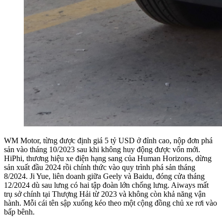
WM Motor, từng được định giá 5 tỷ USD ở đỉnh cao, nộp đơn phá
sản vào tháng 10/2023 sau khi không huy động được vốn mới.
HiPhi, thương hiệu xe điện hạng sang của Human Horizons, dừng
sản xuất đầu 2024 rồi chính thức vào quy trình phá sản tháng
8/2024. Ji Yue, liên doanh giữa Geely và Baidu, đóng cửa tháng
12/2024 dù sau lưng có hai tập đoàn lớn chống lưng. Aiways mất
trụ sở chính tại Thượng Hải từ 2023 và không còn khả năng vận
hành. Mỗi cái tên sập xuống kéo theo một cộng đồng chủ xe rơi vào
bấp bênh.