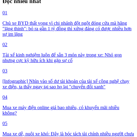
Đọc nhiều nhất
01
Chủ xe BYD thất vọng vì chi nhánh đột ngột đóng cửa mà hãng
"lặng thinh": bỏ ra gần 1 tỷ đồng thì xứng đáng có được nhiều hơn
sự im lặng
02
Tài xế kinh nghiệm luôn để sẵn 3 món này trong xe: Nhỏ gọn
nhưng cực kỳ hữu ích khi gặp sự cố
03
[Infographic] Nhìn vào số dư tài khoản của tài xế công nghệ chạy
xe điện, ta thấy ngay tại sao họ lại "chuyển đổi xanh"
04
Mua xe máy điện online giá bao nhiêu, có khuyến mãi nhiều
không?
05
Mua xe dễ, nuôi xe khó: Đây là bóc tách tài chính nhiều người chưa