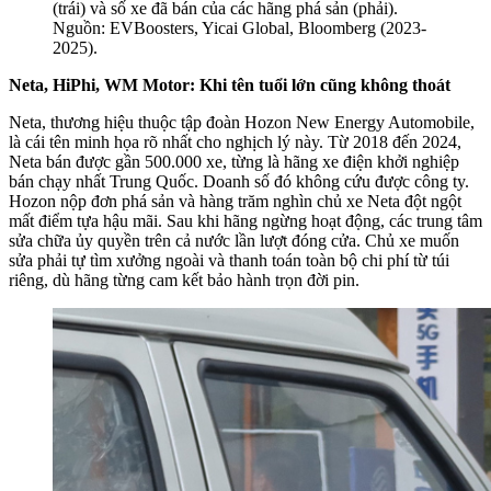
(trái) và số xe đã bán của các hãng phá sản (phải).
Nguồn: EVBoosters, Yicai Global, Bloomberg (2023-
2025).
Neta, HiPhi, WM Motor: Khi tên tuổi lớn cũng không thoát
Neta, thương hiệu thuộc tập đoàn Hozon New Energy Automobile,
là cái tên minh họa rõ nhất cho nghịch lý này. Từ 2018 đến 2024,
Neta bán được gần 500.000 xe, từng là hãng xe điện khởi nghiệp
bán chạy nhất Trung Quốc. Doanh số đó không cứu được công ty.
Hozon nộp đơn phá sản và hàng trăm nghìn chủ xe Neta đột ngột
mất điểm tựa hậu mãi. Sau khi hãng ngừng hoạt động, các trung tâm
sửa chữa ủy quyền trên cả nước lần lượt đóng cửa. Chủ xe muốn
sửa phải tự tìm xưởng ngoài và thanh toán toàn bộ chi phí từ túi
riêng, dù hãng từng cam kết bảo hành trọn đời pin.