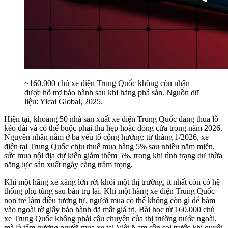
~160.000 chủ xe điện Trung Quốc không còn nhận
được hỗ trợ bảo hành sau khi hãng phá sản. Nguồn dữ
liệu: Yicai Global, 2025.
Hiện tại, khoảng 50 nhà sản xuất xe điện Trung Quốc đang thua lỗ
kéo dài và có thể buộc phải thu hẹp hoặc đóng cửa trong năm 2026.
Nguyên nhân nằm ở ba yếu tố cộng hưởng: từ tháng 1/2026, xe
điện tại Trung Quốc chịu thuế mua hàng 5% sau nhiều năm miễn,
sức mua nội địa dự kiến giảm thêm 5%, trong khi tình trạng dư thừa
năng lực sản xuất ngày càng trầm trọng.
Khi một hãng xe xăng lớn rời khỏi một thị trường, ít nhất còn có hệ
thống phụ tùng sau bán trụ lại. Khi một hãng xe điện Trung Quốc
non trẻ làm điều tương tự, người mua có thể không còn gì để bám
vào ngoài tờ giấy bảo hành đã mất giá trị. Bài học từ 160.000 chủ
xe Trung Quốc không phải câu chuyện của thị trường nước ngoài,
mà là tấm gương người mua xe tại Việt Nam cần soi trước khi quyết