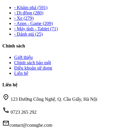
›
Khám phá
(591)
›
Di động
(280)
›
Xe
(279)
›
Apps - Game
(209)
›
Máy tính - Tablet
(71)
›
Đánh giá
(25)
Chính sách
Giới thiệu
Chính sách bảo mật
Điều khoản sử dụng
Liên hệ
Liên hệ
location_on
123 Đường Công Nghệ, Q. Cầu Giấy, Hà Nội
call
0723 265 292
mail
contact@connghe.com