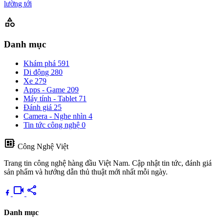
lường tới
category
Danh mục
Khám phá
591
Di động
280
Xe
279
Apps - Game
209
Máy tính - Tablet
71
Đánh giá
25
Camera - Nghe nhìn
4
Tin tức công nghệ
0
developer_board
Công Nghệ Việt
Trang tin công nghệ hàng đầu Việt Nam. Cập nhật tin tức, đánh giá
sản phẩm và hướng dẫn thủ thuật mới nhất mỗi ngày.
videocam
share
Danh mục