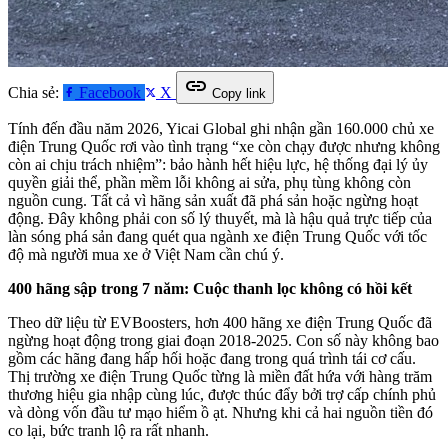
link
Chia sẻ:
Facebook
X
Copy link
Tính đến đầu năm 2026, Yicai Global ghi nhận gần 160.000 chủ xe
điện Trung Quốc rơi vào tình trạng “xe còn chạy được nhưng không
còn ai chịu trách nhiệm”: bảo hành hết hiệu lực, hệ thống đại lý ủy
quyền giải thể, phần mềm lỗi không ai sửa, phụ tùng không còn
nguồn cung. Tất cả vì hãng sản xuất đã phá sản hoặc ngừng hoạt
động. Đây không phải con số lý thuyết, mà là hậu quả trực tiếp của
làn sóng phá sản đang quét qua ngành xe điện Trung Quốc với tốc
độ mà người mua xe ở Việt Nam cần chú ý.
400 hãng sập trong 7 năm: Cuộc thanh lọc không có hồi kết
Theo dữ liệu từ EVBoosters, hơn 400 hãng xe điện Trung Quốc đã
ngừng hoạt động trong giai đoạn 2018-2025. Con số này không bao
gồm các hãng đang hấp hối hoặc đang trong quá trình tái cơ cấu.
Thị trường xe điện Trung Quốc từng là miền đất hứa với hàng trăm
thương hiệu gia nhập cùng lúc, được thúc đẩy bởi trợ cấp chính phủ
và dòng vốn đầu tư mạo hiểm ồ ạt. Nhưng khi cả hai nguồn tiền đó
co lại, bức tranh lộ ra rất nhanh.