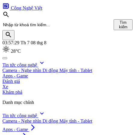
developer_board
Công Nghệ Việt
search
Tìm
kiếm
search
03:57:30
Th 7 08 thg 8
light_mode
28°C
search
expand_more
Tin tức công nghệ
Camera - Nghe nhìn
Di động
Máy tính - Tablet
Tìm
Apps - Game
kiếm
Đánh giá
Xe
Khám phá
Danh mục chính
expand_more
Tin tức công nghệ
Camera - Nghe nhìn
Di động
Máy tính - Tablet
arrow_forward_ios
Apps - Game