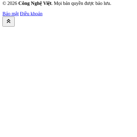
© 2026
Công Nghệ Việt
. Mọi bản quyền được bảo lưu.
Bảo mật
Điều khoản
keyboard_double_arrow_up