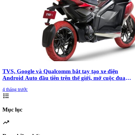
TVS, Google và Qualcomm bắt tay tạo xe điện
Android Auto đầu tiên trên thế giới, mở cuộc đua
công nghệ mới cho xe hai bánh
4 tháng trước
format_list_bulleted
Mục lục
trending_up