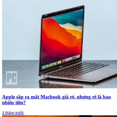
Apple sắp ra mắt Macbook giá rẻ, nhưng rẻ là bao
nhiêu tiền?
4 tháng trước