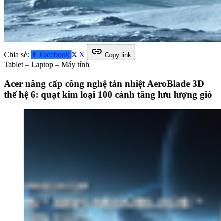
link
Chia sẻ:
Facebook
X
Copy link
Tablet – Laptop – Máy tính
Acer nâng cấp công nghệ tản nhiệt AeroBlade 3D
thế hệ 6: quạt kim loại 100 cánh tăng lưu lượng gió