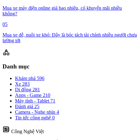
Mua xe máy điện online giá bao nhiêu, có khuyến mãi nhiều
không?
05
Mua xe dễ, nuôi xe khó: Đây là bóc tách tài chính nhiều người chưa
lường tới
category
Danh mục
Khám phá
596
Xe
283
Di động
281
Apps - Game
210
Máy tính - Tablet
71
Đánh giá
25
Camera - Nghe nhìn
4
Tin tức công nghệ
0
developer_board
Công Nghệ Việt