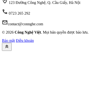
location_on
123 Đường Công Nghệ, Q. Cầu Giấy, Hà Nội
call
0723 265 292
mail
contact@connghe.com
© 2026
Công Nghệ Việt
. Mọi bản quyền được bảo lưu.
Bảo mật
Điều khoản
keyboard_double_arrow_up