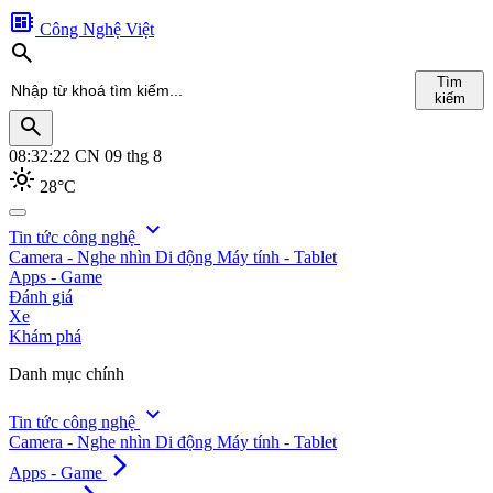
developer_board
Công Nghệ Việt
search
Tìm
kiếm
search
08:32:23
CN 09 thg 8
light_mode
28°C
search
expand_more
Tin tức công nghệ
Camera - Nghe nhìn
Di động
Máy tính - Tablet
Tìm
Apps - Game
kiếm
Đánh giá
Xe
Khám phá
Danh mục chính
expand_more
Tin tức công nghệ
Camera - Nghe nhìn
Di động
Máy tính - Tablet
arrow_forward_ios
Apps - Game