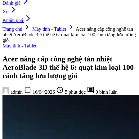
arrow_forward_ios
Đánh giá
arrow_forward_ios
Xe
arrow_forward_ios
Khám phá
chevron_right
chevron_right
Trang chủ
Máy tính - Tablet
Acer nâng cấp công nghệ tản
nhiệt AeroBlade 3D thế hệ 6: quạt kim loại 100 cánh tăng lưu lượng
gió
Máy tính - Tablet
Acer nâng cấp công nghệ tản nhiệt
AeroBlade 3D thế hệ 6: quạt kim loại 100
cánh tăng lưu lượng gió
calendar_today
schedule
comment
admin
16/04/2026
5 phút đọc
0 bình luận