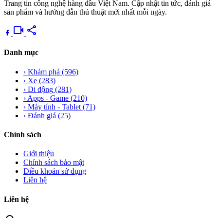
Trang tin công nghệ hàng đầu Việt Nam. Cập nhật tin tức, đánh giá
sản phẩm và hướng dẫn thủ thuật mới nhất mỗi ngày.
videocam
share
Danh mục
›
Khám phá
(596)
›
Xe
(283)
›
Di động
(281)
›
Apps - Game
(210)
›
Máy tính - Tablet
(71)
›
Đánh giá
(25)
Chính sách
Giới thiệu
Chính sách bảo mật
Điều khoản sử dụng
Liên hệ
Liên hệ