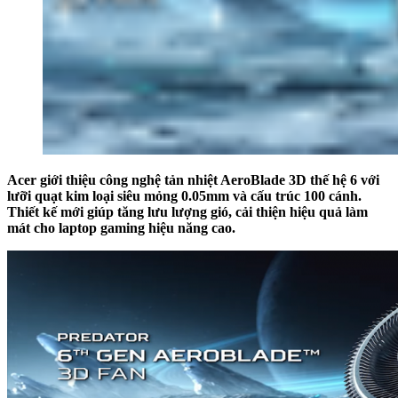
Acer giới thiệu công nghệ tản nhiệt AeroBlade 3D thế hệ 6 với
lưỡi quạt kim loại siêu mỏng 0.05mm và cấu trúc 100 cánh.
Thiết kế mới giúp tăng lưu lượng gió, cải thiện hiệu quả làm
mát cho laptop gaming hiệu năng cao.