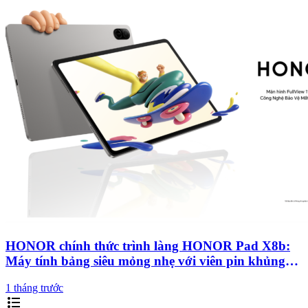
HONOR chính thức trình làng HONOR Pad X8b:
Máy tính bảng siêu mỏng nhẹ với viên pin khủng
10.100mAh
1 tháng trước
format_list_bulleted