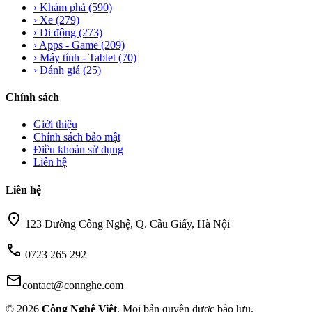
›
Khám phá
(590)
›
Xe
(279)
›
Di động
(273)
›
Apps - Game
(209)
›
Máy tính - Tablet
(70)
›
Đánh giá
(25)
Chính sách
Giới thiệu
Chính sách bảo mật
Điều khoản sử dụng
Liên hệ
Liên hệ
location_on
123 Đường Công Nghệ, Q. Cầu Giấy, Hà Nội
call
0723 265 292
mail
contact@connghe.com
© 2026
Công Nghệ Việt
. Mọi bản quyền được bảo lưu.