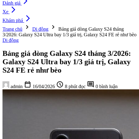
arrow_forward_ios
Đánh giá
arrow_forward_ios
Xe
arrow_forward_ios
Khám phá
chevron_right
chevron_right
Trang chủ
Di động
Bảng giá dòng Galaxy S24 tháng
3/2026: Galaxy S24 Ultra bay 1/3 giá trị, Galaxy S24 FE rẻ như bèo
Di động
Bảng giá dòng Galaxy S24 tháng 3/2026:
Galaxy S24 Ultra bay 1/3 giá trị, Galaxy
S24 FE rẻ như bèo
calendar_today
schedule
comment
admin
16/04/2026
8 phút đọc
0 bình luận