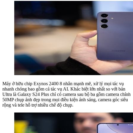
Máy ở hữu chip Exynos 2400 8 nhân mạnh mẽ, xử lý mọi tác vụ
nhanh chóng bao gồm cả tác vụ AI. Khác biệt lớn nhất so với bản
Ultra là Galaxy S24 Plus chỉ có camera sau bộ ba gồm camera chính
50MP chụp ảnh đẹp trong mọi điều kiện ánh sáng, camera góc siêu
rộng và tele hỗ trợ nhiều chế độ chụp.