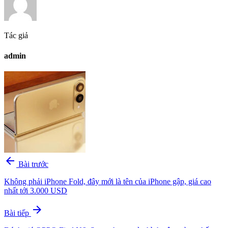
Tác giả
admin
arrow_back
Bài trước
Không phải iPhone Fold, đây mới là tên của iPhone gập, giá cao
nhất tới 3.000 USD
arrow_forward
Bài tiếp