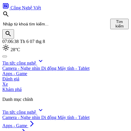
developer_board
Công Nghệ Việt
search
Tìm
kiếm
search
07:06:40
Th 6 07 thg 8
light_mode
28°C
search
expand_more
Tin tức công nghệ
Camera - Nghe nhìn
Di động
Máy tính - Tablet
Tìm
Apps - Game
kiếm
Đánh giá
Xe
Khám phá
Danh mục chính
expand_more
Tin tức công nghệ
Camera - Nghe nhìn
Di động
Máy tính - Tablet
arrow_forward_ios
Apps - Game