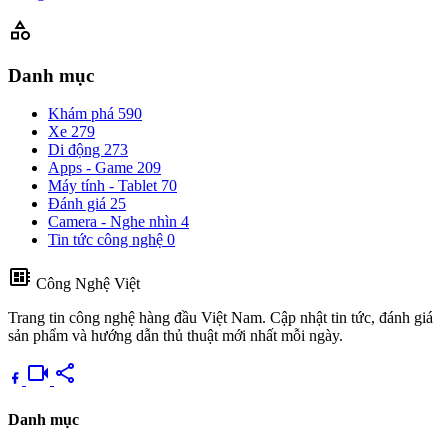
category
Danh mục
Khám phá
590
Xe
279
Di động
273
Apps - Game
209
Máy tính - Tablet
70
Đánh giá
25
Camera - Nghe nhìn
4
Tin tức công nghệ
0
developer_board
Công Nghệ Việt
Trang tin công nghệ hàng đầu Việt Nam. Cập nhật tin tức, đánh giá
sản phẩm và hướng dẫn thủ thuật mới nhất mỗi ngày.
videocam
share
Danh mục