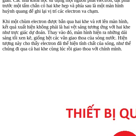
giản. Các nhà khoa học sử dụng một nguồn phát electron, đặt phía
trước một tấm chắn có hai khe hẹp và phía sau là một màn hình
huỳnh quang để ghi lại vị trí các electron va chạm.
Khi một chùm electron được bắn qua hai khe và rơi lên màn hình,
kết quả xuất hiện không phải là hai vệt sáng tương ứng với hai khe
như trực giác dự đoán. Thay vào đó, màn hình hiện ra những dải
sáng tối xen kẽ, giống hệt các vân giao thoa của sóng nước. Hiện
tượng này cho thấy electron đã thể hiện tính chất của sóng, như thể
chúng đi qua cả hai khe cùng lúc rồi giao thoa với chính mình.