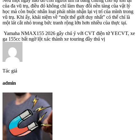
Nếu một ngày nào đó con người tìm ra bằng chứng cho sự tồn tại
của đa vũ trụ, điều đó không chỉ làm thay đổi nền tảng của vật lý
học mà còn buộc nhân loại phải nhìn nhận lại vị trí của mình trong
vũ trụ. Khi ấy, khái niệm về “một thế giới duy nhất” có thể chỉ là
một lát cắt nhỏ trong bức tranh rộng lớn hơn nhiều của thực tại.
Yamaha NMAX155 2026 gây chú ý với CVT điện tử YECVT, xe
ga 155cc bất ngờ lột xác thành xe touring đầy thú vị
Tác giả
admin