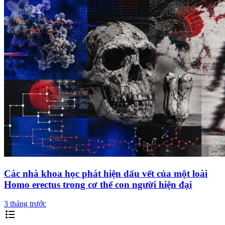
Các nhà khoa học phát hiện dấu vết của một loài
Homo erectus trong cơ thể con người hiện đại
3 tháng trước
format_list_bulleted