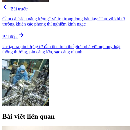
arrow_back
Bài trước
Cầm cả "siêu năng lượng" vũ trụ trong lòng bàn tay: Thứ vũ khí từ
trường khiến các phòng thí nghiệm kinh ngạc
arrow_forward
Bài tiếp
Úc tạo ra pin lượng tử đầu tiên trên thế giới: phá vỡ mọi quy luật
thông thường, pin càng lớn, sạc càng nhanh
Bài viết liên quan