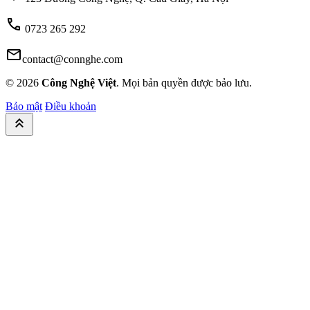
call
0723 265 292
mail
contact@connghe.com
© 2026
Công Nghệ Việt
. Mọi bản quyền được bảo lưu.
Bảo mật
Điều khoản
keyboard_double_arrow_up