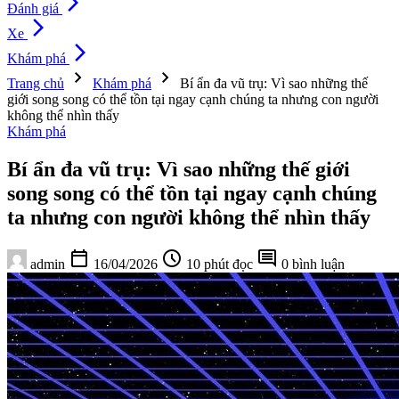
arrow_forward_ios
Đánh giá
arrow_forward_ios
Xe
arrow_forward_ios
Khám phá
chevron_right
chevron_right
Trang chủ
Khám phá
Bí ẩn đa vũ trụ: Vì sao những thế
giới song song có thể tồn tại ngay cạnh chúng ta nhưng con người
không thể nhìn thấy
Khám phá
Bí ẩn đa vũ trụ: Vì sao những thế giới
song song có thể tồn tại ngay cạnh chúng
ta nhưng con người không thể nhìn thấy
calendar_today
schedule
comment
admin
16/04/2026
10 phút đọc
0 bình luận