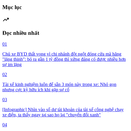
Mục lục
trending_up
Đọc nhiều nhất
01
Chủ xe BYD thất vọng vì chi nhánh đột ngột đóng cửa mà hãng
"lặng thinh": bỏ ra gần 1 tỷ đồng thì xứng đáng có được nhiều hơn
sự im lặng
02
Tài xế kinh nghiệm luôn để sẵn 3 món này trong xe: Nhỏ gọn
nhưng cực kỳ hữu ích khi gặp sự cố
03
[Infographic] Nhìn vào số dư tài khoản của tài xế công nghệ chạy
xe điện, ta thấy ngay tại sao họ lại "chuyển đổi xanh"
04