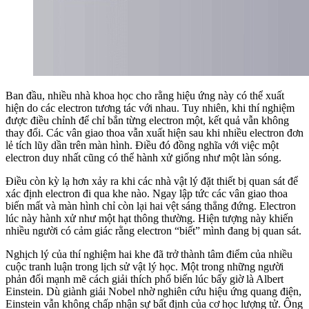
Ban đầu, nhiều nhà khoa học cho rằng hiệu ứng này có thể xuất
hiện do các electron tương tác với nhau. Tuy nhiên, khi thí nghiệm
được điều chỉnh để chỉ bắn từng electron một, kết quả vẫn không
thay đổi. Các vân giao thoa vẫn xuất hiện sau khi nhiều electron đơn
lẻ tích lũy dần trên màn hình. Điều đó đồng nghĩa với việc một
electron duy nhất cũng có thể hành xử giống như một làn sóng.
Điều còn kỳ lạ hơn xảy ra khi các nhà vật lý đặt thiết bị quan sát để
xác định electron đi qua khe nào. Ngay lập tức các vân giao thoa
biến mất và màn hình chỉ còn lại hai vệt sáng thẳng đứng. Electron
lúc này hành xử như một hạt thông thường. Hiện tượng này khiến
nhiều người có cảm giác rằng electron “biết” mình đang bị quan sát.
Nghịch lý của thí nghiệm hai khe đã trở thành tâm điểm của nhiều
cuộc tranh luận trong lịch sử vật lý học. Một trong những người
phản đối mạnh mẽ cách giải thích phổ biến lúc bấy giờ là Albert
Einstein. Dù giành giải Nobel nhờ nghiên cứu hiệu ứng quang điện,
Einstein vẫn không chấp nhận sự bất định của cơ học lượng tử. Ông