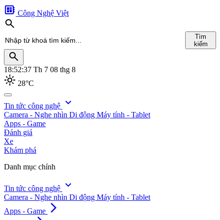
developer_board
Công Nghệ Việt
search
Tìm
kiếm
search
18:52:38
Th 7 08 thg 8
light_mode
28°C
search
expand_more
Tin tức công nghệ
Camera - Nghe nhìn
Di động
Máy tính - Tablet
Tìm
Apps - Game
kiếm
Đánh giá
Xe
Khám phá
Danh mục chính
expand_more
Tin tức công nghệ
Camera - Nghe nhìn
Di động
Máy tính - Tablet
arrow_forward_ios
Apps - Game