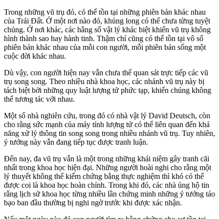
Trong những vũ trụ đó, có thể tồn tại những phiên bản khác nhau
của Trái Đất. Ở một nơi nào đó, khủng long có thể chưa từng tuyệt
chủng. Ở nơi khác, các hằng số vật lý khác biệt khiến vũ trụ không
hình thành sao hay hành tinh. Thậm chí cũng có thể tồn tại vô số
phiên bản khác nhau của mỗi con người, mỗi phiên bản sống một
cuộc đời khác nhau.
Dù vậy, con người hiện nay vẫn chưa thể quan sát trực tiếp các vũ
trụ song song. Theo nhiều nhà khoa học, các nhánh vũ trụ này bị
tách biệt bởi những quy luật lượng tử phức tạp, khiến chúng không
thể tương tác với nhau.
Một số nhà nghiên cứu, trong đó có nhà vật lý David Deutsch, còn
cho rằng sức mạnh của máy tính lượng tử có thể liên quan đến khả
năng xử lý thông tin song song trong nhiều nhánh vũ trụ. Tuy nhiên,
ý tưởng này vẫn đang tiếp tục được tranh luận.
Đến nay, đa vũ trụ vẫn là một trong những khái niệm gây tranh cãi
nhất trong khoa học hiện đại. Những người hoài nghi cho rằng một
lý thuyết không thể kiểm chứng bằng thực nghiệm thì khó có thể
được coi là khoa học hoàn chỉnh. Trong khi đó, các nhà ủng hộ tin
rằng lịch sử khoa học từng nhiều lần chứng minh những ý tưởng táo
bạo ban đầu thường bị nghi ngờ trước khi được xác nhận.