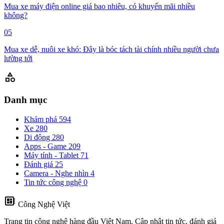
Mua xe máy điện online giá bao nhiêu, có khuyến mãi nhiều
không?
05
Mua xe dễ, nuôi xe khó: Đây là bóc tách tài chính nhiều người chưa
lường tới
category
Danh mục
Khám phá
594
Xe
280
Di động
280
Apps - Game
209
Máy tính - Tablet
71
Đánh giá
25
Camera - Nghe nhìn
4
Tin tức công nghệ
0
developer_board
Công Nghệ Việt
Trang tin công nghệ hàng đầu Việt Nam. Cập nhật tin tức, đánh giá