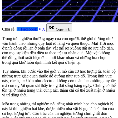
link
Chia sẻ:
Facebook
X
Copy link
Trong trải nghiệm thường ngày của con người, thế giới dường như
vận hành theo những quy luật rõ ràng và quen thuộc. Mặt Trời mọc
ở phía đông rồi lặn ở phía tây, vật thể rơi xuống đất do lực hấp dẫn,
còn mọi sự kiện đều diễn ra theo trật tự nhân quả. Một vật không
thể đồng thời xuất hiện ở hai nơi khác nhau và những lựa chọn
trong quá khứ luôn định hình kết quả ở hiện tại.
Tuy nhiên, khi bước vào thế giới vi mô của cơ học lượng tử, toàn bộ
những trực giác quen thuộc đó dường như sụp đổ. Trong lĩnh vực
này, các hạt cơ bản như electron không còn tuân theo những quy tắc
mà con người quan sát thấy trong đời sống hằng ngày. Chúng có thể
tồn tại ở nhiều trạng thái cùng lúc, thậm chí có thể xuất hiện ở nhiều
vị trí đồng thời.
Một trong những thí nghiệm nổi tiếng nhất minh họa cho nghịch lý
này là thí nghiệm hai khe, được nhiều nhà vật lý gọi là “trái tim của
cơ học lượng tử”. Cấu trúc của thí nghiệm tưởng chừng rất đơn