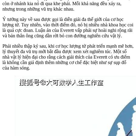
còn ở nhánh kia nó đi qua khe phải. Mỗi khả năng đều xảy ra,
nhưng trong những vũ trụ khác nhau.
Ý tưởng này về sau được gọi là diễn giải đa thế giới của cơ học
lượng tử. Tuy nhiên, vào thời điểm đó, nó bị nhiều nhà khoa học coi
là quá cực đoan. Luận án của Everett vấp phải sự hoài nghi rộng rãi
và bản thân ông cũng dần rời bỏ con đường nghiên cứu vật lý.
Phải nhiều thập kỷ sau, khi cơ học lượng tử phát triển mạnh mẽ hơn,
lý thuyết đa vũ trụ mới bắt đầu được xem xét nghiêm túc. Một số
nhà vật lý hiện đại cho rằng cách giải thích của Everett có ưu điểm
là không cần giả định thêm những cơ chế đặc biệt như sự sụp đổ
của hàm sóng.