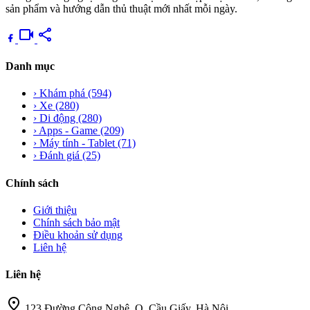
sản phẩm và hướng dẫn thủ thuật mới nhất mỗi ngày.
videocam
share
Danh mục
›
Khám phá
(594)
›
Xe
(280)
›
Di động
(280)
›
Apps - Game
(209)
›
Máy tính - Tablet
(71)
›
Đánh giá
(25)
Chính sách
Giới thiệu
Chính sách bảo mật
Điều khoản sử dụng
Liên hệ
Liên hệ
location_on
123 Đường Công Nghệ, Q. Cầu Giấy, Hà Nội