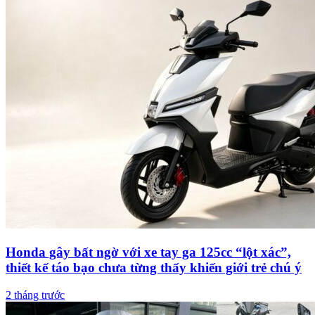
Honda gây bất ngờ với xe tay ga 125cc “lột xác”,
thiết kế táo bạo chưa từng thấy khiến giới trẻ chú ý
2 tháng trước