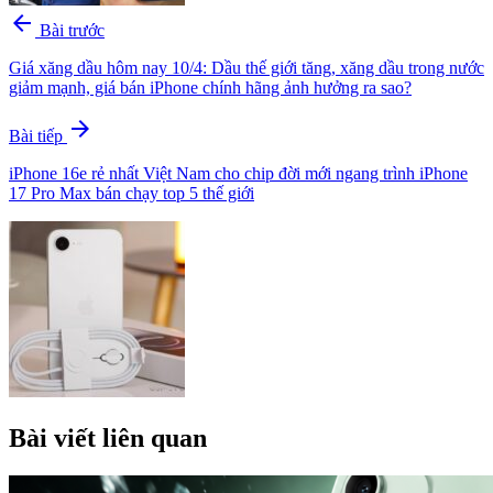
arrow_back
Bài trước
Giá xăng dầu hôm nay 10/4: Dầu thế giới tăng, xăng dầu trong nước
giảm mạnh, giá bán iPhone chính hãng ảnh hưởng ra sao?
arrow_forward
Bài tiếp
iPhone 16e rẻ nhất Việt Nam cho chip đời mới ngang trình iPhone
17 Pro Max bán chạy top 5 thế giới
Bài viết liên quan