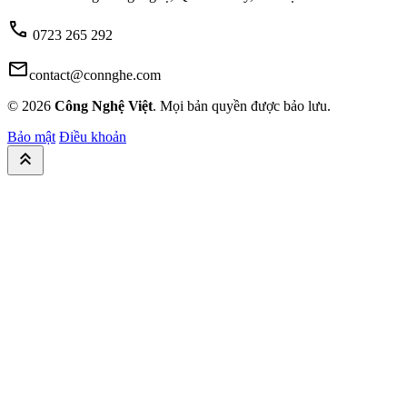
call
0723 265 292
mail
contact@connghe.com
© 2026
Công Nghệ Việt
. Mọi bản quyền được bảo lưu.
Bảo mật
Điều khoản
keyboard_double_arrow_up