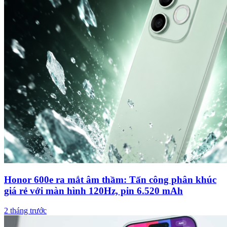
Honor 600e ra mắt âm thầm: Tấn công phân khúc
giá rẻ với màn hình 120Hz, pin 6.520 mAh
2 tháng trước