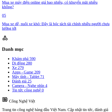
Mua xe máy điện online giá bao nhiêu, có khuyến mãi nhiều
không?
05
Mua xe dễ, nuôi xe khó: Đây là bóc tách tài chính nhiều người chưa
lường tới
category
Danh mục
Khám phá
590
Di động
280
Xe
279
Apps - Game
209
Máy tính - Tablet
71
Đánh giá
25
Camera - Nghe nhìn
4
Tin tức công nghệ
0
developer_board
Công Nghệ Việt
Trang tin công nghệ hàng đầu Việt Nam. Cập nhật tin tức, đánh giá