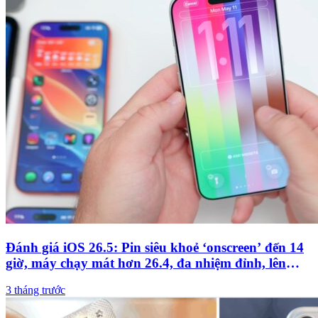
Đánh giá iOS 26.5: Pin siêu khoẻ ‘onscreen’ đến 14
giờ, máy chạy mát hơn 26.4, đa nhiệm đỉnh, lên
ngay còn chờ gì?
3 tháng trước