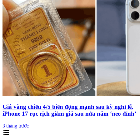
Giá vàng chiều 4/5 biến động mạnh sau kỳ nghỉ lễ,
iPhone 17 rục rịch giảm giá sau nửa năm ‘neo đỉnh’
3 tháng trước
format_list_bulleted