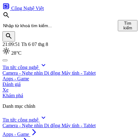
developer_board
Công Nghệ Việt
search
Tìm
kiếm
search
21:09:52
Th 6 07 thg 8
light_mode
28°C
search
expand_more
Tin tức công nghệ
Camera - Nghe nhìn
Di động
Máy tính - Tablet
Tìm
Apps - Game
kiếm
Đánh giá
Xe
Khám phá
Danh mục chính
expand_more
Tin tức công nghệ
Camera - Nghe nhìn
Di động
Máy tính - Tablet
arrow_forward_ios
Apps - Game