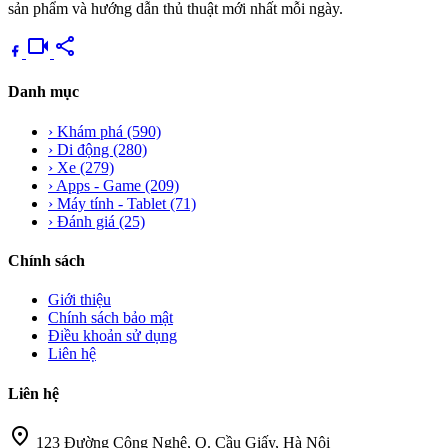
sản phẩm và hướng dẫn thủ thuật mới nhất mỗi ngày.
videocam
share
Danh mục
›
Khám phá
(590)
›
Di động
(280)
›
Xe
(279)
›
Apps - Game
(209)
›
Máy tính - Tablet
(71)
›
Đánh giá
(25)
Chính sách
Giới thiệu
Chính sách bảo mật
Điều khoản sử dụng
Liên hệ
Liên hệ
location_on
123 Đường Công Nghệ, Q. Cầu Giấy, Hà Nội