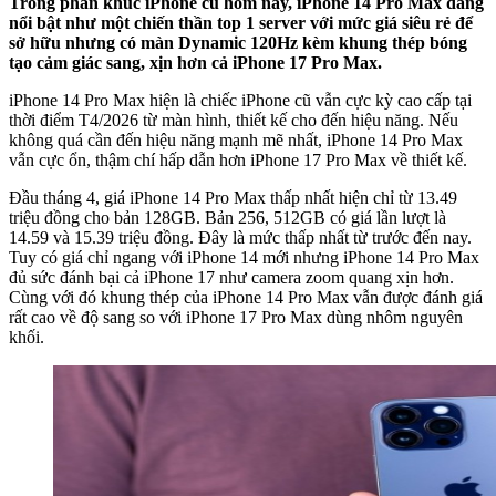
Trong phân khúc iPhone cũ hôm nay, iPhone 14 Pro Max đang
nổi bật như một chiến thần top 1 server với mức giá siêu rẻ để
sở hữu nhưng có màn Dynamic 120Hz kèm khung thép bóng
tạo cảm giác sang, xịn hơn cả iPhone 17 Pro Max.
iPhone 14 Pro Max hiện là chiếc iPhone cũ vẫn cực kỳ cao cấp tại
thời điểm T4/2026 từ màn hình, thiết kế cho đến hiệu năng. Nếu
không quá cần đến hiệu năng mạnh mẽ nhất, iPhone 14 Pro Max
vẫn cực ổn, thậm chí hấp dẫn hơn iPhone 17 Pro Max về thiết kế.
Đầu tháng 4, giá iPhone 14 Pro Max thấp nhất hiện chỉ từ 13.49
triệu đồng cho bản 128GB. Bản 256, 512GB có giá lần lượt là
14.59 và 15.39 triệu đồng. Đây là mức thấp nhất từ trước đến nay.
Tuy có giá chỉ ngang với iPhone 14 mới nhưng iPhone 14 Pro Max
đủ sức đánh bại cả iPhone 17 như camera zoom quang xịn hơn.
Cùng với đó khung thép của iPhone 14 Pro Max vẫn được đánh giá
rất cao về độ sang so với iPhone 17 Pro Max dùng nhôm nguyên
khối.