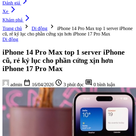
arrow_forward_ios
Đánh giá
arrow_forward_ios
Xe
arrow_forward_ios
Khám phá
chevron_right
chevron_right
Trang chủ
Di động
iPhone 14 Pro Max top 1 server iPhone
cũ, rẻ kỷ lục cho phần cứng xịn hơn iPhone 17 Pro Max
Di động
iPhone 14 Pro Max top 1 server iPhone
cũ, rẻ kỷ lục cho phần cứng xịn hơn
iPhone 17 Pro Max
calendar_today
schedule
comment
admin
16/04/2026
3 phút đọc
0 bình luận