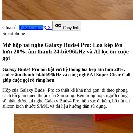
link
Chia sẻ:
Facebook
X
Copy link
Smartphone
Mở hộp tai nghe Galaxy Buds4 Pro: Loa kép lớn
hơn 20%, âm thanh 24-bit/96kHz và AI lọc ồn cuộc
gọi
Galaxy Buds4 Pro nổi bật với hệ thống loa kép lớn hơn 20%,
codec âm thanh 24-bit/96kHz và công nghệ AI Super Clear Call
giúp cuộc gọi rõ ràng hơn.
Hộp của Galaxy Buds4 Pro có thiết kế khá nhỏ gọn, đi theo phong
cách tối giản quen thuộc của Samsung. Bên trong hộp, người dùng
sẽ nhận được tai nghe Galaxy Buds4 Pro, hộp sạc đi kèm, bộ nút tai
silicon kích thước S/M/L và tài liệu hướng dẫn sử dụng.