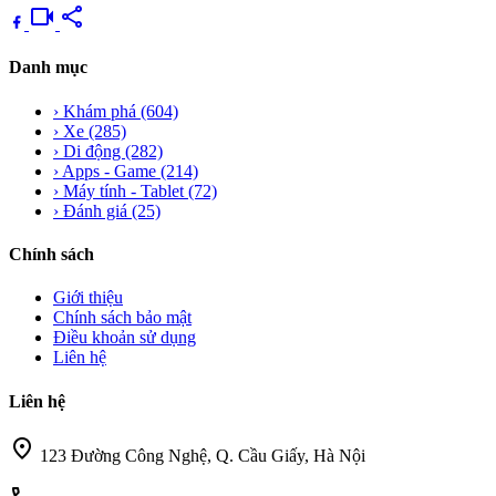
videocam
share
Danh mục
›
Khám phá
(604)
›
Xe
(285)
›
Di động
(282)
›
Apps - Game
(214)
›
Máy tính - Tablet
(72)
›
Đánh giá
(25)
Chính sách
Giới thiệu
Chính sách bảo mật
Điều khoản sử dụng
Liên hệ
Liên hệ
location_on
123 Đường Công Nghệ, Q. Cầu Giấy, Hà Nội