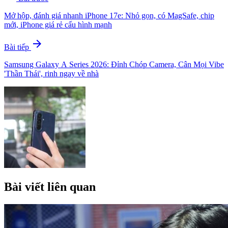
Mở hộp, đánh giá nhanh iPhone 17e: Nhỏ gọn, có MagSafe, chip
mới, iPhone giá rẻ cấu hình mạnh
arrow_forward
Bài tiếp
Samsung Galaxy A Series 2026: Đỉnh Chóp Camera, Cân Mọi Vibe
'Thần Thái', rinh ngay về nhà
Bài viết liên quan