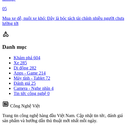
05
Mua xe dễ, nuôi xe khó: Đây là bóc tách tài chính nhiều người chưa
lường tới
category
Danh mục
Khám phá
604
Xe
285
Di động
282
Apps - Game
214
Máy tính - Tablet
72
Đánh giá
25
Camera - Nghe nhìn
4
Tin tức công nghệ
0
developer_board
Công Nghệ Việt
Trang tin công nghệ hàng đầu Việt Nam. Cập nhật tin tức, đánh giá
sản phẩm và hướng dẫn thủ thuật mới nhất mỗi ngày.