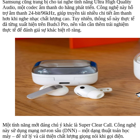
Samsung cũng trang bị cho tai nghe tính năng Ultra High Quality
Audio, một codec âm thanh do hãng phát triển. Công nghệ này hỗ
trợ âm thanh 24-bit/96kHz, giúp truyền tải nhiều chi tiết âm thanh
hơn khi nghe nhạc chất lượng cao. Tuy nhiên, thông số này thực tế
đã từng xuất hiện trên Buds3 Pro, nên vẫn cần thêm trải nghiệm
thực tế để đánh giá sự khác biệt rõ ràng.
Một tính năng mới đáng chú ý khác là Super Clear Call. Công nghệ
này sử dụng mạng nơ-ron sâu (DNN) – một dạng thuật toán học
máy – để xử lý và cải thiện chất lượng giọng nói khi gọi điện.