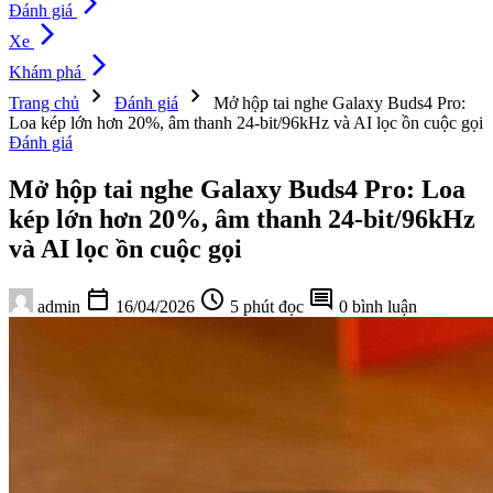
arrow_forward_ios
Đánh giá
arrow_forward_ios
Xe
arrow_forward_ios
Khám phá
chevron_right
chevron_right
Trang chủ
Đánh giá
Mở hộp tai nghe Galaxy Buds4 Pro:
Loa kép lớn hơn 20%, âm thanh 24-bit/96kHz và AI lọc ồn cuộc gọi
Đánh giá
Mở hộp tai nghe Galaxy Buds4 Pro: Loa
kép lớn hơn 20%, âm thanh 24-bit/96kHz
và AI lọc ồn cuộc gọi
calendar_today
schedule
comment
admin
16/04/2026
5 phút đọc
0 bình luận