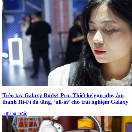
Trên tay Galaxy Buds4 Pro: Thiết kế gọn nhẹ, âm
thanh Hi-Fi đa tầng, ‘all-in’ cho trải nghiệm Galaxy
5 tháng trước