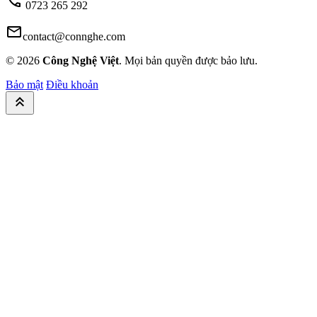
call
0723 265 292
mail
contact@connghe.com
© 2026
Công Nghệ Việt
. Mọi bản quyền được bảo lưu.
Bảo mật
Điều khoản
keyboard_double_arrow_up