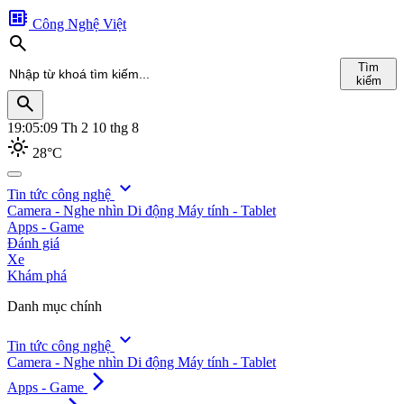
developer_board
Công Nghệ Việt
search
Tìm
kiếm
search
19:05:11
Th 2 10 thg 8
light_mode
28°C
search
expand_more
Tin tức công nghệ
Camera - Nghe nhìn
Di động
Máy tính - Tablet
Tìm
Apps - Game
kiếm
Đánh giá
Xe
Khám phá
Danh mục chính
expand_more
Tin tức công nghệ
Camera - Nghe nhìn
Di động
Máy tính - Tablet
arrow_forward_ios
Apps - Game