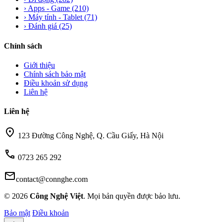
›
Apps - Game
(210)
›
Máy tính - Tablet
(71)
›
Đánh giá
(25)
Chính sách
Giới thiệu
Chính sách bảo mật
Điều khoản sử dụng
Liên hệ
Liên hệ
location_on
123 Đường Công Nghệ, Q. Cầu Giấy, Hà Nội
call
0723 265 292
mail
contact@connghe.com
© 2026
Công Nghệ Việt
. Mọi bản quyền được bảo lưu.
Bảo mật
Điều khoản