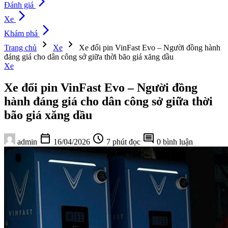
arrow_forward_ios
Đánh giá
arrow_forward_ios
Xe
arrow_forward_ios
Khám phá
chevron_right
chevron_right
Trang chủ
Xe
Xe đổi pin VinFast Evo – Người đồng hành
đáng giá cho dân công sở giữa thời bão giá xăng dầu
Xe
Xe đổi pin VinFast Evo – Người đồng
hành đáng giá cho dân công sở giữa thời
bão giá xăng dầu
calendar_today
schedule
comment
admin
16/04/2026
7 phút đọc
0 bình luận