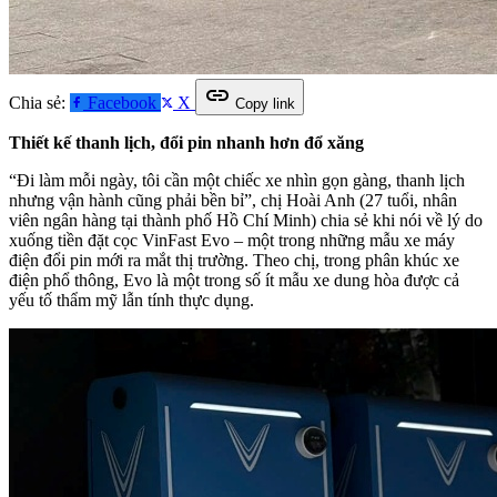
link
Chia sẻ:
Facebook
X
Copy link
Thiết kế thanh lịch, đổi pin nhanh hơn đổ xăng
“Đi làm mỗi ngày, tôi cần một chiếc xe nhìn gọn gàng, thanh lịch
nhưng vận hành cũng phải bền bỉ”, chị Hoài Anh (27 tuổi, nhân
viên ngân hàng tại thành phố Hồ Chí Minh) chia sẻ khi nói về lý do
xuống tiền đặt cọc VinFast Evo – một trong những mẫu xe máy
điện đổi pin mới ra mắt thị trường. Theo chị, trong phân khúc xe
điện phổ thông, Evo là một trong số ít mẫu xe dung hòa được cả
yếu tố thẩm mỹ lẫn tính thực dụng.