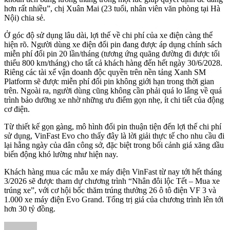
hơn rất nhiều”, chị Xuân Mai (23 tuổi, nhân viên văn phòng tại Hà
Nội) chia sẻ.
Ở góc độ sử dụng lâu dài, lợi thế về chi phí của xe điện càng thể
hiện rõ. Người dùng xe điện đổi pin đang được áp dụng chính sách
miễn phí đổi pin 20 lần/tháng (tương ứng quãng đường đi được tối
thiểu 800 km/tháng) cho tất cả khách hàng đến hết ngày 30/6/2028.
Riêng các tài xế vận doanh độc quyền trên nền tảng Xanh SM
Platform sẽ được miễn phí đổi pin không giới hạn trong thời gian
trên. Ngoài ra, người dùng cũng không cần phải quá lo lắng về quá
trình bảo dưỡng xe nhờ những ưu điểm gọn nhẹ, ít chi tiết của động
cơ điện.
Từ thiết kế gọn gàng, mô hình đổi pin thuận tiện đến lợi thế chi phí
sử dụng, VinFast Evo cho thấy đây là lời giải thực tế cho nhu cầu đi
lại hằng ngày của dân công sở, đặc biệt trong bối cảnh giá xăng dầu
biến động khó lường như hiện nay.
Khách hàng mua các mẫu xe máy điện VinFast từ nay tới hết tháng
3/2026 sẽ được tham dự chương trình “Nhân đôi lộc Tết – Mua xe
trúng xe”, với cơ hội bốc thăm trúng thưởng 26 ô tô điện VF 3 và
1.000 xe máy điện Evo Grand. Tổng trị giá của chương trình lên tới
hơn 30 tỷ đồng.