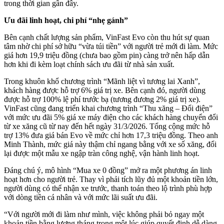
trong thời gian gần đây.
Ưu đãi linh hoạt, chi phí “nhẹ gánh”
Bên cạnh chất lượng sản phẩm, VinFast Evo còn thu hút sự quan
tâm nhờ chi phí sở hữu “vừa túi tiền” với người trẻ mới đi làm. Mức
giá hơn 19,9 triệu đồng (chưa bao gồm pin) càng trở nên hấp dẫn
hơn khi đi kèm loạt chính sách ưu đãi từ nhà sản xuất.
Trong khuôn khổ chương trình “Mãnh liệt vì tương lai Xanh”,
khách hàng được hỗ trợ 6% giá trị xe. Bên cạnh đó, người dùng
được hỗ trợ 100% lệ phí trước bạ (tương đương 2% giá trị xe).
VinFast cũng đang triển khai chương trình “Thu xăng – Đổi điện”
với mức ưu đãi 5% giá xe máy điện cho các khách hàng chuyển đổi
từ xe xăng cũ từ nay đến hết ngày 31/3/2026. Tổng cộng mức hỗ
trợ 13% đưa giá bán Evo về mức chỉ hơn 17,3 triệu đồng. Theo anh
Minh Thành, mức giá này thậm chỉ ngang bằng với xe số xăng, đổi
lại được một mẫu xe ngập tràn công nghệ, vận hành linh hoạt.
Đáng chú ý, mô hình “Mua xe 0 đồng” mở ra một phương án linh
hoạt hơn cho người trẻ. Thay vì phải tích lũy đủ một khoản tiền lớn,
người dùng có thể nhận xe trước, thanh toán theo lộ trình phù hợp
với dòng tiền cá nhân và với mức lãi suất ưu đãi.
“Với người mới đi làm như mình, việc không phải bỏ ngay một
khoản tiền bằng lương tháng trong một lúc giúp quyết định dễ dàng