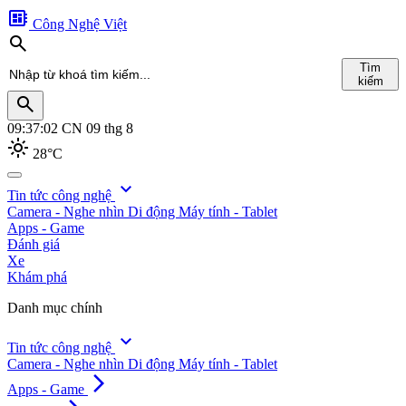
developer_board
Công Nghệ Việt
search
Tìm
kiếm
search
09:37:04
CN 09 thg 8
light_mode
28°C
search
expand_more
Tin tức công nghệ
Camera - Nghe nhìn
Di động
Máy tính - Tablet
Tìm
Apps - Game
kiếm
Đánh giá
Xe
Khám phá
Danh mục chính
expand_more
Tin tức công nghệ
Camera - Nghe nhìn
Di động
Máy tính - Tablet
arrow_forward_ios
Apps - Game