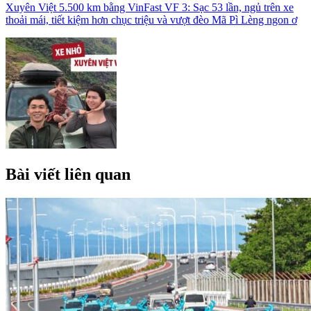
Xuyên Việt 5.500 km bằng VinFast VF 3: Sạc 53 lần, ngủ trên xe
thoải mái, tiết kiệm hơn chục triệu và vượt đèo Mã Pì Lèng ngon ơ
Bài viết liên quan