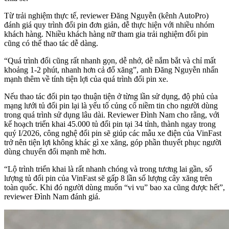
Từ trải nghiệm thực tế, reviewer Đăng Nguyễn (kênh AutoPro)
đánh giá quy trình đổi pin đơn giản, dễ thực hiện với nhiều nhóm
khách hàng. Nhiều khách hàng nữ tham gia trải nghiệm đổi pin
cũng có thể thao tác dễ dàng.
“Quá trình đổi cũng rất nhanh gọn, dễ nhớ, dễ nắm bắt và chỉ mất
khoảng 1-2 phút, nhanh hơn cả đổ xăng”, anh Đăng Nguyễn nhấn
mạnh thêm về tính tiện lợi của quá trình đổi pin xe.
Nếu thao tác đổi pin tạo thuận tiện ở từng lần sử dụng, độ phủ của
mạng lưới tủ đổi pin lại là yếu tố củng cố niềm tin cho người dùng
trong quá trình sử dụng lâu dài. Reviewer Đình Nam cho rằng, với
kế hoạch triển khai 45.000 tủ đổi pin tại 34 tỉnh, thành ngay trong
quý I/2026, công nghệ đổi pin sẽ giúp các mẫu xe điện của VinFast
trở nên tiện lợi không khác gì xe xăng, góp phần thuyết phục người
dùng chuyển đổi mạnh mẽ hơn.
“Lộ trình triển khai là rất nhanh chóng và trong tương lai gần, số
lượng tủ đổi pin của VinFast sẽ gấp 8 lần số lượng cây xăng trên
toàn quốc. Khi đó người dùng muốn “vi vu” bao xa cũng được hết”,
reviewer Đình Nam đánh giá.