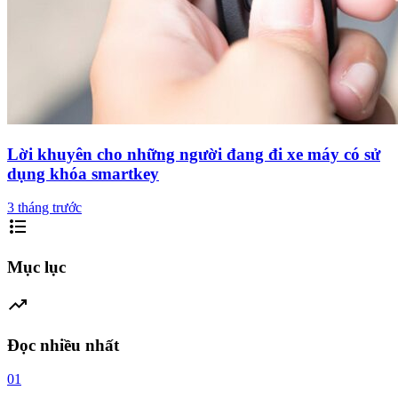
Lời khuyên cho những người đang đi xe máy có sử
dụng khóa smartkey
3 tháng trước
format_list_bulleted
Mục lục
trending_up
Đọc nhiều nhất
01