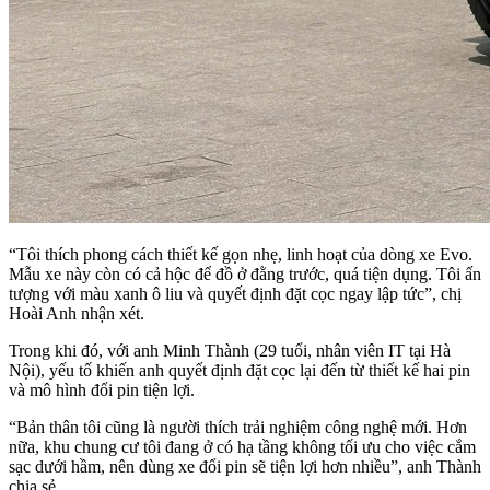
“Tôi thích phong cách thiết kế gọn nhẹ, linh hoạt của dòng xe Evo.
Mẫu xe này còn có cả hộc để đồ ở đằng trước, quá tiện dụng. Tôi ấn
tượng với màu xanh ô liu và quyết định đặt cọc ngay lập tức”, chị
Hoài Anh nhận xét.
Trong khi đó, với anh Minh Thành (29 tuổi, nhân viên IT tại Hà
Nội), yếu tố khiến anh quyết định đặt cọc lại đến từ thiết kế hai pin
và mô hình đổi pin tiện lợi.
“Bản thân tôi cũng là người thích trải nghiệm công nghệ mới. Hơn
nữa, khu chung cư tôi đang ở có hạ tầng không tối ưu cho việc cắm
sạc dưới hầm, nên dùng xe đổi pin sẽ tiện lợi hơn nhiều”, anh Thành
chia sẻ.