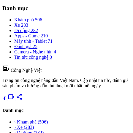
Danh mục
Khám phá
596
Xe
283
Di động
282
Apps - Game
210
Máy tính - Tablet
71
Đánh giá
25
Camera - Nghe nhìn
4
Tin tức công nghệ
0
developer_board
Công Nghệ Việt
Trang tin công nghệ hàng đầu Việt Nam. Cập nhật tin tức, đánh giá
sản phẩm và hướng dẫn thủ thuật mới nhất mỗi ngày.
videocam
share
Danh mục
›
Khám phá
(596)
›
Xe
(283)
›
Di động
(282)