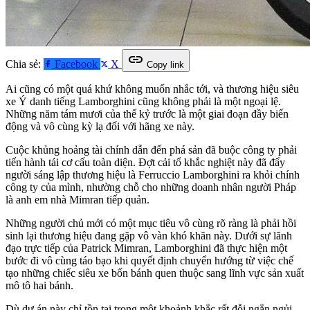
link
Chia sẻ:
Facebook
X
Copy link
Ai cũng có một quá khứ không muốn nhắc tới, và thương hiệu siêu
xe Ý danh tiếng Lamborghini cũng không phải là một ngoại lệ.
Những năm tám mươi của thế kỷ trước là một giai đoạn đầy biến
động và vô cùng kỳ lạ đối với hãng xe này.
Cuộc khủng hoảng tài chính dẫn đến phá sản đã buộc công ty phải
tiến hành tái cơ cấu toàn diện. Đợt cải tổ khắc nghiệt này đã đẩy
người sáng lập thương hiệu là Ferruccio Lamborghini ra khỏi chính
công ty của mình, nhường chỗ cho những doanh nhân người Pháp
là anh em nhà Mimran tiếp quản.
Những người chủ mới có một mục tiêu vô cùng rõ ràng là phải hồi
sinh lại thương hiệu đang gặp vô vàn khó khăn này. Dưới sự lãnh
đạo trực tiếp của Patrick Mimran, Lamborghini đã thực hiện một
bước đi vô cùng táo bạo khi quyết định chuyển hướng từ việc chế
tạo những chiếc siêu xe bốn bánh quen thuộc sang lĩnh vực sản xuất
mô tô hai bánh.
Dù dự án này chỉ tồn tại trong một khoảnh khắc rất đỗi ngắn ngủi