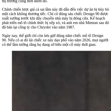
thị trường cùng thời điểm đó.
Chính chiến lược giá cả sai lầm này đã dẫn đến việc dự án bị hủy bỏ
một cách không thương tiếc. Chỉ có đúng sáu chiếc Design 90 được
xuất xưởng trước khi dây chuyền nhà máy bị đóng cửa. Kế hoạch
phát triển mô tô chính thức bị xếp xó, và anh em nhà Mimran sau đó
đã bán lại công ty cho Chrysler vào năm 1987.
Ngày nay, thế giới chỉ còn lưu giữ đúng năm chiếc mô tô Design
90. Nếu có ai đó lái chiếc xe này dạo phố vào năm 2026, mọi người
có thể lầm tưởng rằng họ đang sở hữu một cỗ máy thời gian.