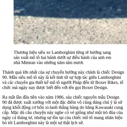
Thương hiệu siêu xe Lamborghini từng rẽ hướng sang
sản xuất mô tô hai bánh dưới sự điều hành của anh em
nhà Mimran vào những năm tám mươi.
Thành quả lớn nhất của sự chuyển hướng này chính là chiếc Design
90. Mẫu siêu mô tô này là kết tinh từ sự hợp tác giữa Lamborghini
và các chuyên gia thiết kế mô tô người Pháp đến từ Boxer Bikes, tổ
chức mà ngày nay được biết đến với tên gọi Boxer Design.
Ra mắt lần đầu tiên vào năm 1986, sáu chiếc nguyên mẫu Design
90 đã được xuất xưởng với một đặc điểm vô cùng đáng chú ý là sử
dụng khối động cơ bốn xi-lanh thẳng hàng do hãng Kawasaki cung
cấp. Mặc dù câu chuyện này nghe có vẻ giống như một trò đùa của
ngày cá tháng tư, nhưng sự tồn tại của chiếc mô tô mang nhãn hiệu
bò tót Lamborghini này là một sự thật lịch sử.