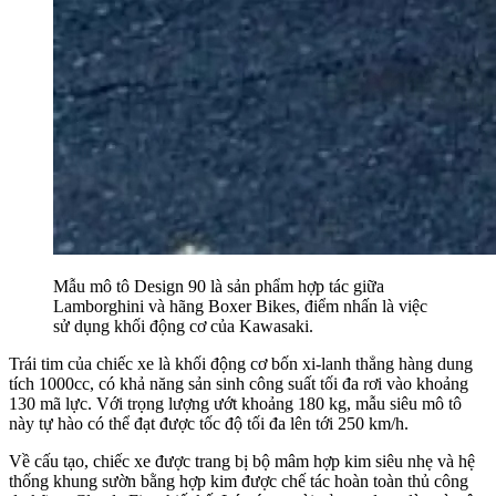
Mẫu mô tô Design 90 là sản phẩm hợp tác giữa
Lamborghini và hãng Boxer Bikes, điểm nhấn là việc
sử dụng khối động cơ của Kawasaki.
Trái tim của chiếc xe là khối động cơ bốn xi-lanh thẳng hàng dung
tích 1000cc, có khả năng sản sinh công suất tối đa rơi vào khoảng
130 mã lực. Với trọng lượng ướt khoảng 180 kg, mẫu siêu mô tô
này tự hào có thể đạt được tốc độ tối đa lên tới 250 km/h.
Về cấu tạo, chiếc xe được trang bị bộ mâm hợp kim siêu nhẹ và hệ
thống khung sườn bằng hợp kim được chế tác hoàn toàn thủ công