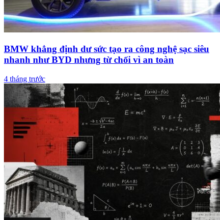
BMW khẳng định dư sức tạo ra công nghệ sạc siêu
nhanh như BYD nhưng từ chối vì an toàn
4 tháng trước