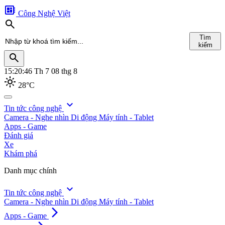
developer_board
Công Nghệ Việt
search
Tìm
kiếm
search
15:20:48
Th 7 08 thg 8
light_mode
28°C
search
expand_more
Tin tức công nghệ
Camera - Nghe nhìn
Di động
Máy tính - Tablet
Tìm
Apps - Game
kiếm
Đánh giá
Xe
Khám phá
Danh mục chính
expand_more
Tin tức công nghệ
Camera - Nghe nhìn
Di động
Máy tính - Tablet
arrow_forward_ios
Apps - Game