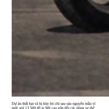
Dự án thất bại và bị hủy bỏ chỉ sau sáu nguyên mẫu vì
mức giá 13.500 đô la Mỹ cao gấp đôi các dòng xe thể