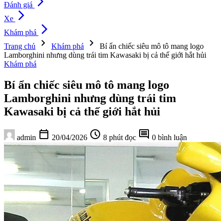
arrow_forward_ios
Đánh giá
arrow_forward_ios
Xe
arrow_forward_ios
Khám phá
chevron_right
chevron_right
Trang chủ
Khám phá
Bí ẩn chiếc siêu mô tô mang logo
Lamborghini nhưng dùng trái tim Kawasaki bị cả thế giới hắt hủi
Khám phá
Bí ẩn chiếc siêu mô tô mang logo
Lamborghini nhưng dùng trái tim
Kawasaki bị cả thế giới hắt hủi
calendar_today
schedule
comment
admin
20/04/2026
8 phút đọc
0 bình luận