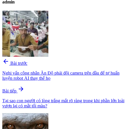
admin
arrow_back
Bài trước
Nghi vấn công nhân Ấn Độ phải đội camera trên đầu để tự huấn
luyện robot AI thay thế họ
arrow_forward
Bài tiếp
Tại sao con người có lòng trắng mắt rõ ràng trong khi phần lớn loài
vượn lại có mắt tối màu?