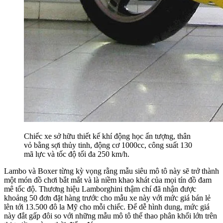
Chiếc xe sở hữu thiết kế khí động học ấn tượng, thân
vỏ bằng sợi thủy tinh, động cơ 1000cc, công suất 130
mã lực và tốc độ tối đa 250 km/h.
Lambo và Boxer từng kỳ vọng rằng mẫu siêu mô tô này sẽ trở thành
một món đồ chơi bắt mắt và là niềm khao khát của mọi tín đồ đam
mê tốc độ. Thương hiệu Lamborghini thậm chí đã nhận được
khoảng 50 đơn đặt hàng trước cho mẫu xe này với mức giá bán lẻ
lên tới 13.500 đô la Mỹ cho mỗi chiếc. Để dễ hình dung, mức giá
này đắt gấp đôi so với những mẫu mô tô thể thao phân khối lớn trên