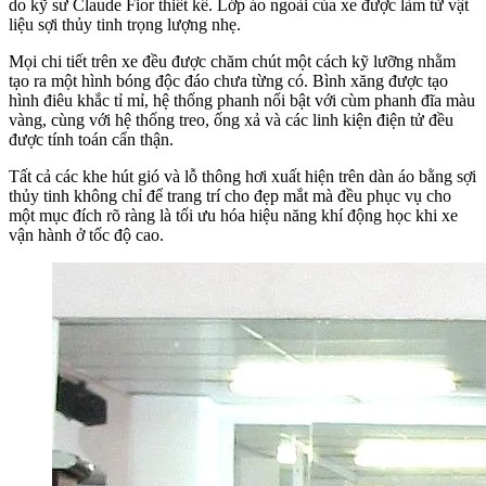
do kỹ sư Claude Fior thiết kế. Lớp áo ngoài của xe được làm từ vật
liệu sợi thủy tinh trọng lượng nhẹ.
Mọi chi tiết trên xe đều được chăm chút một cách kỹ lưỡng nhằm
tạo ra một hình bóng độc đáo chưa từng có. Bình xăng được tạo
hình điêu khắc tỉ mỉ, hệ thống phanh nổi bật với cùm phanh đĩa màu
vàng, cùng với hệ thống treo, ống xả và các linh kiện điện tử đều
được tính toán cẩn thận.
Tất cả các khe hút gió và lỗ thông hơi xuất hiện trên dàn áo bằng sợi
thủy tinh không chỉ để trang trí cho đẹp mắt mà đều phục vụ cho
một mục đích rõ ràng là tối ưu hóa hiệu năng khí động học khi xe
vận hành ở tốc độ cao.