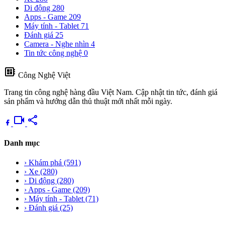
Di động
280
Apps - Game
209
Máy tính - Tablet
71
Đánh giá
25
Camera - Nghe nhìn
4
Tin tức công nghệ
0
developer_board
Công Nghệ Việt
Trang tin công nghệ hàng đầu Việt Nam. Cập nhật tin tức, đánh giá
sản phẩm và hướng dẫn thủ thuật mới nhất mỗi ngày.
videocam
share
Danh mục
›
Khám phá
(591)
›
Xe
(280)
›
Di động
(280)
›
Apps - Game
(209)
›
Máy tính - Tablet
(71)
›
Đánh giá
(25)