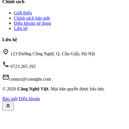
Chính sách
Giới thiệu
Chính sách bảo mật
Điều khoản sử dụng
Liên hệ
Liên hệ
location_on
123 Đường Công Nghệ, Q. Cầu Giấy, Hà Nội
call
0723 265 292
mail
contact@connghe.com
© 2026
Công Nghệ Việt
. Mọi bản quyền được bảo lưu.
Bảo mật
Điều khoản
keyboard_double_arrow_up