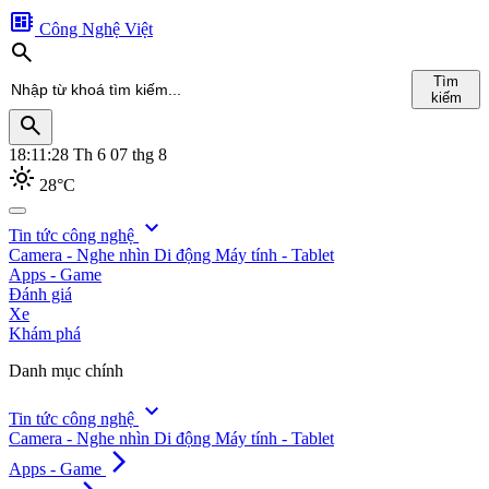
developer_board
Công Nghệ Việt
search
Tìm
kiếm
search
18:11:30
Th 6 07 thg 8
light_mode
28°C
search
expand_more
Tin tức công nghệ
Camera - Nghe nhìn
Di động
Máy tính - Tablet
Tìm
Apps - Game
kiếm
Đánh giá
Xe
Khám phá
Danh mục chính
expand_more
Tin tức công nghệ
Camera - Nghe nhìn
Di động
Máy tính - Tablet
arrow_forward_ios
Apps - Game