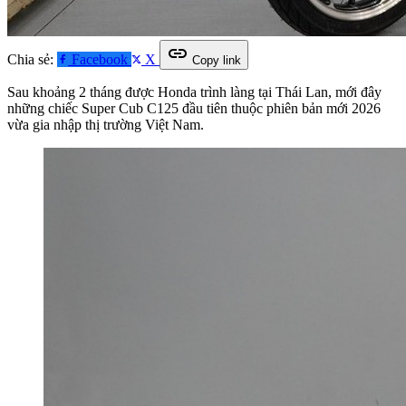
link
Chia sẻ:
Facebook
X
Copy link
Sau khoảng 2 tháng được Honda trình làng tại Thái Lan, mới đây
những chiếc Super Cub C125 đầu tiên thuộc phiên bản mới 2026
vừa gia nhập thị trường Việt Nam.