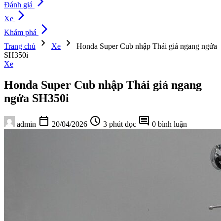
arrow_forward_ios
Đánh giá
arrow_forward_ios
Xe
arrow_forward_ios
Khám phá
chevron_right
chevron_right
Trang chủ
Xe
Honda Super Cub nhập Thái giá ngang ngửa
SH350i
Xe
Honda Super Cub nhập Thái giá ngang
ngửa SH350i
calendar_today
schedule
comment
admin
20/04/2026
3 phút đọc
0 bình luận