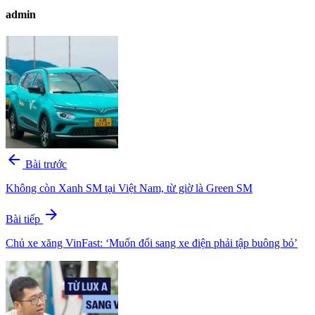
admin
arrow_back
Bài trước
Không còn Xanh SM tại Việt Nam, từ giờ là Green SM
arrow_forward
Bài tiếp
Chủ xe xăng VinFast: ‘Muốn đổi sang xe điện phải tập buông bỏ’