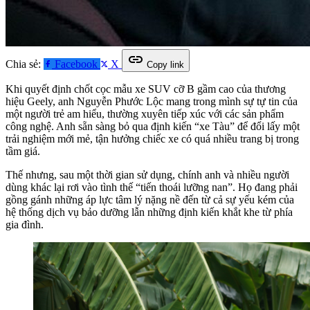
link
Chia sẻ:
Facebook
X
Copy link
Khi quyết định chốt cọc mẫu xe SUV cỡ B gầm cao của thương
hiệu Geely, anh Nguyễn Phước Lộc mang trong mình sự tự tin của
một người trẻ am hiểu, thường xuyên tiếp xúc với các sản phẩm
công nghệ. Anh sẵn sàng bỏ qua định kiến “xe Tàu” để đổi lấy một
trải nghiệm mới mẻ, tận hưởng chiếc xe có quá nhiều trang bị trong
tầm giá.
Thế nhưng, sau một thời gian sử dụng, chính anh và nhiều người
dùng khác lại rơi vào tình thế “tiến thoái lưỡng nan”. Họ đang phải
gồng gánh những áp lực tâm lý nặng nề đến từ cả sự yếu kém của
hệ thống dịch vụ bảo dưỡng lẫn những định kiến khắt khe từ phía
gia đình.