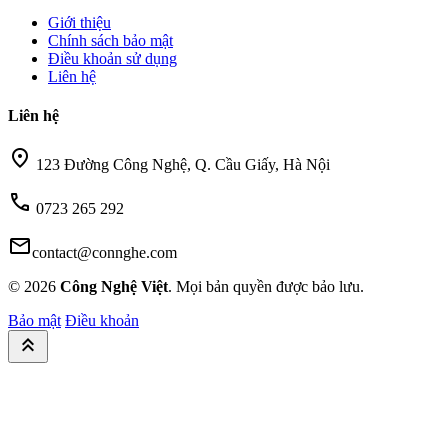
Giới thiệu
Chính sách bảo mật
Điều khoản sử dụng
Liên hệ
Liên hệ
location_on
123 Đường Công Nghệ, Q. Cầu Giấy, Hà Nội
call
0723 265 292
mail
contact@connghe.com
© 2026
Công Nghệ Việt
. Mọi bản quyền được bảo lưu.
Bảo mật
Điều khoản
keyboard_double_arrow_up