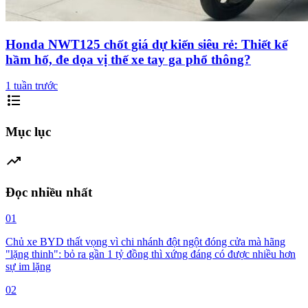
Honda NWT125 chốt giá dự kiến siêu rẻ: Thiết kế
hầm hố, đe dọa vị thế xe tay ga phổ thông?
1 tuần trước
format_list_bulleted
Mục lục
trending_up
Đọc nhiều nhất
01
Chủ xe BYD thất vọng vì chi nhánh đột ngột đóng cửa mà hãng
"lặng thinh": bỏ ra gần 1 tỷ đồng thì xứng đáng có được nhiều hơn
sự im lặng
02