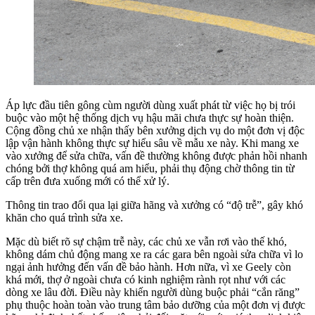
Áp lực đầu tiên gông cùm người dùng xuất phát từ việc họ bị trói
buộc vào một hệ thống dịch vụ hậu mãi chưa thực sự hoàn thiện.
Cộng đồng chủ xe nhận thấy bên xưởng dịch vụ do một đơn vị độc
lập vận hành không thực sự hiểu sâu về mẫu xe này. Khi mang xe
vào xưởng để sửa chữa, vấn đề thường không được phản hồi nhanh
chóng bởi thợ không quá am hiểu, phải thụ động chờ thông tin từ
cấp trên đưa xuống mới có thể xử lý.
Thông tin trao đổi qua lại giữa hãng và xưởng có “độ trễ”, gây khó
khăn cho quá trình sửa xe.
Mặc dù biết rõ sự chậm trễ này, các chủ xe vẫn rơi vào thế khó,
không dám chủ động mang xe ra các gara bên ngoài sửa chữa vì lo
ngại ảnh hưởng đến vấn đề bảo hành. Hơn nữa, vì xe Geely còn
khá mới, thợ ở ngoài chưa có kinh nghiệm rành rọt như với các
dòng xe lâu đời. Điều này khiến người dùng buộc phải “cắn răng”
phụ thuộc hoàn toàn vào trung tâm bảo dưỡng của một đơn vị được