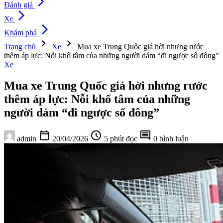
arrow_forward_ios
Đánh giá
arrow_forward_ios
Xe
arrow_forward_ios
Khám phá
chevron_right
chevron_right
Trang chủ
Xe
Mua xe Trung Quốc giá hời nhưng rước
thêm áp lực: Nỗi khổ tâm của những người dám “đi ngược số đông”
Xe
Mua xe Trung Quốc giá hời nhưng rước
thêm áp lực: Nỗi khổ tâm của những
người dám “đi ngược số đông”
calendar_today
schedule
comment
admin
20/04/2026
5 phút đọc
0 bình luận