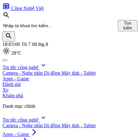
developer_board
Công Nghệ Việt
search
Tìm
kiếm
search
18:03:01
Th 7 08 thg 8
light_mode
28°C
search
expand_more
Tin tức công nghệ
Camera - Nghe nhìn
Di động
Máy tính - Tablet
Tìm
Apps - Game
kiếm
Đánh giá
Xe
Khám phá
Danh mục chính
expand_more
Tin tức công nghệ
Camera - Nghe nhìn
Di động
Máy tính - Tablet
arrow_forward_ios
Apps - Game