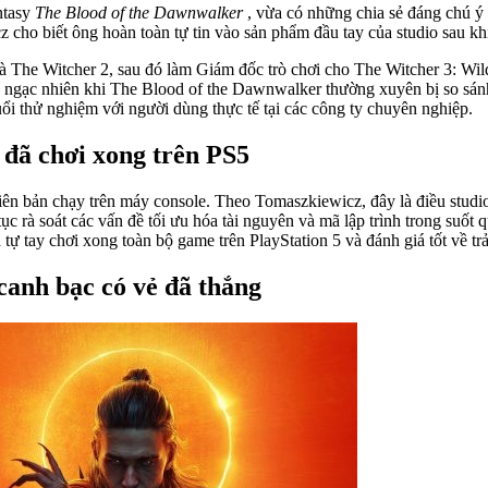
ntasy
The Blood of the Dawnwalker
, vừa có những chia sẻ đáng chú ý
 biết ông hoàn toàn tự tin vào sản phẩm đầu tay của studio sau khi 
à The Witcher 2, sau đó làm Giám đốc trò chơi cho The Witcher 3: Wil
gạc nhiên khi The Blood of the Dawnwalker thường xuyên bị so sánh v
uổi thử nghiệm với người dùng thực tế tại các công ty chuyên nghiệp.
 đã chơi xong trên PS5
ên bản chạy trên máy console. Theo Tomaszkiewicz, đây là điều studio 
c rà soát các vấn đề tối ưu hóa tài nguyên và mã lập trình trong suốt q
ự tay chơi xong toàn bộ game trên PlayStation 5 và đánh giá tốt về tr
canh bạc có vẻ đã thắng