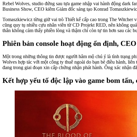
Rebel Wolves, studio đứng sau tựa game nhập vai hành động dark fa
Business Show, CEO kiêm Giám đốc sáng tạo Konrad Tomaszkiewicz cho
Tomaszkiewicz từng giữ vai trò Thiết kế cấp cao trong The Witcher v
cũng quy tụ nhiều cựu nhân viên từ CD Projekt RED, nên không quá n
thân không cảm thấy phiền lòng và thậm chí còn tự tin hơn sau các b
Phiên bản console hoạt động ổn định, CEO
Một trong những thông tin được người hâm mộ chú ý là tình trạng phi
Wolves hợp tác với một công ty thuê ngoài do bạn bè điều hành, liên tụ
đang trong giai đoạn xin cấp chứng nhận phát hành. Ông xác nhận đã t
Kết hợp yếu tố độc lập vào game bom tấn, 