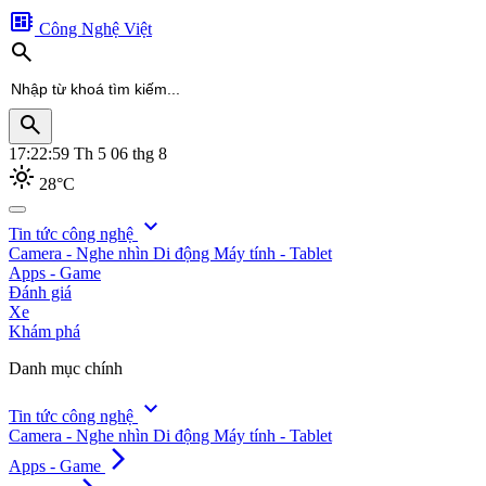
developer_board
Công Nghệ Việt
search
search
17:23:01
Th 5 06 thg 8
light_mode
28°C
search
expand_more
Tin tức công nghệ
Camera - Nghe nhìn
Di động
Máy tính - Tablet
Apps - Game
Đánh giá
Xe
Khám phá
Danh mục chính
expand_more
Tin tức công nghệ
Camera - Nghe nhìn
Di động
Máy tính - Tablet
arrow_forward_ios
Apps - Game