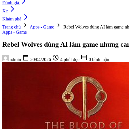
arrow_forward_ios
Đánh giá
arrow_forward_ios
Xe
arrow_forward_ios
Khám phá
chevron_right
chevron_right
Trang chủ
Apps - Game
Rebel Wolves dùng AI làm game như
Apps - Game
Rebel Wolves dùng AI làm game nhưng cam
calendar_today
schedule
comment
admin
20/04/2026
4 phút đọc
0 bình luận