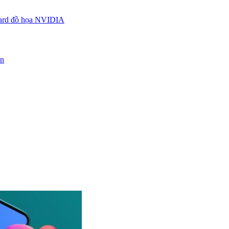
 card đồ họa NVIDIA
ận