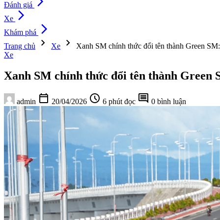
arrow_forward_ios
Đánh giá
arrow_forward_ios
Xe
arrow_forward_ios
Khám phá
chevron_right
chevron_right
Trang chủ
Xe
Xanh SM chính thức đổi tên thành Green SM: V
Xe
Xanh SM chính thức đổi tên thành Green S
calendar_today
schedule
comment
admin
20/04/2026
6 phút đọc
0 bình luận