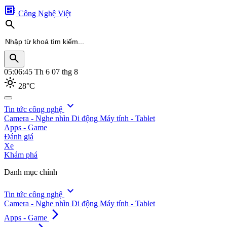
developer_board
Công Nghệ Việt
search
search
05:06:48
Th 6 07 thg 8
light_mode
28°C
search
expand_more
Tin tức công nghệ
Camera - Nghe nhìn
Di động
Máy tính - Tablet
Apps - Game
Đánh giá
Xe
Khám phá
Danh mục chính
expand_more
Tin tức công nghệ
Camera - Nghe nhìn
Di động
Máy tính - Tablet
arrow_forward_ios
Apps - Game