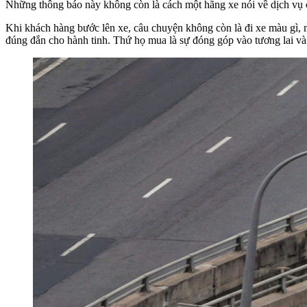
Những thông báo này không còn là cách một hãng xe nói về dịch vụ c
Khi khách hàng bước lên xe, câu chuyện không còn là đi xe màu gì, 
đúng đắn cho hành tinh. Thứ họ mua là sự đóng góp vào tương lai và “