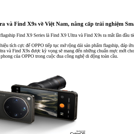
a và Find X9s về Việt Nam, nâng cấp trải nghiệm Sm
lagship Find X9 Series là Find X9 Ultra và Find X9s ra mắt lần đầu ti
 hiệu tích cực để OPPO tiếp tục mở rộng dải sản phẩm flagship, đáp 
Ultra và Find X9s được kỳ vọng sẽ mang đến những chuẩn mực mới cho n
ên phong của OPPO trong cuộc đua công nghệ di động toàn cầu.