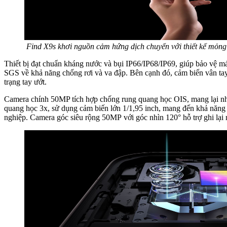
Find X9s khơi nguồn cảm hứng dịch chuyển với thiết kế mỏng
Thiết bị đạt chuẩn kháng nước và bụi IP66/IP68/IP69, giúp bảo vệ m
SGS về khả năng chống rơi và va đập. Bên cạnh đó, cảm biến vân t
trạng tay ướt.
Camera chính 50MP tích hợp chống rung quang học OIS, mang lại n
quang học 3x, sử dụng cảm biến lớn 1/1,95 inch, mang đến khả năn
nghiệp. Camera góc siêu rộng 50MP với góc nhìn 120° hỗ trợ ghi lại