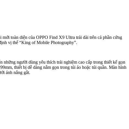
 mới toàn diện của OPPO Find X9 Ultra trải dài trên cả phần cứng
 định vị thế “King of Mobile Photography”.
n những người dùng yêu thích trải nghiệm cao cấp trong thiết kế gọn
99mm, thiết bị dễ dàng nằm gọn trong túi áo hoặc túi quần. Màn hình
ưới ánh nắng gắt.