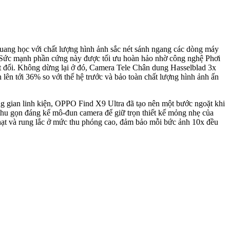
uang học với chất lượng hình ảnh sắc nét sánh ngang các dòng máy
. Sức mạnh phần cứng này được tối ưu hoàn hảo nhờ công nghệ Phơi
uyệt đối. Không dừng lại ở đó, Camera Tele Chân dung Hasselblad 3x
ên tới 36% so với thế hệ trước và bảo toàn chất lượng hình ảnh ấn
ng gian linh kiện, OPPO Find X9 Ultra đã tạo nên một bước ngoặt khi
thu gọn đáng kể mô-đun camera để giữ trọn thiết kế mỏng nhẹ của
ễu hạt và rung lắc ở mức thu phóng cao, đảm bảo mỗi bức ảnh 10x đều