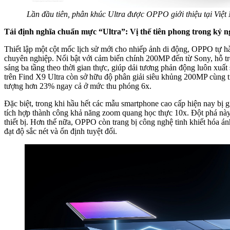
Lần đầu tiên, phân khúc Ultra được OPPO giới thiệu tại Việ
Tái định nghĩa chuẩn mực “Ultra”: Vị thế tiên phong trong kỷ 
Thiết lập một cột mốc lịch sử mới cho nhiếp ảnh di động, OPPO tự 
chuyên nghiệp. Nổi bật với cảm biến chính 200MP đến từ Sony, hỗ t
sáng ba tầng theo thời gian thực, giúp dải tương phản động luôn xuấ
trên Find X9 Ultra còn sở hữu độ phân giải siêu khủng 200MP cùng t
tượng hơn 23% ngay cả ở mức thu phóng 6x.
Đặc biệt, trong khi hầu hết các mẫu smartphone cao cấp hiện nay bị
tích hợp thành công khả năng zoom quang học thực 10x. Đột phá này
thiết bị. Hơn thế nữa, OPPO còn trang bị công nghệ tinh khiết hóa án
đạt độ sắc nét và ổn định tuyệt đối.