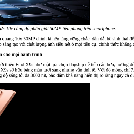
ực 10x cùng độ phân giải 50MP tiên phong trên smartphone.
uang 10x 50MP chính là nền tảng vững chắc, dẫn dắt hệ sinh thái đổi
o sáng tạo với chất lượng ảnh siêu nét ở mọi tiêu cự, chính thức khẳng
n cho mọi hành trình
i thiệu Find X9s như một lựa chọn flagship dễ tiếp cận hơn, hướng đế
 X9s sở hữu bảng màu tươi sáng nhưng vẫn tinh tế. Với độ mỏng chỉ 7,
độ sáng tối đa 3600 nit, bảo đảm khả năng hiển thị rõ ràng ngay cả d