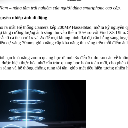
t Nam – nâng tầm trải nghiệm của người dùng smartphone cao cấp.
nguyên nhiếp ảnh di động
hào ra mắt Hệ thống Camera kép 200MP Hasselblad, mở ra kỷ nguyên q
rợ tăng cường lượng ánh sáng thu vào thêm 10% so với Find X8 Ultra
t sắc ở cả tiêu cự 1x và 2x để mọi khung hình đạt độ cân bằng sáng t
iêu cự vàng 70mm, giúp nâng cấp khả năng thu sáng trên mỗi điểm ảnh l
 giới hạn khả năng zoom quang học ở mức 3x đến 5x do rào cản về khô
 được hiện thực hóa nhờ cấu trúc quang học hoàn toàn mới, cho phép 
h sáng và hệ thống chống rung tối tân, giúp triệt tiêu hiện tượng nhi