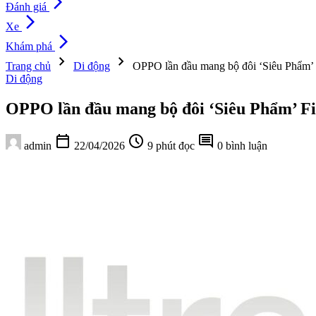
arrow_forward_ios
Đánh giá
arrow_forward_ios
Xe
arrow_forward_ios
Khám phá
chevron_right
chevron_right
Trang chủ
Di động
OPPO lần đầu mang bộ đôi ‘Siêu Phẩm’ 
Di động
OPPO lần đầu mang bộ đôi ‘Siêu Phẩm’ Fi
calendar_today
schedule
comment
admin
22/04/2026
9 phút đọc
0 bình luận