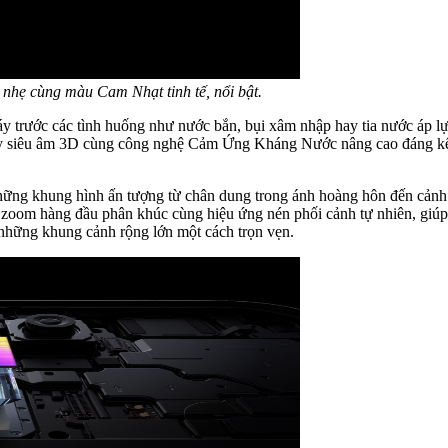
 nhẹ cùng màu Cam Nhạt tinh tế, nổi bật.
áy trước các tình huống như nước bắn, bụi xâm nhập hay tia nước áp l
ay siêu âm 3D cùng công nghệ Cảm Ứng Kháng Nước nâng cao đáng kể 
hững khung hình ấn tượng từ chân dung trong ánh hoàng hôn đến cản
g zoom hàng đầu phân khúc cùng hiệu ứng nén phối cảnh tự nhiên, gi
 những khung cảnh rộng lớn một cách trọn vẹn.