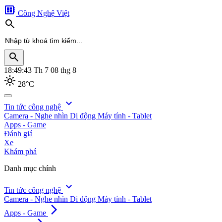
developer_board
Công Nghệ Việt
search
search
18:49:44
Th 7 08 thg 8
light_mode
28°C
search
expand_more
Tin tức công nghệ
Camera - Nghe nhìn
Di động
Máy tính - Tablet
Apps - Game
Đánh giá
Xe
Khám phá
Danh mục chính
expand_more
Tin tức công nghệ
Camera - Nghe nhìn
Di động
Máy tính - Tablet
arrow_forward_ios
Apps - Game