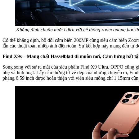
Khẳng định chuẩn mực Ultra với hệ thống zoom quang học th
Có thể khẳng định, bộ đôi cảm biến 200MP cùng siêu cảm biến Zoom q
lẫn các thuật toán nhiếp ảnh điện toán. Sự kết hợp này mang đến tự d
Find X9s – Mang chất Hasselblad đi muôn nơi, Cảm hứng bất tậ
Song song với sự ra mắt của siêu phẩm Find X9 Ultra, OPPO cũng giớ
nhẹ và linh hoạt. Lấy cảm hứng từ vẻ đẹp của những chuyến đi, Find
phẳng 6,59 inch được hoàn thiện với viền siêu mỏng chỉ 1,15mm cùng 