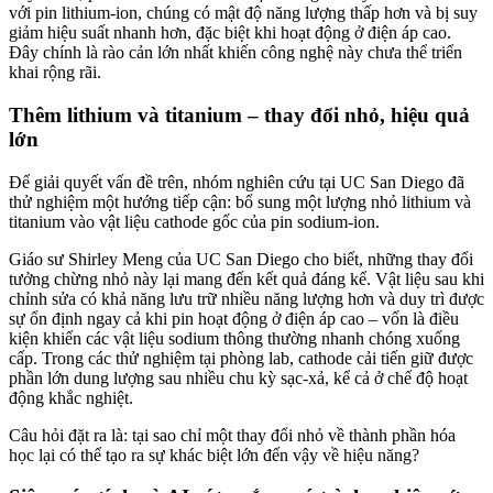
với pin lithium-ion, chúng có mật độ năng lượng thấp hơn và bị suy
giảm hiệu suất nhanh hơn, đặc biệt khi hoạt động ở điện áp cao.
Đây chính là rào cản lớn nhất khiến công nghệ này chưa thể triển
khai rộng rãi.
Thêm lithium và titanium – thay đổi nhỏ, hiệu quả
lớn
Để giải quyết vấn đề trên, nhóm nghiên cứu tại UC San Diego đã
thử nghiệm một hướng tiếp cận: bổ sung một lượng nhỏ lithium và
titanium vào vật liệu cathode gốc của pin sodium-ion.
Giáo sư Shirley Meng của UC San Diego cho biết, những thay đổi
tưởng chừng nhỏ này lại mang đến kết quả đáng kể. Vật liệu sau khi
chỉnh sửa có khả năng lưu trữ nhiều năng lượng hơn và duy trì được
sự ổn định ngay cả khi pin hoạt động ở điện áp cao – vốn là điều
kiện khiến các vật liệu sodium thông thường nhanh chóng xuống
cấp. Trong các thử nghiệm tại phòng lab, cathode cải tiến giữ được
phần lớn dung lượng sau nhiều chu kỳ sạc-xả, kể cả ở chế độ hoạt
động khắc nghiệt.
Câu hỏi đặt ra là: tại sao chỉ một thay đổi nhỏ về thành phần hóa
học lại có thể tạo ra sự khác biệt lớn đến vậy về hiệu năng?