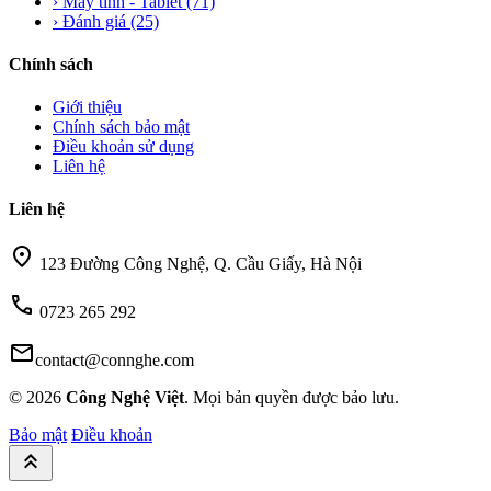
›
Máy tính - Tablet
(71)
›
Đánh giá
(25)
Chính sách
Giới thiệu
Chính sách bảo mật
Điều khoản sử dụng
Liên hệ
Liên hệ
location_on
123 Đường Công Nghệ, Q. Cầu Giấy, Hà Nội
call
0723 265 292
mail
contact@connghe.com
© 2026
Công Nghệ Việt
. Mọi bản quyền được bảo lưu.
Bảo mật
Điều khoản
keyboard_double_arrow_up