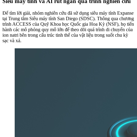
Siêu máy tính và AI rút ngắn quá trình nghiên cứu
Để tìm lời giải, nhóm nghiên cứu đã sử dụng siêu máy tính Expanse
tại Trung tâm Siêu máy tính San Diego (SDSC). Thông qua chương
trình ACCESS của Quỹ Khoa học Quốc gia Hoa Kỳ (NSF), họ tiến
hành các mô phỏng quy mô lớn để theo dõi quá trình di chuyển của
ion natri bên trong cấu trúc tinh thể của vật liệu trong suốt chu kỳ
sạc và xả.