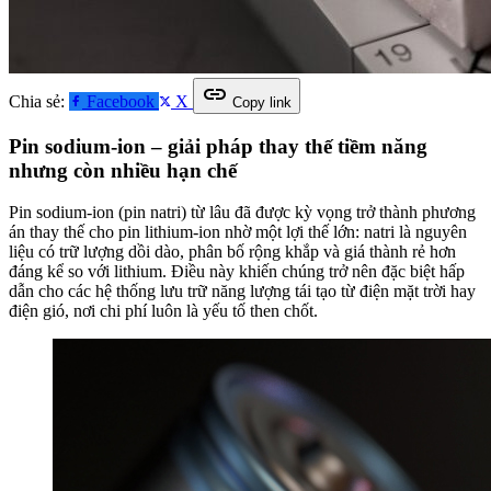
link
Chia sẻ:
Facebook
X
Copy link
Pin sodium-ion – giải pháp thay thế tiềm năng
nhưng còn nhiều hạn chế
Pin sodium-ion (pin natri) từ lâu đã được kỳ vọng trở thành phương
án thay thế cho pin lithium-ion nhờ một lợi thế lớn: natri là nguyên
liệu có trữ lượng dồi dào, phân bố rộng khắp và giá thành rẻ hơn
đáng kể so với lithium. Điều này khiến chúng trở nên đặc biệt hấp
dẫn cho các hệ thống lưu trữ năng lượng tái tạo từ điện mặt trời hay
điện gió, nơi chi phí luôn là yếu tố then chốt.