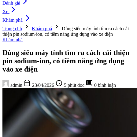
arrow_forward_ios
Đánh giá
arrow_forward_ios
Xe
arrow_forward_ios
Khám phá
chevron_right
chevron_right
Trang chủ
Khám phá
Dùng siêu máy tính tìm ra cách cải
thiện pin sodium-ion, có tiềm năng ứng dụng vào xe điện
Khám phá
Dùng siêu máy tính tìm ra cách cải thiện
pin sodium-ion, có tiềm năng ứng dụng
vào xe điện
calendar_today
schedule
comment
admin
23/04/2026
5 phút đọc
0 bình luận