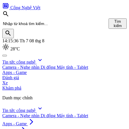
developer_board
Công Nghệ Việt
search
Tìm
kiếm
search
14:15:37
Th 7 08 thg 8
light_mode
28°C
search
expand_more
Tin tức công nghệ
Camera - Nghe nhìn
Di động
Máy tính - Tablet
Tìm
Apps - Game
kiếm
Đánh giá
Xe
Khám phá
Danh mục chính
expand_more
Tin tức công nghệ
Camera - Nghe nhìn
Di động
Máy tính - Tablet
arrow_forward_ios
Apps - Game