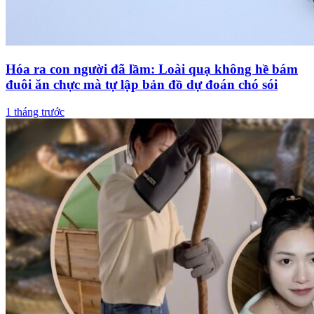
Hóa ra con người đã lầm: Loài quạ không hề bám
đuôi ăn chực mà tự lập bản đồ dự đoán chó sói
1 tháng trước