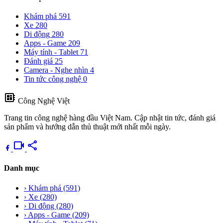
Khám phá
591
Xe
280
Di động
280
Apps - Game
209
Máy tính - Tablet
71
Đánh giá
25
Camera - Nghe nhìn
4
Tin tức công nghệ
0
developer_board
Công Nghệ Việt
Trang tin công nghệ hàng đầu Việt Nam. Cập nhật tin tức, đánh giá
sản phẩm và hướng dẫn thủ thuật mới nhất mỗi ngày.
videocam
share
Danh mục
›
Khám phá
(591)
›
Xe
(280)
›
Di động
(280)
›
Apps - Game
(209)