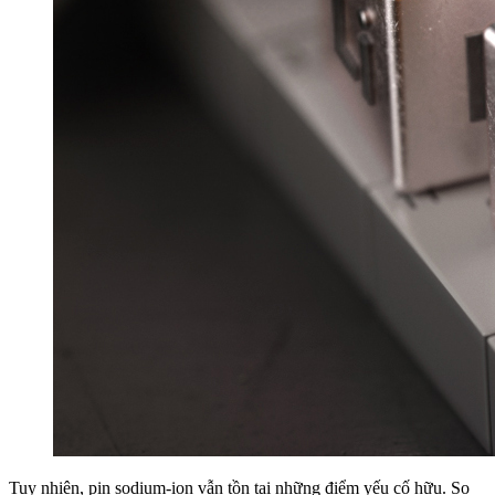
Tuy nhiên, pin sodium-ion vẫn tồn tại những điểm yếu cố hữu. So