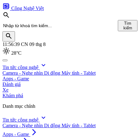
developer_board
Công Nghệ Việt
search
Tìm
kiếm
search
11:56:41
CN 09 thg 8
light_mode
28°C
search
expand_more
Tin tức công nghệ
Camera - Nghe nhìn
Di động
Máy tính - Tablet
Tìm
Apps - Game
kiếm
Đánh giá
Xe
Khám phá
Danh mục chính
expand_more
Tin tức công nghệ
Camera - Nghe nhìn
Di động
Máy tính - Tablet
arrow_forward_ios
Apps - Game