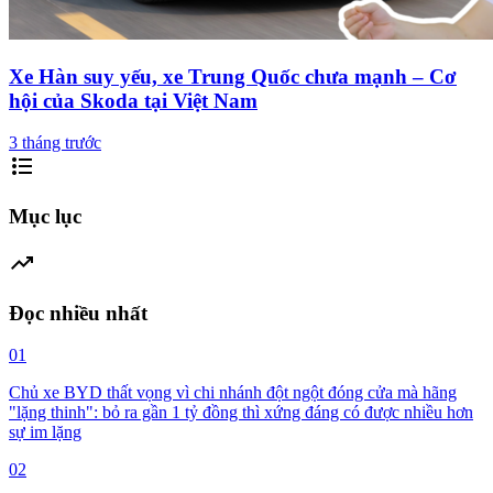
Xe Hàn suy yếu, xe Trung Quốc chưa mạnh – Cơ
hội của Skoda tại Việt Nam
3 tháng trước
format_list_bulleted
Mục lục
trending_up
Đọc nhiều nhất
01
Chủ xe BYD thất vọng vì chi nhánh đột ngột đóng cửa mà hãng
"lặng thinh": bỏ ra gần 1 tỷ đồng thì xứng đáng có được nhiều hơn
sự im lặng
02