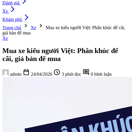
arrow_forward_ios
Đánh giá
arrow_forward_ios
Xe
arrow_forward_ios
Khám phá
chevron_right
chevron_right
Trang chủ
Xe
Mua xe kiểu người Việt: Phân khúc để cãi,
giá bán để mua
Xe
Mua xe kiểu người Việt: Phân khúc để
cãi, giá bán để mua
calendar_today
schedule
comment
admin
24/04/2026
3 phút đọc
0 bình luận