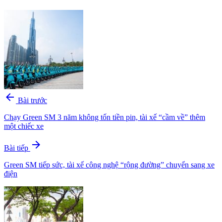
arrow_back
Bài trước
Chạy Green SM 3 năm không tốn tiền pin, tài xế “cầm về” thêm
một chiếc xe
arrow_forward
Bài tiếp
Green SM tiếp sức, tài xế công nghệ “rộng đường” chuyển sang xe
điện