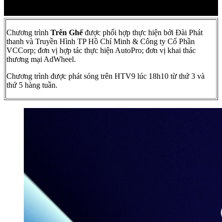
Chương trình
Trên Ghế
được phối hợp thực hiện bởi Đài Phát
thanh và Truyền Hình TP Hồ Chí Minh & Công ty Cổ Phần
VCCorp; đơn vị hợp tác thực hiện AutoPro; đơn vị khai thác
thương mại AdWheel.
Chương trình được phát sóng trên HTV9 lúc 18h10 từ thứ 3 và
thứ 5 hàng tuần.