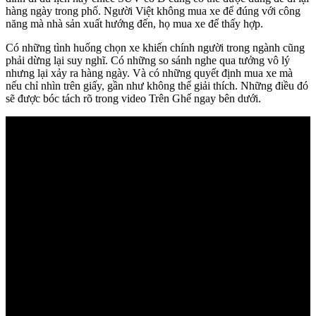
hàng ngày trong phố. Người Việt không mua xe để đúng với công
năng mà nhà sản xuất hướng đến, họ mua xe để thấy hợp.
Có những tình huống chọn xe khiến chính người trong ngành cũng
phải dừng lại suy nghĩ. Có những so sánh nghe qua tưởng vô lý
nhưng lại xảy ra hàng ngày. Và có những quyết định mua xe mà
nếu chỉ nhìn trên giấy, gần như không thể giải thích. Những điều đó
sẽ được bóc tách rõ trong video Trên Ghế ngay bên dưới.