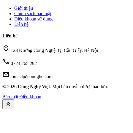
Giới thiệu
Chính sách bảo mật
Điều khoản sử dụng
Liên hệ
Liên hệ
location_on
123 Đường Công Nghệ, Q. Cầu Giấy, Hà Nội
call
0723 265 292
mail
contact@connghe.com
© 2026
Công Nghệ Việt
. Mọi bản quyền được bảo lưu.
Bảo mật
Điều khoản
keyboard_double_arrow_up