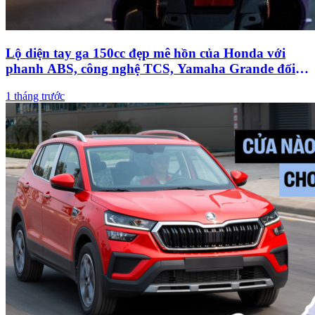
Lộ diện tay ga 150cc đẹp mê hồn của Honda với
phanh ABS, công nghệ TCS, Yamaha Grande đối
diện nguy cơ thất sủng
1 tháng trước