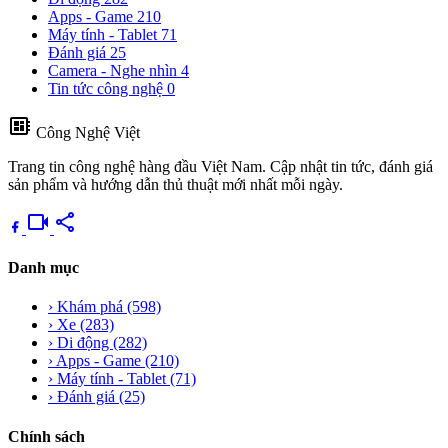
Apps - Game
210
Máy tính - Tablet
71
Đánh giá
25
Camera - Nghe nhìn
4
Tin tức công nghệ
0
developer_board
Công Nghệ Việt
Trang tin công nghệ hàng đầu Việt Nam. Cập nhật tin tức, đánh giá
sản phẩm và hướng dẫn thủ thuật mới nhất mỗi ngày.
videocam
share
Danh mục
›
Khám phá
(598)
›
Xe
(283)
›
Di động
(282)
›
Apps - Game
(210)
›
Máy tính - Tablet
(71)
›
Đánh giá
(25)
Chính sách