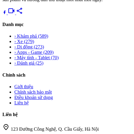
videocam
share
Danh mục
›
Khám phá
(589)
›
Xe
(279)
›
Di động
(273)
›
Apps - Game
(209)
›
Máy tính - Tablet
(70)
›
Đánh giá
(25)
Chính sách
Giới thiệu
Chính sách bảo mật
Điều khoản sử dụng
Liên hệ
Liên hệ
location_on
123 Đường Công Nghệ, Q. Cầu Giấy, Hà Nội