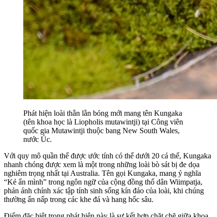
Phát hiện loài thằn lằn bóng mới mang tên Kungaka
(tên khoa học là Liopholis mutawintji) tại Công viên
quốc gia Mutawintji thuộc bang New South Wales,
nước Úc.
Với quy mô quần thể được ước tính có thể dưới 20 cá thể, Kungaka
nhanh chóng được xem là một trong những loài bò sát bị đe dọa
nghiêm trọng nhất tại Australia. Tên gọi Kungaka, mang ý nghĩa
“Kẻ ẩn mình” trong ngôn ngữ của cộng đồng thổ dân Wiimpatja,
phản ánh chính xác tập tính sinh sống kín đáo của loài, khi chúng
thường ẩn nấp trong các khe đá và hang hốc sâu.
Điểm đặc biệt trong phát hiện này là sự kết hợp chặt chẽ giữa khoa