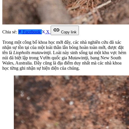
link
Chia sẻ:
Facebook
X
Copy link
Trong một công bố khoa học mới đây, các nhà nghiên cứu đã xác
nhận sự tồn tại của một loài thằn lằn bóng hoàn toàn mới, được đặt
tên là
Liopholis mutawintji
. Loài này sinh sống tại một khu vực hẻm
núi đá biệt lập trong Vườn quốc gia Mutawintji, bang New South
Wales, Australia. Đây cũng là địa điểm duy nhất mà các nhà khoa
học từng ghi nhận sự hiện diện của chúng.