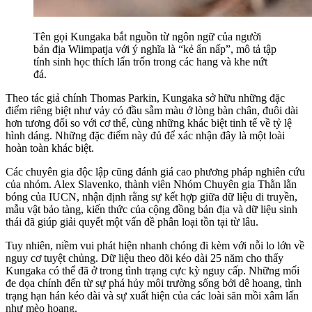
Tên gọi Kungaka bắt nguồn từ ngôn ngữ của người
bản địa Wiimpatja với ý nghĩa là “kẻ ẩn nấp”, mô tả tập
tính sinh học thích lẩn trốn trong các hang và khe nứt
đá.
Theo tác giả chính Thomas Parkin, Kungaka sở hữu những đặc
điểm riêng biệt như vảy có đầu sẫm màu ở lòng bàn chân, đuôi dài
hơn tương đối so với cơ thể, cùng những khác biệt tinh tế về tỷ lệ
hình dáng. Những đặc điểm này đủ để xác nhận đây là một loài
hoàn toàn khác biệt.
Các chuyên gia độc lập cũng đánh giá cao phương pháp nghiên cứu
của nhóm. Alex Slavenko, thành viên Nhóm Chuyên gia Thằn lằn
bóng của IUCN, nhận định rằng sự kết hợp giữa dữ liệu di truyền,
mẫu vật bảo tàng, kiến thức của cộng đồng bản địa và dữ liệu sinh
thái đã giúp giải quyết một vấn đề phân loại tồn tại từ lâu.
Tuy nhiên, niềm vui phát hiện nhanh chóng đi kèm với nỗi lo lớn về
nguy cơ tuyệt chủng. Dữ liệu theo dõi kéo dài 25 năm cho thấy
Kungaka có thể đã ở trong tình trạng cực kỳ nguy cấp. Những mối
đe dọa chính đến từ sự phá hủy môi trường sống bởi dê hoang, tình
trạng hạn hán kéo dài và sự xuất hiện của các loài săn mồi xâm lấn
như mèo hoang.