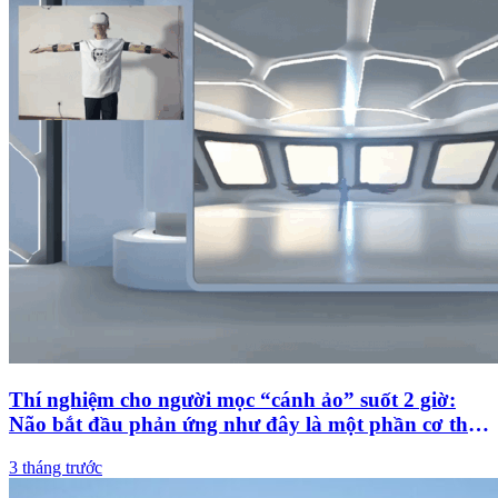
Thí nghiệm cho người mọc “cánh ảo” suốt 2 giờ:
Não bắt đầu phản ứng như đây là một phần cơ thể
thật
3 tháng trước