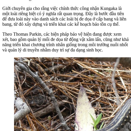
Giới chuyên gia cho rằng việc chính thức công nhận Kungaka là
một loài riêng biệt có ý nghĩa rất quan trọng. Đây là bước đầu tiên
để đưa loài này vào danh sách các loài bị đe dọa ở cấp bang và liên
bang, từ đó xây dựng và triển khai các kế hoạch bảo tồn cụ thể.
Theo Thomas Parkin, các biện pháp bảo vệ hiện đang được xem
xét, bao gồm quản lý mối đe dọa từ động vật xâm lấn, cũng như khả
năng triển khai chương trình nhân giống trong môi trường nuôi nhốt
và quản lý di truyền nhằm duy trì sự đa dạng sinh học.