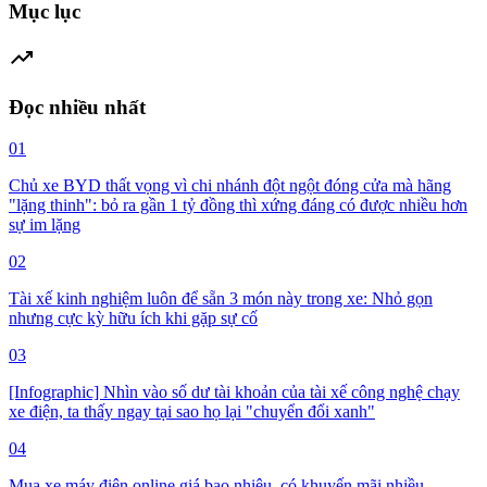
Mục lục
trending_up
Đọc nhiều nhất
01
Chủ xe BYD thất vọng vì chi nhánh đột ngột đóng cửa mà hãng
"lặng thinh": bỏ ra gần 1 tỷ đồng thì xứng đáng có được nhiều hơn
sự im lặng
02
Tài xế kinh nghiệm luôn để sẵn 3 món này trong xe: Nhỏ gọn
nhưng cực kỳ hữu ích khi gặp sự cố
03
[Infographic] Nhìn vào số dư tài khoản của tài xế công nghệ chạy
xe điện, ta thấy ngay tại sao họ lại "chuyển đổi xanh"
04
Mua xe máy điện online giá bao nhiêu, có khuyến mãi nhiều