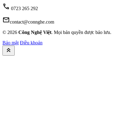
call
0723 265 292
mail
contact@connghe.com
© 2026
Công Nghệ Việt
. Mọi bản quyền được bảo lưu.
Bảo mật
Điều khoản
keyboard_double_arrow_up