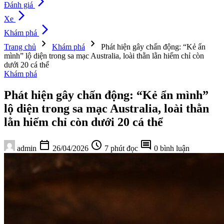
arrow_forward_ios
Đánh giá
arrow_forward_ios
Xe
arrow_forward_ios
Khám phá
chevron_right
chevron_right
Trang chủ
Khám phá
Phát hiện gây chấn động: “Kẻ ẩn
mình” lộ diện trong sa mạc Australia, loài thằn lằn hiếm chỉ còn
dưới 20 cá thể
Khám phá
Phát hiện gây chấn động: “Kẻ ẩn mình”
lộ diện trong sa mạc Australia, loài thằn
lằn hiếm chỉ còn dưới 20 cá thể
calendar_today
schedule
comment
admin
26/04/2026
7 phút đọc
0 bình luận