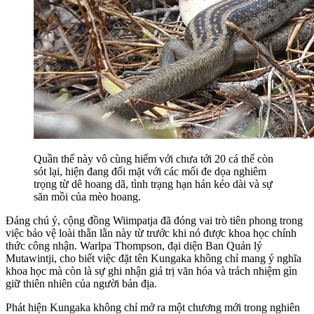
Quần thể này vô cùng hiếm với chưa tới 20 cá thể còn
sót lại, hiện đang đối mặt với các mối đe dọa nghiêm
trọng từ dê hoang dã, tình trạng hạn hán kéo dài và sự
săn mồi của mèo hoang.
Đáng chú ý, cộng đồng Wiimpatja đã đóng vai trò tiên phong trong
việc bảo vệ loài thằn lằn này từ trước khi nó được khoa học chính
thức công nhận. Warlpa Thompson, đại diện Ban Quản lý
Mutawintji, cho biết việc đặt tên Kungaka không chỉ mang ý nghĩa
khoa học mà còn là sự ghi nhận giá trị văn hóa và trách nhiệm gìn
giữ thiên nhiên của người bản địa.
Phát hiện Kungaka không chỉ mở ra một chương mới trong nghiên