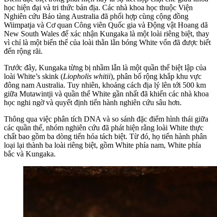
học hiện đại và tri thức bản địa. Các nhà khoa học thuộc Viện
Nghiên cứu Bảo tàng Australia đã phối hợp cùng cộng đồng
Wiimpatja và Cơ quan Công viên Quốc gia và Động vật Hoang dã
New South Wales để xác nhận Kungaka là một loài riêng biệt, thay
vì chỉ là một biến thể của loài thằn lằn bóng White vốn đã được biết
đến rộng rãi.
Trước đây, Kungaka từng bị nhầm lẫn là một quần thể biệt lập của
loài White’s skink (
Liopholis whitii
), phân bố rộng khắp khu vực
đông nam Australia. Tuy nhiên, khoảng cách địa lý lên tới 500 km
giữa Mutawintji và quần thể White gần nhất đã khiến các nhà khoa
học nghi ngờ và quyết định tiến hành nghiên cứu sâu hơn.
Thông qua việc phân tích DNA và so sánh đặc điểm hình thái giữa
các quần thể, nhóm nghiên cứu đã phát hiện rằng loài White thực
chất bao gồm ba dòng tiến hóa tách biệt. Từ đó, họ tiến hành phân
loại lại thành ba loài riêng biệt, gồm White phía nam, White phía
bắc và Kungaka.