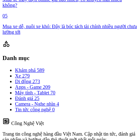
không?
05
Mua xe dễ, nuôi xe khó: Đây là bóc tách tài chính nhiều người chưa
lường tới
category
Danh mục
Khám phá
589
Xe
279
Di động
273
Apps - Game
209
Máy tính - Tablet
70
Đánh giá
25
Camera - Nghe nhìn
4
Tin tức công nghệ
0
developer_board
Công Nghệ Việt
Trang tin công nghệ hàng đầu Việt Nam. Cập nhật tin tức, đánh giá
sản phẩm và hướng dẫn thủ thuật mới nhất mỗi ngày.