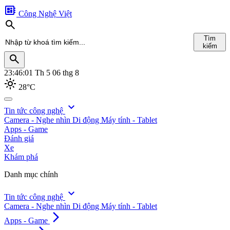
developer_board
Công Nghệ Việt
search
Tìm
kiếm
search
23:46:03
Th 5 06 thg 8
light_mode
28°C
search
expand_more
Tin tức công nghệ
Camera - Nghe nhìn
Di động
Máy tính - Tablet
Tìm
Apps - Game
kiếm
Đánh giá
Xe
Khám phá
Danh mục chính
expand_more
Tin tức công nghệ
Camera - Nghe nhìn
Di động
Máy tính - Tablet
arrow_forward_ios
Apps - Game