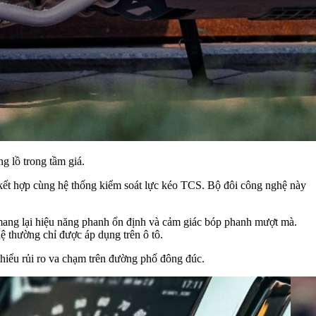
g lồ trong tầm giá.
 kết hợp cùng hệ thống kiểm soát lực kéo TCS. Bộ đôi công nghệ này
mang lại hiệu năng phanh ổn định và cảm giác bóp phanh mượt mà.
ệ thường chỉ được áp dụng trên ô tô.
thiểu rủi ro va chạm trên đường phố đông đúc.