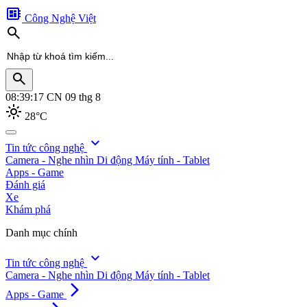
developer_board
Công Nghệ Việt
search
search
08:39:20
CN 09 thg 8
light_mode
28°C
search
expand_more
Tin tức công nghệ
Camera - Nghe nhìn
Di động
Máy tính - Tablet
Apps - Game
Đánh giá
Xe
Khám phá
Danh mục chính
expand_more
Tin tức công nghệ
Camera - Nghe nhìn
Di động
Máy tính - Tablet
arrow_forward_ios
Apps - Game