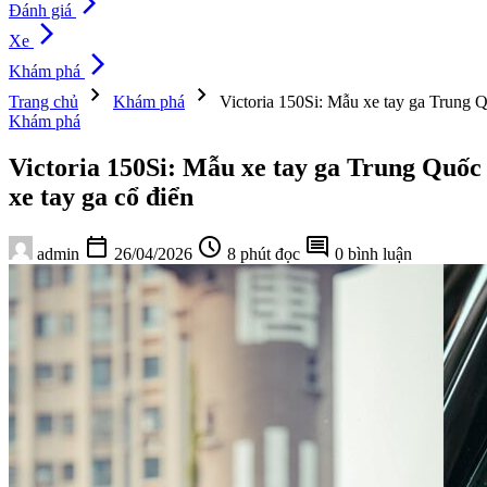
arrow_forward_ios
Đánh giá
arrow_forward_ios
Xe
arrow_forward_ios
Khám phá
chevron_right
chevron_right
Trang chủ
Khám phá
Victoria 150Si: Mẫu xe tay ga Trung Q
Khám phá
Victoria 150Si: Mẫu xe tay ga Trung Quốc
xe tay ga cổ điển
calendar_today
schedule
comment
admin
26/04/2026
8 phút đọc
0 bình luận