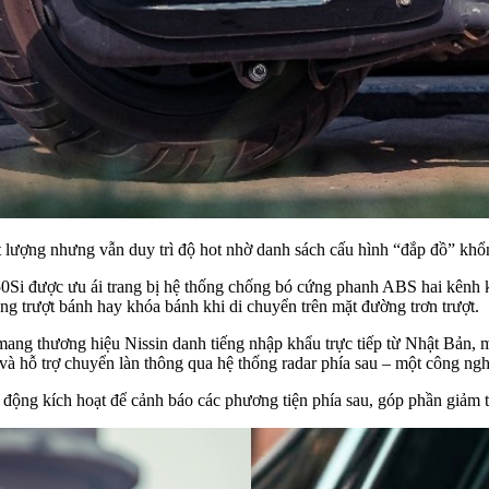
ất lượng nhưng vẫn duy trì độ hot nhờ danh sách cấu hình “đắp đồ” khổn
150Si được ưu ái trang bị hệ thống chống bó cứng phanh ABS hai kênh
rạng trượt bánh hay khóa bánh khi di chuyển trên mặt đường trơn trượt.
ang thương hiệu Nissin danh tiếng nhập khẩu trực tiếp từ Nhật Bản, 
à hỗ trợ chuyển làn thông qua hệ thống radar phía sau – một công ngh
 động kích hoạt để cảnh báo các phương tiện phía sau, góp phần giảm 