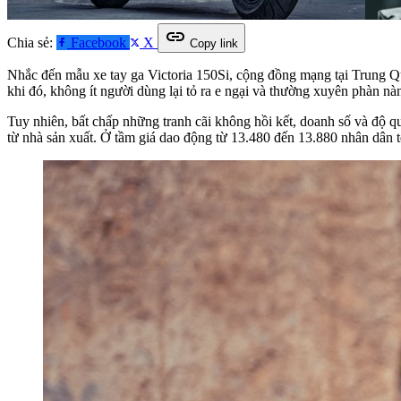
link
Chia sẻ:
Facebook
X
Copy link
Nhắc đến mẫu xe tay ga Victoria 150Si, cộng đồng mạng tại Trung Quốc
khi đó, không ít người dùng lại tỏ ra e ngại và thường xuyên phàn nàn
Tuy nhiên, bất chấp những tranh cãi không hồi kết, doanh số và độ q
từ nhà sản xuất. Ở tầm giá dao động từ 13.480 đến 13.880 nhân dân t