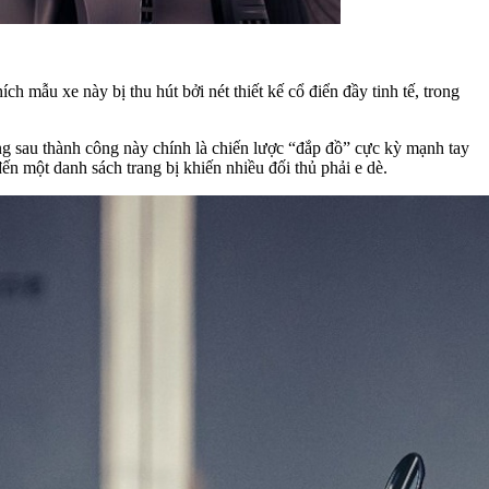
 mẫu xe này bị thu hút bởi nét thiết kế cổ điển đầy tinh tế, trong
ng sau thành công này chính là chiến lược “đắp đồ” cực kỳ mạnh tay
n một danh sách trang bị khiến nhiều đối thủ phải e dè.