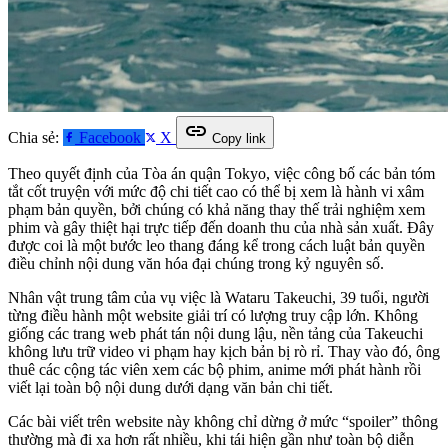
link
Chia sẻ:
Facebook
X
Copy link
Theo quyết định của Tòa án quận Tokyo, việc công bố các bản tóm
tắt cốt truyện với mức độ chi tiết cao có thể bị xem là hành vi xâm
phạm bản quyền, bởi chúng có khả năng thay thế trải nghiệm xem
phim và gây thiệt hại trực tiếp đến doanh thu của nhà sản xuất. Đây
được coi là một bước leo thang đáng kể trong cách luật bản quyền
điều chỉnh nội dung văn hóa đại chúng trong kỷ nguyên số.
Nhân vật trung tâm của vụ việc là Wataru Takeuchi, 39 tuổi, người
từng điều hành một website giải trí có lượng truy cập lớn. Không
giống các trang web phát tán nội dung lậu, nền tảng của Takeuchi
không lưu trữ video vi phạm hay kịch bản bị rò rỉ. Thay vào đó, ông
thuê các cộng tác viên xem các bộ phim, anime mới phát hành rồi
viết lại toàn bộ nội dung dưới dạng văn bản chi tiết.
Các bài viết trên website này không chỉ dừng ở mức “spoiler” thông
thường mà đi xa hơn rất nhiều, khi tái hiện gần như toàn bộ diễn