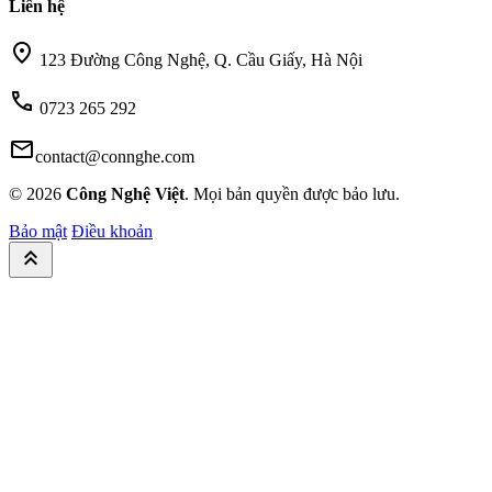
Liên hệ
location_on
123 Đường Công Nghệ, Q. Cầu Giấy, Hà Nội
call
0723 265 292
mail
contact@connghe.com
© 2026
Công Nghệ Việt
. Mọi bản quyền được bảo lưu.
Bảo mật
Điều khoản
keyboard_double_arrow_up