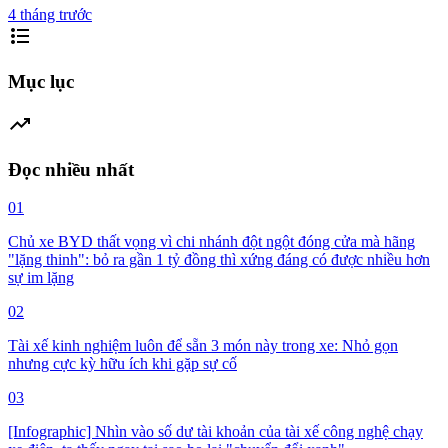
4 tháng trước
format_list_bulleted
Mục lục
trending_up
Đọc nhiều nhất
01
Chủ xe BYD thất vọng vì chi nhánh đột ngột đóng cửa mà hãng
"lặng thinh": bỏ ra gần 1 tỷ đồng thì xứng đáng có được nhiều hơn
sự im lặng
02
Tài xế kinh nghiệm luôn để sẵn 3 món này trong xe: Nhỏ gọn
nhưng cực kỳ hữu ích khi gặp sự cố
03
[Infographic] Nhìn vào số dư tài khoản của tài xế công nghệ chạy