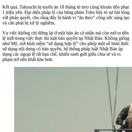
Kết quả, Takeuchi bị tuyên án 18 tháng tù treo cùng khoản tiền phạt
1 triệu yên. Đại diện pháp lý của hãng phim Toho bày tỏ sự hài lòng
với phán quyết, cho rằng đây là hành vi “ăn theo” công sức sáng tạo
và cần phải bị xử lý nghiêm.
Vụ việc không chỉ dừng lại ở một bản án cá nhân mà còn mở ra tiền
lệ mới trong việc thực thi luật bản quyền tại Nhật Bản. Không giống
như Mỹ, nơi khái niệm “sử dụng hợp lý” cho phép một số hình thức
sử dụng nội dung có bản quyền, hệ thống pháp luật Nhật Bản áp
dụng các ngoại lệ rất hạn chế, khiến ranh giới giữa chia sẻ và vi
phạm trở nên khắt khe hơn.