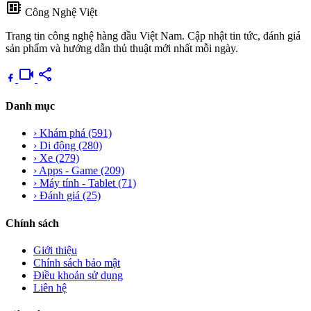
developer_board
Công Nghệ Việt
Trang tin công nghệ hàng đầu Việt Nam. Cập nhật tin tức, đánh giá
sản phẩm và hướng dẫn thủ thuật mới nhất mỗi ngày.
videocam
share
Danh mục
›
Khám phá
(591)
›
Di động
(280)
›
Xe
(279)
›
Apps - Game
(209)
›
Máy tính - Tablet
(71)
›
Đánh giá
(25)
Chính sách
Giới thiệu
Chính sách bảo mật
Điều khoản sử dụng
Liên hệ