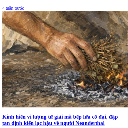
4 tuần trước
Kính hiển vi lượng tử giải mã bếp lửa cổ đại, đập
tan định kiến lạc hậu về người Neanderthal