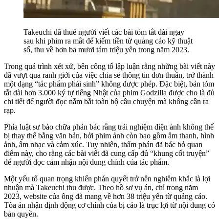
Takeuchi đã thuê người viết các bài tóm tắt dài ngay
sau khi phim ra mắt để kiếm tiền từ quảng cáo kỹ thuật
số, thu về hơn ba mươi tám triệu yên trong năm 2023.
Trong quá trình xét xử, bên công tố lập luận rằng những bài viết này
đã vượt qua ranh giới của việc chia sẻ thông tin đơn thuần, trở thành
một dạng “tác phẩm phái sinh” không được phép. Đặc biệt, bản tóm
tắt dài hơn 3.000 ký tự tiếng Nhật của phim Godzilla được cho là đủ
chi tiết để người đọc nắm bắt toàn bộ câu chuyện mà không cần ra
rạp.
Phía luật sư bào chữa phản bác rằng trải nghiệm điện ảnh không thể
bị thay thế bằng văn bản, bởi phim ảnh còn bao gồm âm thanh, hình
ảnh, âm nhạc và cảm xúc. Tuy nhiên, thẩm phán đã bác bỏ quan
điểm này, cho rằng các bài viết đã cung cấp đủ “khung cốt truyện”
để người đọc cảm nhận nội dung chính của tác phẩm.
Một yếu tố quan trọng khiến phán quyết trở nên nghiêm khắc là lợi
nhuận mà Takeuchi thu được. Theo hồ sơ vụ án, chỉ trong năm
2023, website của ông đã mang về hơn 38 triệu yên từ quảng cáo.
Tòa án nhận định động cơ chính của bị cáo là trục lợi từ nội dung có
bản quyền.