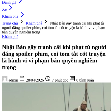
arrow_forward_ios
Đánh giá
arrow_forward_ios
Xe
arrow_forward_ios
Khám phá
chevron_right
chevron_right
Trang chủ
Khám phá
Nhật Bản gây tranh cãi khi phạt tù
người đăng spoiler phim, coi tóm tắt cốt truyện là hành vi vi phạm
bản quyền nghiêm trọng
Khám phá
Nhật Bản gây tranh cãi khi phạt tù người
đăng spoiler phim, coi tóm tắt cốt truyện
là hành vi vi phạm bản quyền nghiêm
trọng
calendar_today
schedule
comment
admin
28/04/2026
7 phút đọc
0 bình luận