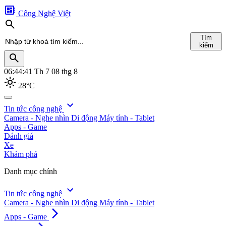
developer_board
Công Nghệ Việt
search
Tìm
kiếm
search
06:44:42
Th 7 08 thg 8
light_mode
28°C
search
expand_more
Tin tức công nghệ
Camera - Nghe nhìn
Di động
Máy tính - Tablet
Tìm
Apps - Game
kiếm
Đánh giá
Xe
Khám phá
Danh mục chính
expand_more
Tin tức công nghệ
Camera - Nghe nhìn
Di động
Máy tính - Tablet
arrow_forward_ios
Apps - Game