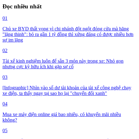
Đọc nhiều nhất
01
Chủ xe BYD thất vọng vì chi nhánh đột ngột đóng cửa mà hãng
"lặng thinh": bỏ ra gần 1 tỷ đồng thì xứng đáng có được nhiều hơn
sự im lặng
02
Tài xế kinh nghiệm luôn để sẵn 3 món này trong xe: Nhỏ gọn
nhưng cực kỳ hữu ích khi gặp sự cố
03
[Infographic] Nhìn vào số dư tài khoản của tài xế công nghệ chạy
xe điện, ta thấy ngay tại sao họ lại "chuyển đổi xanh"
04
Mua xe máy điện online giá bao nhiêu, có khuyến mãi nhiều
không?
05