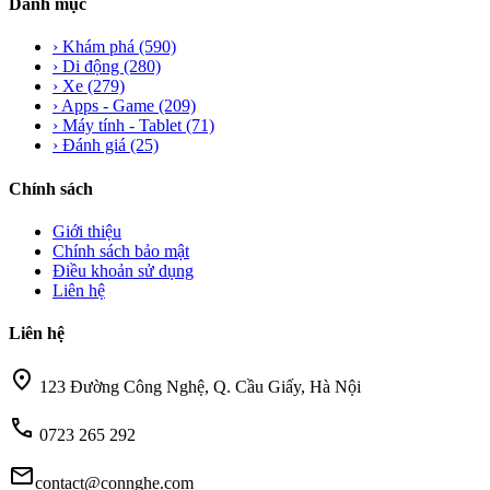
Danh mục
›
Khám phá
(590)
›
Di động
(280)
›
Xe
(279)
›
Apps - Game
(209)
›
Máy tính - Tablet
(71)
›
Đánh giá
(25)
Chính sách
Giới thiệu
Chính sách bảo mật
Điều khoản sử dụng
Liên hệ
Liên hệ
location_on
123 Đường Công Nghệ, Q. Cầu Giấy, Hà Nội
call
0723 265 292
mail
contact@connghe.com