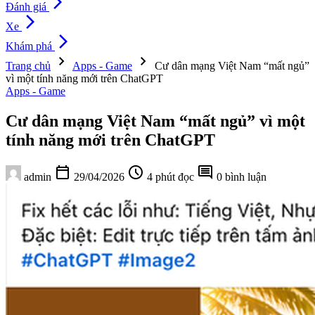
arrow_forward_ios
Đánh giá
arrow_forward_ios
Xe
arrow_forward_ios
Khám phá
chevron_right
chevron_right
Trang chủ
Apps - Game
Cư dân mạng Việt Nam “mất ngủ”
vì một tính năng mới trên ChatGPT
Apps - Game
Cư dân mạng Việt Nam “mất ngủ” vì một
tính năng mới trên ChatGPT
calendar_today
schedule
comment
admin
29/04/2026
4 phút đọc
0 bình luận