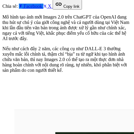
link
Chia sẻ:
Facebook
X
Copy link
Mô hình tạo ảnh mới Images 2.0 trên ChatGPT của OpenAI đang
thu hút sự chú ý của giới công nghệ và cả người dùng tại Việt Nam
khi lần đầu tiên văn bản trong ảnh được xử lý gần như chính xác,
ngay cả với tiếng Việt, khắc phục điểm yếu cố hữu của các thế hệ
AI trước đây.
Nếu như cách đây 2 năm, các công cụ như DALL-E 3 thường
xuyên mắc lỗi chính tả, thậm chí “bịa” ra từ ngữ khi tạo hình ảnh
chứa văn bản, thì nay Images 2.0 có thể tạo ra một thực đơn nhà
hàng hoàn chỉnh với nội dung rõ ràng, tự nhiên, khó phân biệt với
sản phẩm do con người thiết kế.