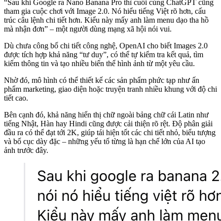
“Sau khi Google ra Nano Banana Pro thì cuối cùng ChatGPT cũng
tham gia cuộc chơi với Image 2.0. Nó hiểu tiếng Việt rõ hơn, cấu
trúc câu lệnh chi tiết hơn. Kiểu này mấy anh làm menu dạo tha hồ
mà nhận đơn” – một người dùng mạng xã hội nói vui.
Dù chưa công bố chi tiết công nghệ, OpenAI cho biết Images 2.0
được tích hợp khả năng “tư duy”, có thể tự kiểm tra kết quả, tìm
kiếm thông tin và tạo nhiều biến thể hình ảnh từ một yêu cầu.
Nhờ đó, mô hình có thể thiết kế các sản phẩm phức tạp như ấn
phẩm marketing, giao diện hoặc truyện tranh nhiều khung với độ chi
tiết cao.
Bên cạnh đó, khả năng hiển thị chữ ngoài bảng chữ cái Latin như
tiếng Nhật, Hàn hay Hindi cũng được cải thiện rõ rệt. Độ phân giải
đầu ra có thể đạt tới 2K, giúp tái hiện tốt các chi tiết nhỏ, biểu tượng
và bố cục dày đặc – những yếu tố từng là hạn chế lớn của AI tạo
ảnh trước đây.