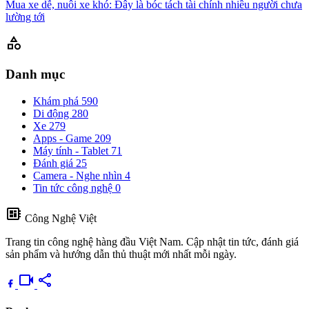
Mua xe dễ, nuôi xe khó: Đây là bóc tách tài chính nhiều người chưa
lường tới
category
Danh mục
Khám phá
590
Di động
280
Xe
279
Apps - Game
209
Máy tính - Tablet
71
Đánh giá
25
Camera - Nghe nhìn
4
Tin tức công nghệ
0
developer_board
Công Nghệ Việt
Trang tin công nghệ hàng đầu Việt Nam. Cập nhật tin tức, đánh giá
sản phẩm và hướng dẫn thủ thuật mới nhất mỗi ngày.
videocam
share