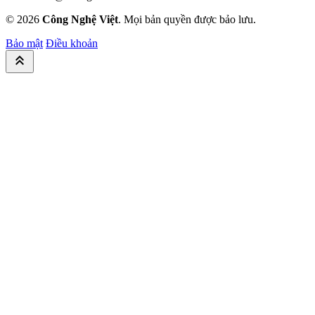
© 2026
Công Nghệ Việt
. Mọi bản quyền được bảo lưu.
Bảo mật
Điều khoản
keyboard_double_arrow_up