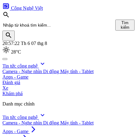
developer_board
Công Nghệ Việt
search
Tìm
kiếm
search
20:57:23
Th 6 07 thg 8
light_mode
28°C
search
expand_more
Tin tức công nghệ
Camera - Nghe nhìn
Di động
Máy tính - Tablet
Tìm
Apps - Game
kiếm
Đánh giá
Xe
Khám phá
Danh mục chính
expand_more
Tin tức công nghệ
Camera - Nghe nhìn
Di động
Máy tính - Tablet
arrow_forward_ios
Apps - Game