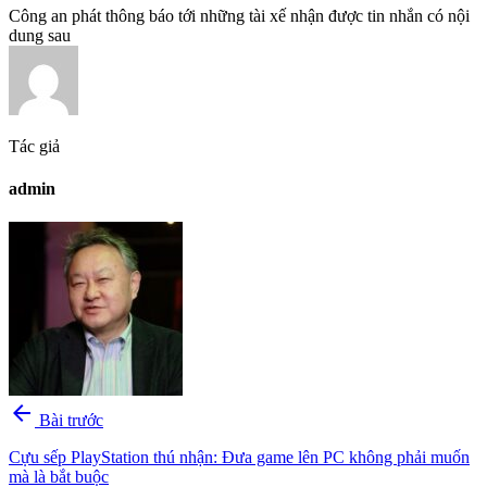
Công an phát thông báo tới những tài xế nhận được tin nhắn có nội
dung sau
Tác giả
admin
arrow_back
Bài trước
Cựu sếp PlayStation thú nhận: Đưa game lên PC không phải muốn
mà là bắt buộc