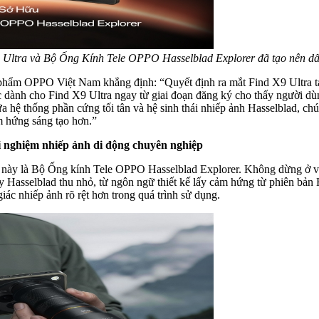
Ultra và Bộ Ống Kính Tele OPPO Hasselblad Explorer đã tạo nên dấu
hẩm OPPO Việt Nam khẳng định: “Quyết định ra mắt Find X9 Ultra tại
c dành cho Find X9 Ultra ngay từ giai đoạn đăng ký cho thấy người d
ữa hệ thống phần cứng tối tân và hệ sinh thái nhiếp ảnh Hasselblad, c
 hứng sáng tạo hơn.”
i nghiệm nhiếp ảnh di động chuyên nghiệp
ần này là Bộ Ống kính Tele OPPO Hasselblad Explorer. Không dừng ở v
áy Hasselblad thu nhỏ, từ ngôn ngữ thiết kế lấy cảm hứng từ phiên bản
iác nhiếp ảnh rõ rệt hơn trong quá trình sử dụng.