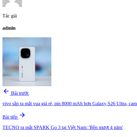
Tác giả
admin
arrow_back
Bài trước
vivo sắp ra mắt vua giá rẻ, pin 8000 mAh hơn Galaxy S26 Ultra, c
arrow_forward
Bài tiếp
TECNO ra mắt SPARK Go 3 tại Việt Nam: 'Bền mượt 4 năm'