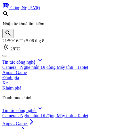
developer_board
Công Nghệ Việt
search
search
21:59:18
Th 5 06 thg 8
light_mode
28°C
search
expand_more
Tin tức công nghệ
Camera - Nghe nhìn
Di động
Máy tính - Tablet
Apps - Game
Đánh giá
Xe
Khám phá
Danh mục chính
expand_more
Tin tức công nghệ
Camera - Nghe nhìn
Di động
Máy tính - Tablet
arrow_forward_ios
Apps - Game