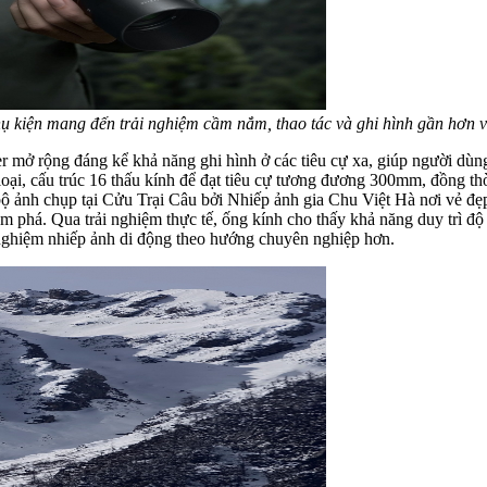
ụ kiện mang đến trải nghiệm cầm nắm, thao tác và ghi hình gần hơn vớ
 mở rộng đáng kể khả năng ghi hình ở các tiêu cự xa, giúp người dùng
 loại, cấu trúc 16 thấu kính để đạt tiêu cự tương đương 300mm, đồng th
 bộ ảnh chụp tại Cửu Trại Câu bởi Nhiếp ảnh gia Chu Việt Hà nơi vẻ đẹ
m phá. Qua trải nghiệm thực tế, ống kính cho thấy khả năng duy trì độ ch
 nghiệm nhiếp ảnh di động theo hướng chuyên nghiệp hơn.