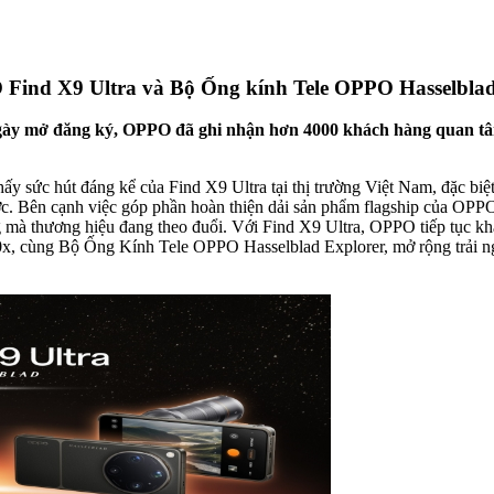
Find X9 Ultra và Bộ Ống kính Tele OPPO Hasselblad 
 ngày mở đăng ký, OPPO đã ghi nhận hơn 4000 khách hàng quan 
 thấy sức hút đáng kể của Find X9 Ultra tại thị trường Việt Nam, đặc bi
ớc. Bên cạnh việc góp phần hoàn thiện dải sản phẩm flagship của OPP
g mà thương hiệu đang theo đuổi. Với Find X9 Ultra, OPPO tiếp tục 
x, cùng Bộ Ống Kính Tele OPPO Hasselblad Explorer, mở rộng trải n