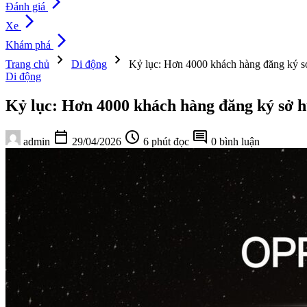
arrow_forward_ios
Đánh giá
arrow_forward_ios
Xe
arrow_forward_ios
Khám phá
chevron_right
chevron_right
Trang chủ
Di động
Kỷ lục: Hơn 4000 khách hàng đăng ký s
Di động
Kỷ lục: Hơn 4000 khách hàng đăng ký sở 
calendar_today
schedule
comment
admin
29/04/2026
6 phút đọc
0 bình luận