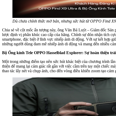
Dù chưa chính thức mở bán, nhưng sức hút từ OPPO Find X9 
Chia sẻ về cột mốc ấn tượng này, ông Văn Bá Luýt – Giám đốc Sản p
lược định vị phân khúc cao cấp của hãng. Chính sự đón nhận tích cự
smartphone, đặc biệt ở lĩnh vực nhiếp ảnh di động. Với sự kết hợp gi
những người dùng đam mê nhiếp ảnh di động và mang đến nhiều cảm
Bộ Ống kính Tele OPPO Hasselblad Explorer: Sự hoàn thiện trả
Một trong những điểm tạo nên sức hút khác biệt của chương trình l
thiện để mang lại cảm giác rất gần với việc cầm trên tay một chiếc m
thao tác lấy nét và chụp ảnh, cho đến vòng điều khiển zoom tạo cảm g