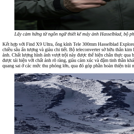
Lấy cảm hứng từ ngôn ngữ thiết kế máy ảnh Hasselblad, bộ ph
Kết hợp với Find X9 Ultra, ống kính Tele 300mm Hasselblad Explorer
chiều sâu ấn tượng và giàu chi tiết. Bộ teleconverter sở hữu thân kim
ảnh. Chất lượng hình ảnh vượt trội này được thể hiện chân thực qua
được tái hiện với chất ảnh rõ ràng, giàu cảm xúc và đậm tinh thần khá
quang sai ở các mức thu phóng lớn, qua đó góp phần hoàn thiện trải