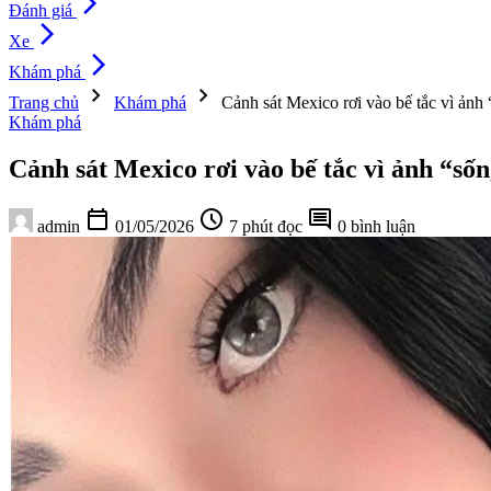
arrow_forward_ios
Đánh giá
arrow_forward_ios
Xe
arrow_forward_ios
Khám phá
chevron_right
chevron_right
Trang chủ
Khám phá
Cảnh sát Mexico rơi vào bế tắc vì ảnh 
Khám phá
Cảnh sát Mexico rơi vào bế tắc vì ảnh “sốn
calendar_today
schedule
comment
admin
01/05/2026
7 phút đọc
0 bình luận