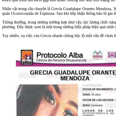
Nhân vật trong câu chuyện là Grecia Guadalupe Orantes Mendoza, 30 
quản Ocozocoautla de Espinosa. Sau khi tiếp nhận thông báo từ gia đ
Thông thường, trong những trường hợp như vậy, lực lượng chức năng s
phương. Đây được xem là một trong những biện pháp hiệu quả nhất để
Tuy nhiên, vụ việc của Grecia nhanh chóng bộc lộ một vấn đề chưa từ