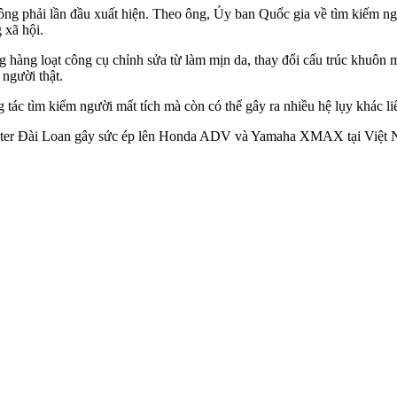
hông phải lần đầu xuất hiện. Theo ông, Ủy ban Quốc gia về tìm kiếm ng
 xã hội.
àng loạt công cụ chỉnh sửa từ làm mịn da, thay đổi cấu trúc khuôn mặt
người thật.
ác tìm kiếm người mất tích mà còn có thể gây ra nhiều hệ lụy khác liê
ooter Đài Loan gây sức ép lên Honda ADV và Yamaha XMAX tại Việt