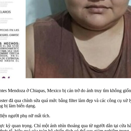
ntes Mendoza ở Chiapas, Mexico bị cản trở do ảnh truy tìm không giốn
ster đã qua chỉnh sửa quá mức bằng filter làm đẹp và các công cụ xử 
ng bị làm biến dạng.
iện người phụ nữ mất tích.
cực kỳ quan trọng. Chỉ một ánh nhìn thoáng qua từ người dân tại cửa h
ực tế, hiệu quả của toàn bộ chiến dịch có thể suy giảm nghiêm trọng.