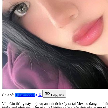
link
Chia sẻ:
Facebook
X
Copy link
Vào đầu tháng này, một vụ án mất tích xảy ra tại Mexico đang thu hú
khiến quá trình tìm kiếm gặp khó khăn: những bức ảnh trên mạng xã h