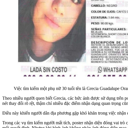
Việc tìm kiếm một phụ nữ 30 tuổi tên là Grecia Guadalupe Ora
Theo nhiều người quen biết Grecia, các bức ảnh được sử dụng trên po
nét thay đổi rõ rệt, thậm chí nhiều đặc điểm nhận dạng quan trọng cũ
Điều này khiến người dân địa phương gặp khó khăn trong việc nhận d
Trong các vụ tìm kiếm người mất tích, poster nhận diện đóng vai trò 
mối quyết định. Nhưng khi hình ảnh không phản ánh đúng diện mạo th