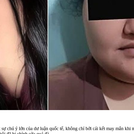
t sự chú ý lớn của dư luận quốc tế, không chỉ bởi cái kết may mắn khi
ội đã bị chỉnh sửa quá đà.