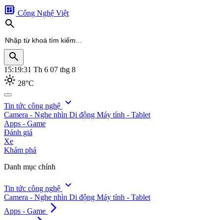
developer_board
Công Nghệ Việt
search
search
15:19:33
Th 6 07 thg 8
light_mode
28°C
search
expand_more
Tin tức công nghệ
Camera - Nghe nhìn
Di động
Máy tính - Tablet
Apps - Game
Đánh giá
Xe
Khám phá
Danh mục chính
expand_more
Tin tức công nghệ
Camera - Nghe nhìn
Di động
Máy tính - Tablet
arrow_forward_ios
Apps - Game