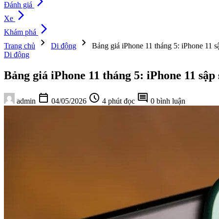
arrow_forward_ios
Đánh giá
arrow_forward_ios
Xe
arrow_forward_ios
Khám phá
chevron_right
chevron_right
Trang chủ
Di động
Bảng giá iPhone 11 tháng 5: iPhone 11 s
Di động
Bảng giá iPhone 11 tháng 5: iPhone 11 sập
calendar_today
schedule
comment
admin
04/05/2026
4 phút đọc
0 bình luận