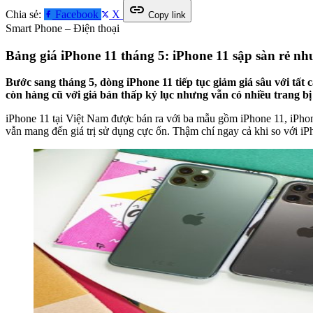
link
Chia sẻ:
Facebook
X
Copy link
Smart Phone – Điện thoại
Bảng giá iPhone 11 tháng 5: iPhone 11 sập sàn rẻ n
Bước sang tháng 5, dòng iPhone 11 tiếp tục giảm giá sâu với tất 
còn hàng cũ với giá bán thấp kỷ lục nhưng vẫn có nhiều trang bị
iPhone 11 tại Việt Nam được bán ra với ba mẫu gồm iPhone 11, iPh
vẫn mang đến giá trị sử dụng cực ổn. Thậm chí ngay cả khi so với iP