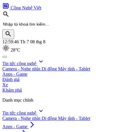
developer_board
Công Nghệ Việt
search
search
12:59:47
Th 7 08 thg 8
light_mode
28°C
search
expand_more
Tin tức công nghệ
Camera - Nghe nhìn
Di động
Máy tính - Tablet
Apps - Game
Đánh giá
Xe
Khám phá
Danh mục chính
expand_more
Tin tức công nghệ
Camera - Nghe nhìn
Di động
Máy tính - Tablet
arrow_forward_ios
Apps - Game