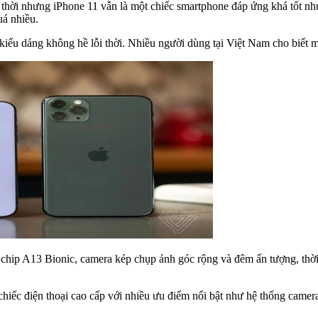
i thời nhưng iPhone 11 vẫn là một chiếc smartphone đáp ứng khá tốt n
á nhiều.
à kiểu dáng không hề lỗi thời. Nhiều người dùng tại Việt Nam cho bi
chip A13 Bionic, camera kép chụp ảnh góc rộng và đêm ấn tượng, thời
hiếc điện thoại cao cấp với nhiều ưu điểm nổi bật như hệ thống came