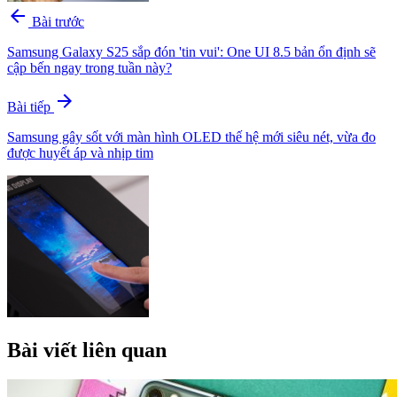
arrow_back
Bài trước
Samsung Galaxy S25 sắp đón 'tin vui': One UI 8.5 bản ổn định sẽ
cập bến ngay trong tuần này?
arrow_forward
Bài tiếp
Samsung gây sốt với màn hình OLED thế hệ mới siêu nét, vừa đo
được huyết áp và nhịp tim
Bài viết liên quan