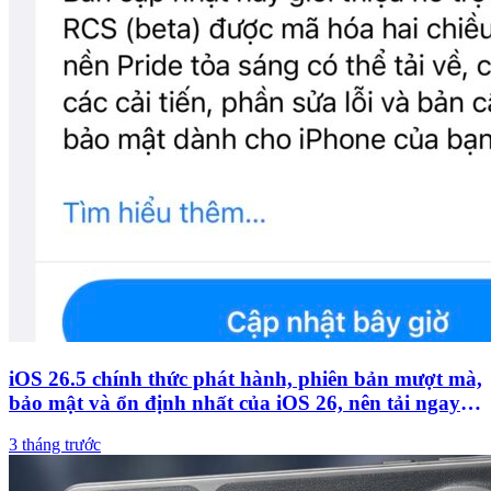
iOS 26.5 chính thức phát hành, phiên bản mượt mà,
bảo mật và ổn định nhất của iOS 26, nên tải ngay
và luôn!
3 tháng trước