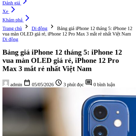
arrow_forward_ios
Đánh giá
arrow_forward_ios
Xe
arrow_forward_ios
Khám phá
chevron_right
chevron_right
Trang chủ
Di động
Bảng giá iPhone 12 tháng 5: iPhone 12
vua màn OLED giá rẻ, iPhone 12 Pro Max 3 mắt rẻ nhất Việt Nam
Di động
Bảng giá iPhone 12 tháng 5: iPhone 12
vua màn OLED giá rẻ, iPhone 12 Pro
Max 3 mắt rẻ nhất Việt Nam
calendar_today
schedule
comment
admin
05/05/2026
3 phút đọc
0 bình luận