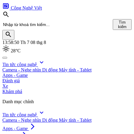
developer_board
Công Nghệ Việt
search
Tìm
kiếm
search
13:58:51
Th 7 08 thg 8
light_mode
28°C
search
expand_more
Tin tức công nghệ
Camera - Nghe nhìn
Di động
Máy tính - Tablet
Tìm
Apps - Game
kiếm
Đánh giá
Xe
Khám phá
Danh mục chính
expand_more
Tin tức công nghệ
Camera - Nghe nhìn
Di động
Máy tính - Tablet
arrow_forward_ios
Apps - Game