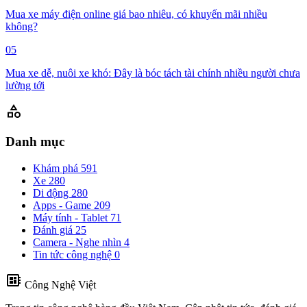
Mua xe máy điện online giá bao nhiêu, có khuyến mãi nhiều
không?
05
Mua xe dễ, nuôi xe khó: Đây là bóc tách tài chính nhiều người chưa
lường tới
category
Danh mục
Khám phá
591
Xe
280
Di động
280
Apps - Game
209
Máy tính - Tablet
71
Đánh giá
25
Camera - Nghe nhìn
4
Tin tức công nghệ
0
developer_board
Công Nghệ Việt