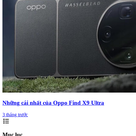
Những cái nhất của Oppo Find X9 Ultra
3 tháng trước
format_list_bulleted
Mục lục