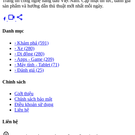
Trang tin công nghệ hàng đầu Việt Nam. Cập nhật tin tức, đánh giá
sản phẩm và hướng dẫn thủ thuật mới nhất mỗi ngày.
videocam
share
Danh mục
›
Khám phá
(591)
›
Xe
(280)
›
Di động
(280)
›
Apps - Game
(209)
›
Máy tính - Tablet
(71)
›
Đánh giá
(25)
Chính sách
Giới thiệu
Chính sách bảo mật
Điều khoản sử dụng
Liên hệ
Liên hệ
location_on