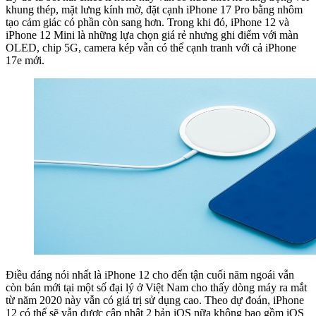
khung thép, mặt lưng kính mờ, đặt cạnh iPhone 17 Pro bằng nhôm
tạo cảm giác có phần còn sang hơn. Trong khi đó, iPhone 12 và
iPhone 12 Mini là những lựa chọn giá rẻ nhưng ghi điểm với màn
OLED, chip 5G, camera kép vẫn có thể cạnh tranh với cả iPhone
17e mới.
Điều đáng nói nhất là iPhone 12 cho đến tận cuối năm ngoái vẫn
còn bán mới tại một số đại lý ở Việt Nam cho thấy dòng máy ra mắt
từ năm 2020 này vẫn có giá trị sử dụng cao. Theo dự đoán, iPhone
12 có thể sẽ vẫn được cập nhật 2 bản iOS nữa không bao gồm iOS