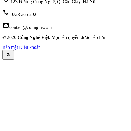
123 Đường Công Nghệ, Q. Cầu Giấy, Hà Nội
call
0723 265 292
mail
contact@connghe.com
© 2026
Công Nghệ Việt
. Mọi bản quyền được bảo lưu.
Bảo mật
Điều khoản
keyboard_double_arrow_up