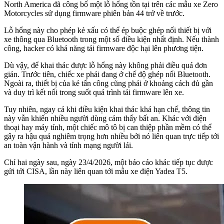
North America đã công bố một lỗ hổng tồn tại trên các mẫu xe Zero
Motorcycles sử dụng firmware phiên bản 44 trở về trước.
Lỗ hổng này cho phép kẻ xấu có thể ép buộc ghép nối thiết bị với
xe thông qua Bluetooth trong một số điều kiện nhất định. Nếu thành
công, hacker có khả năng tải firmware độc hại lên phương tiện.
Dù vậy, để khai thác được lỗ hổng này không phải điều quá đơn
giản. Trước tiên, chiếc xe phải đang ở chế độ ghép nối Bluetooth.
Ngoài ra, thiết bị của kẻ tấn công cũng phải ở khoảng cách đủ gần
và duy trì kết nối trong suốt quá trình tải firmware lên xe.
Tuy nhiên, ngay cả khi điều kiện khai thác khá hạn chế, thông tin
này vẫn khiến nhiều người dùng cảm thấy bất an. Khác với điện
thoại hay máy tính, một chiếc mô tô bị can thiệp phần mềm có thể
gây ra hậu quả nghiêm trọng hơn nhiều bởi nó liên quan trực tiếp tới
an toàn vận hành và tính mạng người lái.
Chỉ hai ngày sau, ngày 23/4/2026, một báo cáo khác tiếp tục được
gửi tới CISA, lần này liên quan tới mẫu xe điện Yadea T5.