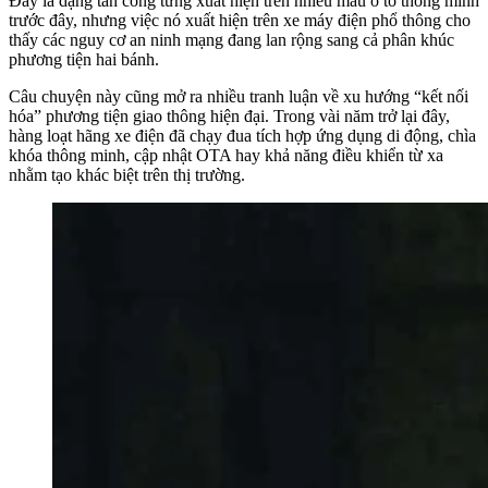
Đây là dạng tấn công từng xuất hiện trên nhiều mẫu ô tô thông minh
trước đây, nhưng việc nó xuất hiện trên xe máy điện phổ thông cho
thấy các nguy cơ an ninh mạng đang lan rộng sang cả phân khúc
phương tiện hai bánh.
Câu chuyện này cũng mở ra nhiều tranh luận về xu hướng “kết nối
hóa” phương tiện giao thông hiện đại. Trong vài năm trở lại đây,
hàng loạt hãng xe điện đã chạy đua tích hợp ứng dụng di động, chìa
khóa thông minh, cập nhật OTA hay khả năng điều khiển từ xa
nhằm tạo khác biệt trên thị trường.