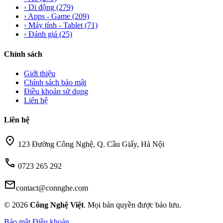
›
Di động
(279)
›
Apps - Game
(209)
›
Máy tính - Tablet
(71)
›
Đánh giá
(25)
Chính sách
Giới thiệu
Chính sách bảo mật
Điều khoản sử dụng
Liên hệ
Liên hệ
location_on
123 Đường Công Nghệ, Q. Cầu Giấy, Hà Nội
call
0723 265 292
mail
contact@connghe.com
© 2026
Công Nghệ Việt
. Mọi bản quyền được bảo lưu.
Bảo mật
Điều khoản