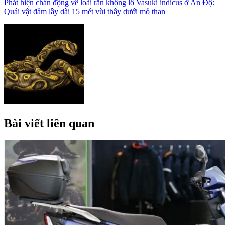
Phát hiện chấn động về loài rắn khổng lồ Vasuki indicus ở Ấn Độ:
Quái vật đầm lầy dài 15 mét vùi thây dưới mỏ than
Bài viết liên quan