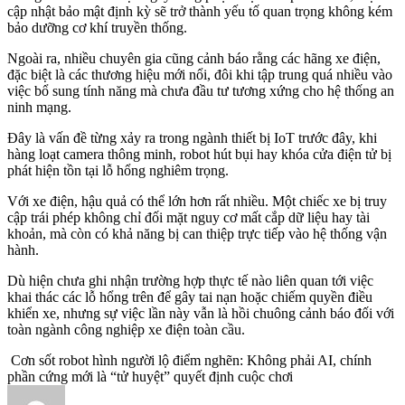
cập nhật bảo mật định kỳ sẽ trở thành yếu tố quan trọng không kém
bảo dưỡng cơ khí truyền thống.
Ngoài ra, nhiều chuyên gia cũng cảnh báo rằng các hãng xe điện,
đặc biệt là các thương hiệu mới nổi, đôi khi tập trung quá nhiều vào
việc bổ sung tính năng mà chưa đầu tư tương xứng cho hệ thống an
ninh mạng.
Đây là vấn đề từng xảy ra trong ngành thiết bị IoT trước đây, khi
hàng loạt camera thông minh, robot hút bụi hay khóa cửa điện tử bị
phát hiện tồn tại lỗ hổng nghiêm trọng.
Với xe điện, hậu quả có thể lớn hơn rất nhiều. Một chiếc xe bị truy
cập trái phép không chỉ đối mặt nguy cơ mất cắp dữ liệu hay tài
khoản, mà còn có khả năng bị can thiệp trực tiếp vào hệ thống vận
hành.
Dù hiện chưa ghi nhận trường hợp thực tế nào liên quan tới việc
khai thác các lỗ hổng trên để gây tai nạn hoặc chiếm quyền điều
khiển xe, nhưng sự việc lần này vẫn là hồi chuông cảnh báo đối với
toàn ngành công nghiệp xe điện toàn cầu.
Cơn sốt robot hình người lộ điểm nghẽn: Không phải AI, chính
phần cứng mới là “tử huyệt” quyết định cuộc chơi