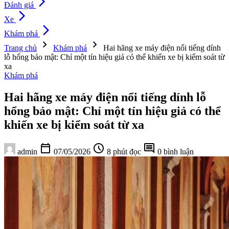
arrow_forward_ios
Đánh giá
arrow_forward_ios
Xe
arrow_forward_ios
Khám phá
chevron_right
chevron_right
Trang chủ
Khám phá
Hai hãng xe máy điện nổi tiếng dính
lỗ hổng bảo mật: Chỉ một tín hiệu giả có thể khiến xe bị kiểm soát từ
xa
Khám phá
Hai hãng xe máy điện nổi tiếng dính lỗ
hổng bảo mật: Chỉ một tín hiệu giả có thể
khiến xe bị kiểm soát từ xa
calendar_today
schedule
comment
admin
07/05/2026
8 phút đọc
0 bình luận