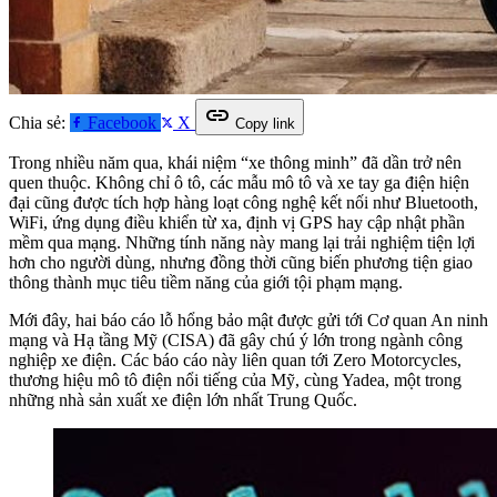
link
Chia sẻ:
Facebook
X
Copy link
Trong nhiều năm qua, khái niệm “xe thông minh” đã dần trở nên
quen thuộc. Không chỉ ô tô, các mẫu mô tô và xe tay ga điện hiện
đại cũng được tích hợp hàng loạt công nghệ kết nối như Bluetooth,
WiFi, ứng dụng điều khiển từ xa, định vị GPS hay cập nhật phần
mềm qua mạng. Những tính năng này mang lại trải nghiệm tiện lợi
hơn cho người dùng, nhưng đồng thời cũng biến phương tiện giao
thông thành mục tiêu tiềm năng của giới tội phạm mạng.
Mới đây, hai báo cáo lỗ hổng bảo mật được gửi tới Cơ quan An ninh
mạng và Hạ tầng Mỹ (CISA) đã gây chú ý lớn trong ngành công
nghiệp xe điện. Các báo cáo này liên quan tới Zero Motorcycles,
thương hiệu mô tô điện nổi tiếng của Mỹ, cùng Yadea, một trong
những nhà sản xuất xe điện lớn nhất Trung Quốc.