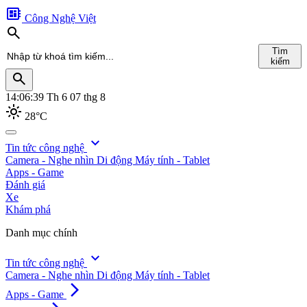
developer_board
Công Nghệ Việt
search
Tìm
kiếm
search
14:06:41
Th 6 07 thg 8
light_mode
28°C
search
expand_more
Tin tức công nghệ
Camera - Nghe nhìn
Di động
Máy tính - Tablet
Tìm
Apps - Game
kiếm
Đánh giá
Xe
Khám phá
Danh mục chính
expand_more
Tin tức công nghệ
Camera - Nghe nhìn
Di động
Máy tính - Tablet
arrow_forward_ios
Apps - Game