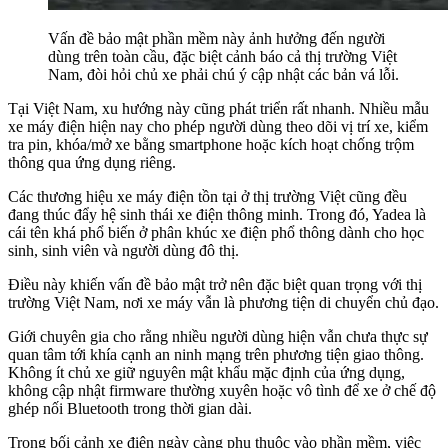
Vấn đề bảo mật phần mềm này ảnh hưởng đến người
dùng trên toàn cầu, đặc biệt cảnh báo cả thị trường Việt
Nam, đòi hỏi chủ xe phải chú ý cập nhật các bản vá lỗi.
Tại Việt Nam, xu hướng này cũng phát triển rất nhanh. Nhiều mẫu
xe máy điện hiện nay cho phép người dùng theo dõi vị trí xe, kiểm
tra pin, khóa/mở xe bằng smartphone hoặc kích hoạt chống trộm
thông qua ứng dụng riêng.
Các thương hiệu xe máy điện tồn tại ở thị trường Việt cũng đều
đang thúc đẩy hệ sinh thái xe điện thông minh. Trong đó, Yadea là
cái tên khá phổ biến ở phân khúc xe điện phổ thông dành cho học
sinh, sinh viên và người dùng đô thị.
Điều này khiến vấn đề bảo mật trở nên đặc biệt quan trọng với thị
trường Việt Nam, nơi xe máy vẫn là phương tiện di chuyển chủ đạo.
Giới chuyên gia cho rằng nhiều người dùng hiện vẫn chưa thực sự
quan tâm tới khía cạnh an ninh mạng trên phương tiện giao thông.
Không ít chủ xe giữ nguyên mật khẩu mặc định của ứng dụng,
không cập nhật firmware thường xuyên hoặc vô tình để xe ở chế độ
ghép nối Bluetooth trong thời gian dài.
Trong bối cảnh xe điện ngày càng phụ thuộc vào phần mềm, việc