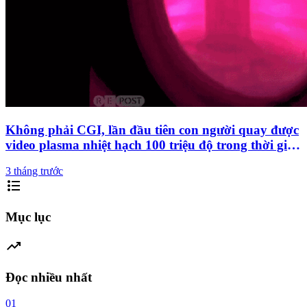
Không phải CGI, lần đầu tiên con người quay được
video plasma nhiệt hạch 100 triệu độ trong thời gian
thực
3 tháng trước
format_list_bulleted
Mục lục
trending_up
Đọc nhiều nhất
01