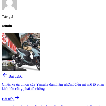
Tác giả
admin
arrow_back
Bài trước
Chiếc xe ga tí hon của Yamaha đang làm những điều mà mô tô phân
khối lớn cũng phải dè chừng
arrow_forward
Bài tiếp