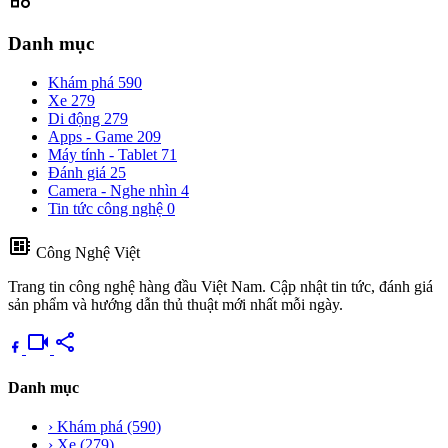
Danh mục
Khám phá
590
Xe
279
Di động
279
Apps - Game
209
Máy tính - Tablet
71
Đánh giá
25
Camera - Nghe nhìn
4
Tin tức công nghệ
0
developer_board
Công Nghệ Việt
Trang tin công nghệ hàng đầu Việt Nam. Cập nhật tin tức, đánh giá
sản phẩm và hướng dẫn thủ thuật mới nhất mỗi ngày.
videocam
share
Danh mục
›
Khám phá
(590)
›
Xe
(279)