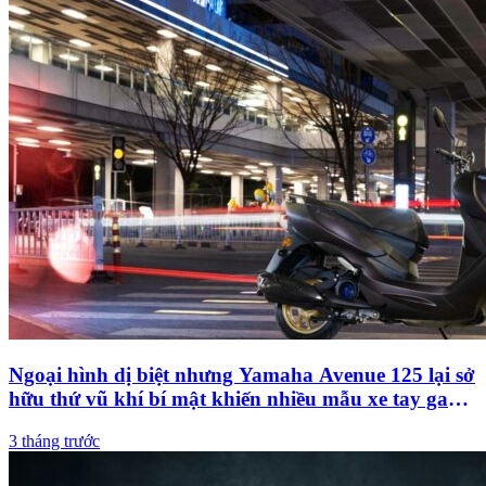
Ngoại hình dị biệt nhưng Yamaha Avenue 125 lại sở
hữu thứ vũ khí bí mật khiến nhiều mẫu xe tay ga
khác phải ‘khiếp sợ’
3 tháng trước