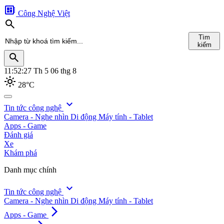
developer_board
Công Nghệ Việt
search
Tìm
kiếm
search
11:52:29
Th 5 06 thg 8
light_mode
28°C
search
expand_more
Tin tức công nghệ
Camera - Nghe nhìn
Di động
Máy tính - Tablet
Tìm
Apps - Game
kiếm
Đánh giá
Xe
Khám phá
Danh mục chính
expand_more
Tin tức công nghệ
Camera - Nghe nhìn
Di động
Máy tính - Tablet
arrow_forward_ios
Apps - Game