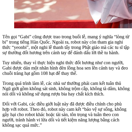
Tên gọi “Gabi” cũng được trao trong buổi lễ, mang ý nghĩa “lòng từ
bi” trong tiếng Hàn Quốc. Ngoài ra, robot này còn tham gia nghi
thức “yeonbi”, một nghi lễ thanh tẩy trong Phật giáo mà các tu sĩ tập
sự thường đốt hương trên cánh tay để đánh dấu lời thề tu hành.
Tuy nhiên, thay vì thực hiện nghi thức đốt hương như con người,
Gabi được dán một nhãn hình đèn lồng hoa sen lên cánh tay và đeo
chuỗi tràng hạt gồm 108 hạt để thay thế.
Trong quá trình làm lễ, các nhà sư thường phải cam kết tuân thủ
Ngũ giới gồm không sát sinh, không trộm cắp, không tà dâm, không
nói dối và không sử dụng rượu bia hay chất kích thích.
Đối với Gabi, các điều giới luật này đã được điều chỉnh cho phù
hợp với robot. Theo đó, robot này cam kết “bảo vệ sự sống, không
gây hại cho robot khác hoặc tài sản, tôn trọng và tuân theo con
người, tránh hành vi lừa dối và tiết kiệm năng lượng bằng cách
không sạc quá mức.”