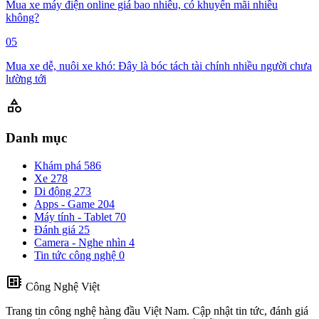
Mua xe máy điện online giá bao nhiêu, có khuyến mãi nhiều
không?
05
Mua xe dễ, nuôi xe khó: Đây là bóc tách tài chính nhiều người chưa
lường tới
category
Danh mục
Khám phá
586
Xe
278
Di động
273
Apps - Game
204
Máy tính - Tablet
70
Đánh giá
25
Camera - Nghe nhìn
4
Tin tức công nghệ
0
developer_board
Công Nghệ Việt
Trang tin công nghệ hàng đầu Việt Nam. Cập nhật tin tức, đánh giá