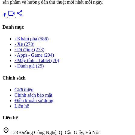
sản phẩm và hướng dẫn thủ thuật mới nhất mỗi ngày.
videocam
share
Danh mục
›
Khám phá
(586)
›
Xe
(278)
›
Di động
(273)
›
Apps - Game
(204)
›
Máy tính - Tablet
(70)
›
Đánh giá
(25)
Chính sách
Giới thiệu
Chính sách bảo mật
Điều khoản sử dụng
Liên hệ
Liên hệ
location_on
123 Đường Công Nghệ, Q. Cầu Giấy, Hà Nội