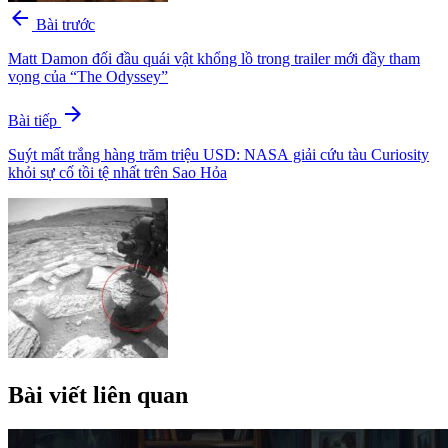
arrow_back
Bài trước
Matt Damon đối đầu quái vật khổng lồ trong trailer mới đầy tham
vọng của “The Odyssey”
arrow_forward
Bài tiếp
Suýt mất trắng hàng trăm triệu USD: NASA giải cứu tàu Curiosity
khỏi sự cố tồi tệ nhất trên Sao Hỏa
Bài viết liên quan