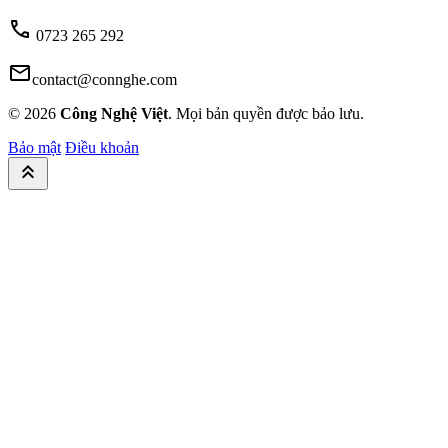
call
0723 265 292
mail
contact@connghe.com
© 2026
Công Nghệ Việt
. Mọi bản quyền được bảo lưu.
Bảo mật
Điều khoản
keyboard_double_arrow_up