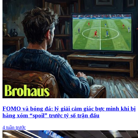
FOMO và bóng đá: lý giải cảm giác bực mình khi bị
hàng xóm “spoil” trước tỷ số trận đấu
4 tuần trước