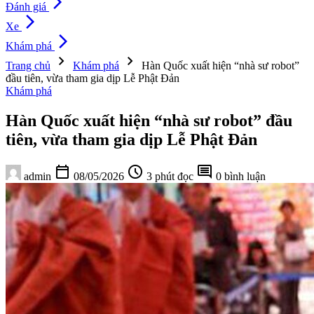
arrow_forward_ios
Đánh giá
arrow_forward_ios
Xe
arrow_forward_ios
Khám phá
chevron_right
chevron_right
Trang chủ
Khám phá
Hàn Quốc xuất hiện “nhà sư robot”
đầu tiên, vừa tham gia dịp Lễ Phật Đản
Khám phá
Hàn Quốc xuất hiện “nhà sư robot” đầu
tiên, vừa tham gia dịp Lễ Phật Đản
calendar_today
schedule
comment
admin
08/05/2026
3 phút đọc
0 bình luận