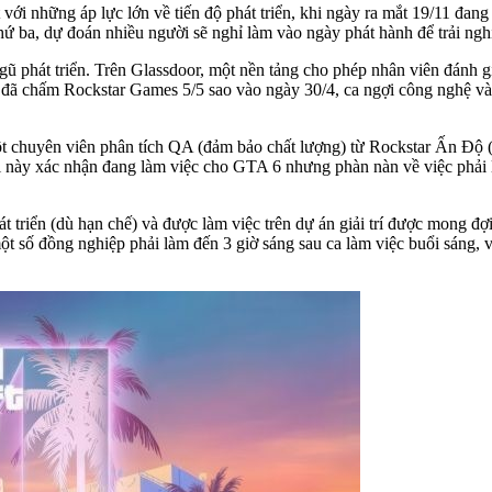
i những áp lực lớn về tiến độ phát triển, khi ngày ra mắt 19/11 đan
hứ ba, dự đoán nhiều người sẽ nghỉ làm vào ngày phát hành để trải ng
gũ phát triển. Trên Glassdoor, một nền tảng cho phép nhân viên đánh gi
 đã chấm Rockstar Games 5/5 sao vào ngày 30/4, ca ngợi công nghệ và
t chuyên viên phân tích QA (đảm bảo chất lượng) từ Rockstar Ấn Độ (c
i này xác nhận đang làm việc cho GTA 6 nhưng phàn nàn về việc phải 
riển (dù hạn chế) và được làm việc trên dự án giải trí được mong đợi n
một số đồng nghiệp phải làm đến 3 giờ sáng sau ca làm việc buổi sáng,