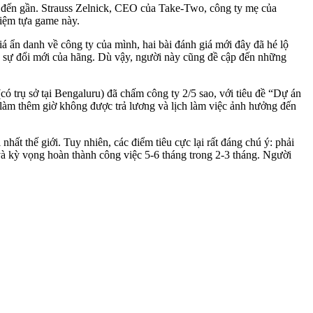
g đến gần. Strauss Zelnick, CEO của Take-Two, công ty mẹ của
hiệm tựa game này.
á ẩn danh về công ty của mình, hai bài đánh giá mới đây đã hé lộ
 sự đổi mới của hãng. Dù vậy, người này cũng đề cập đến những
ó trụ sở tại Bengaluru) đã chấm công ty 2/5 sao, với tiêu đề “Dự án
làm thêm giờ không được trả lương và lịch làm việc ảnh hưởng đến
hất thế giới. Tuy nhiên, các điểm tiêu cực lại rất đáng chú ý: phải
 và kỳ vọng hoàn thành công việc 5-6 tháng trong 2-3 tháng. Người