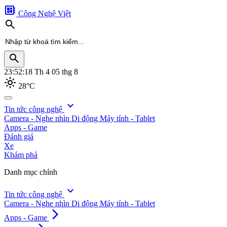
developer_board
Công Nghệ Việt
search
search
23:52:20
Th 4 05 thg 8
light_mode
28°C
search
expand_more
Tin tức công nghệ
Camera - Nghe nhìn
Di động
Máy tính - Tablet
Apps - Game
Đánh giá
Xe
Khám phá
Danh mục chính
expand_more
Tin tức công nghệ
Camera - Nghe nhìn
Di động
Máy tính - Tablet
arrow_forward_ios
Apps - Game