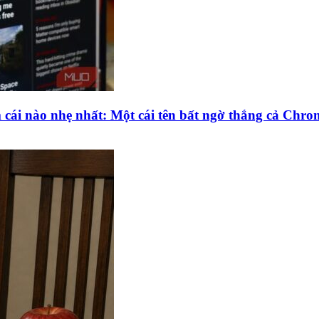
m cái nào nhẹ nhất: Một cái tên bất ngờ thắng cả Chro