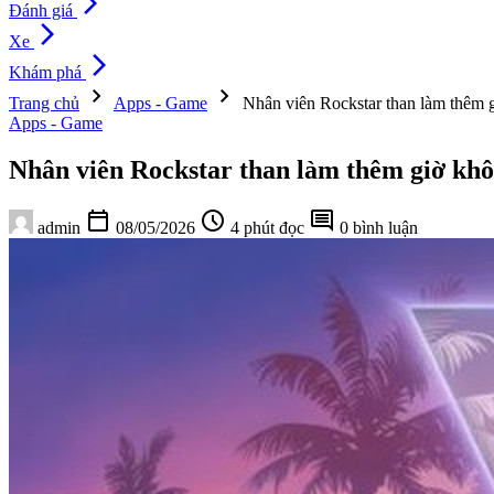
arrow_forward_ios
Đánh giá
arrow_forward_ios
Xe
arrow_forward_ios
Khám phá
chevron_right
chevron_right
Trang chủ
Apps - Game
Nhân viên Rockstar than làm thêm 
Apps - Game
Nhân viên Rockstar than làm thêm giờ kh
calendar_today
schedule
comment
admin
08/05/2026
4 phút đọc
0 bình luận