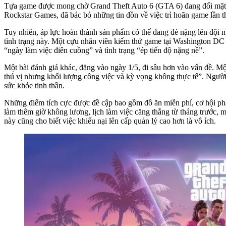
Tựa game được mong chờ Grand Theft Auto 6 (GTA 6) đang đối mặt vớ
Rockstar Games, đã bác bỏ những tin đồn về việc trì hoãn game lần t
Tuy nhiên, áp lực hoàn thành sản phẩm có thể đang đè nặng lên đội n
tình trạng này. Một cựu nhân viên kiểm thử game tại Washington DC
“ngày làm việc điên cuồng” và tình trạng “ép tiến độ nặng nề”.
Một bài đánh giá khác, đăng vào ngày 1/5, đi sâu hơn vào vấn đề. Mộ
thú vị nhưng khối lượng công việc và kỳ vọng không thực tế”. Ngườ
sức khỏe tinh thần.
Những điểm tích cực được đề cập bao gồm đồ ăn miễn phí, cơ hội phát t
làm thêm giờ không lương, lịch làm việc căng thẳng từ tháng trước, 
này cũng cho biết việc khiếu nại lên cấp quản lý cao hơn là vô ích.