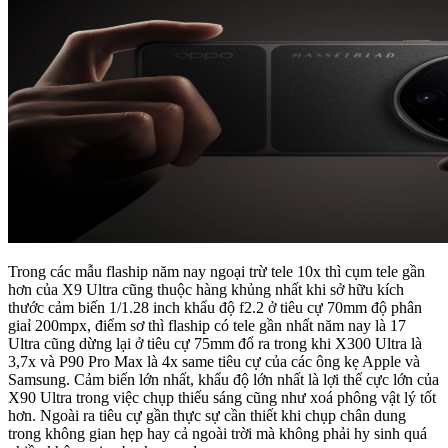
Trong các mẫu flaship năm nay ngoại trừ tele 10x thì cụm tele gần
hơn của X9 Ultra cũng thuộc hàng khủng nhất khi sở hữu kích
thước cảm biến 1/1.28 inch khẩu độ f2.2 ở tiêu cự 70mm độ phân
giaỉ 200mpx, điểm sơ thì flaship có tele gần nhất năm nay là 17
Ultra cũng dừng lại ở tiêu cự 75mm đổ ra trong khi X300 Ultra là
3,7x và P90 Pro Max là 4x same tiêu cự của các ông kẹ Apple và
Samsung. Cảm biến lớn nhất, khẩu độ lớn nhất là lợi thế cực lớn của
X90 Ultra trong việc chụp thiếu sáng cũng như xoá phông vật lý tốt
hơn. Ngoài ra tiêu cự gần thực sự cần thiết khi chụp chân dung
trong không gian hẹp hay cả ngoài trời mà không phải hy sinh quá