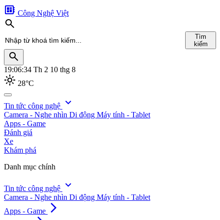
developer_board
Công Nghệ Việt
search
Tìm
kiếm
search
19:06:35
Th 2 10 thg 8
light_mode
28°C
search
expand_more
Tin tức công nghệ
Camera - Nghe nhìn
Di động
Máy tính - Tablet
Tìm
Apps - Game
kiếm
Đánh giá
Xe
Khám phá
Danh mục chính
expand_more
Tin tức công nghệ
Camera - Nghe nhìn
Di động
Máy tính - Tablet
arrow_forward_ios
Apps - Game