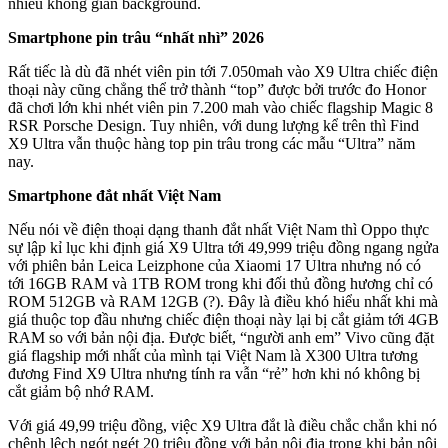
nhiều không gian background.
Smartphone pin trâu “nhất nhì” 2026
Rất tiếc là dù đã nhét viên pin tới 7.050mah vào X9 Ultra chiếc điện
thoại này cũng chẳng thể trở thành “top” được bởi trước đo Honor
đã chơi lớn khi nhét viên pin 7.200 mah vào chiếc flagship Magic 8
RSR Porsche Design. Tuy nhiên, với dung lượng kể trên thì Find
X9 Ultra vẫn thuộc hàng top pin trâu trong các mẫu “Ultra” năm
nay.
Smartphone đắt nhất Việt Nam
Nếu nói về điện thoại dạng thanh đắt nhất Việt Nam thì Oppo thực
sự lập kỉ lục khi định giá X9 Ultra tới 49,999 triệu đồng ngang ngửa
với phiên bản Leica Leizphone của Xiaomi 17 Ultra nhưng nó có
tới 16GB RAM và 1TB ROM trong khi đối thủ đồng hương chỉ có
ROM 512GB và RAM 12GB (?). Đây là điều khó hiểu nhất khi mà
giá thuộc top đầu nhưng chiếc điện thoại này lại bị cắt giảm tới 4GB
RAM so với bản nội địa. Được biết, “người anh em” Vivo cũng đặt
giá flagship mới nhất của mình tại Việt Nam là X300 Ultra tương
đương Find X9 Ultra nhưng tính ra vẫn “rẻ” hơn khi nó không bị
cắt giảm bộ nhớ RAM.
Với giá 49,99 triệu đồng, việc X9 Ultra đắt là điều chắc chắn khi nó
chênh lệch ngót ngét 20 triệu đồng với bản nội địa trong khi bản nội