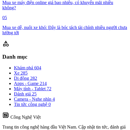
Mua xe máy điện online giá bao nhiêu, có khuyến mãi nhiều
không?
05
Mua xe dễ, nuôi xe khó: Đây là bóc tách tài chính nhiều người chưa
lường tới
category
Danh mục
Khám phá
604
Xe
285
Di động
282
Apps - Game
214
Máy tính - Tablet
72
Đánh giá
25
Camera - Nghe nhìn
4
Tin tức công nghệ
0
developer_board
Công Nghệ Việt
Trang tin công nghệ hàng đầu Việt Nam. Cập nhật tin tức, đánh giá