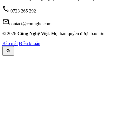
call
0723 265 292
mail
contact@connghe.com
© 2026
Công Nghệ Việt
. Mọi bản quyền được bảo lưu.
Bảo mật
Điều khoản
keyboard_double_arrow_up