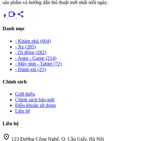
sản phẩm và hướng dẫn thủ thuật mới nhất mỗi ngày.
videocam
share
Danh mục
›
Khám phá
(604)
›
Xe
(285)
›
Di động
(282)
›
Apps - Game
(214)
›
Máy tính - Tablet
(72)
›
Đánh giá
(25)
Chính sách
Giới thiệu
Chính sách bảo mật
Điều khoản sử dụng
Liên hệ
Liên hệ
location_on
123 Đường Công Nghệ, Q. Cầu Giấy, Hà Nội