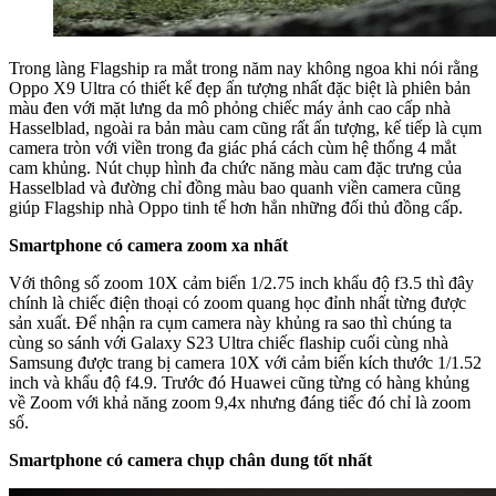
Trong làng Flagship ra mắt trong năm nay không ngoa khi nói rằng
Oppo X9 Ultra có thiết kế đẹp ấn tượng nhất đặc biệt là phiên bản
màu đen với mặt lưng da mô phỏng chiếc máy ảnh cao cấp nhà
Hasselblad, ngoài ra bản màu cam cũng rất ấn tượng, kế tiếp là cụm
camera tròn với viền trong đa giác phá cách cùm hệ thống 4 mắt
cam khủng. Nút chụp hình đa chức năng màu cam đặc trưng của
Hasselblad và đường chỉ đồng màu bao quanh viền camera cũng
giúp Flagship nhà Oppo tinh tế hơn hẳn những đối thủ đồng cấp.
Smartphone có camera zoom xa nhất
Với thông số zoom 10X cảm biến 1/2.75 inch khẩu độ f3.5 thì đây
chính là chiếc điện thoại có zoom quang học đỉnh nhất từng được
sản xuất. Để nhận ra cụm camera này khủng ra sao thì chúng ta
cùng so sánh với Galaxy S23 Ultra chiếc flaship cuối cùng nhà
Samsung được trang bị camera 10X với cảm biến kích thước 1/1.52
inch và khẩu độ f4.9. Trước đó Huawei cũng từng có hàng khủng
về Zoom với khả năng zoom 9,4x nhưng đáng tiếc đó chỉ là zoom
số.
Smartphone có camera chụp chân dung tốt nhất