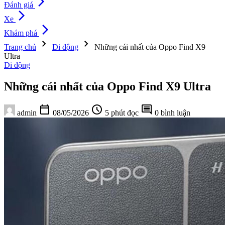
arrow_forward_ios
Đánh giá
arrow_forward_ios
Xe
arrow_forward_ios
Khám phá
chevron_right
chevron_right
Trang chủ
Di động
Những cái nhất của Oppo Find X9
Ultra
Di động
Những cái nhất của Oppo Find X9 Ultra
calendar_today
schedule
comment
admin
08/05/2026
5 phút đọc
0 bình luận