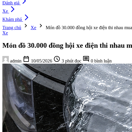
arrow_forward_ios
Đánh giá
arrow_forward_ios
Xe
arrow_forward_ios
Khám phá
chevron_right
chevron_right
Trang chủ
Xe
Món đồ 30.000 đồng hội xe điện thi nhau mua,
Xe
Món đồ 30.000 đồng hội xe điện thi nhau m
calendar_today
schedule
comment
admin
10/05/2026
3 phút đọc
0 bình luận