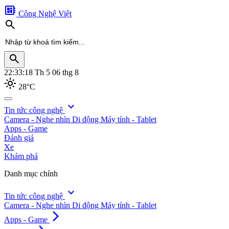
developer_board
Công Nghệ Việt
search
search
22:33:21
Th 5 06 thg 8
light_mode
28°C
search
expand_more
Tin tức công nghệ
Camera - Nghe nhìn
Di động
Máy tính - Tablet
Apps - Game
Đánh giá
Xe
Khám phá
Danh mục chính
expand_more
Tin tức công nghệ
Camera - Nghe nhìn
Di động
Máy tính - Tablet
arrow_forward_ios
Apps - Game