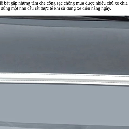
 để bắt gặp những tấm che cổng sạc chống mưa được nhiều chủ xe chia 
đúng một nhu cầu rất thực tế khi sử dụng xe điện hằng ngày.