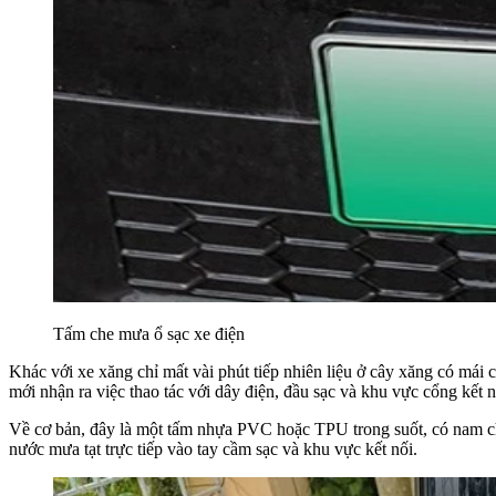
Tấm che mưa ổ sạc xe điện
Khác với xe xăng chỉ mất vài phút tiếp nhiên liệu ở cây xăng có mái 
mới nhận ra việc thao tác với dây điện, đầu sạc và khu vực cổng kết n
Về cơ bản, đây là một tấm nhựa PVC hoặc TPU trong suốt, có nam c
nước mưa tạt trực tiếp vào tay cầm sạc và khu vực kết nối.