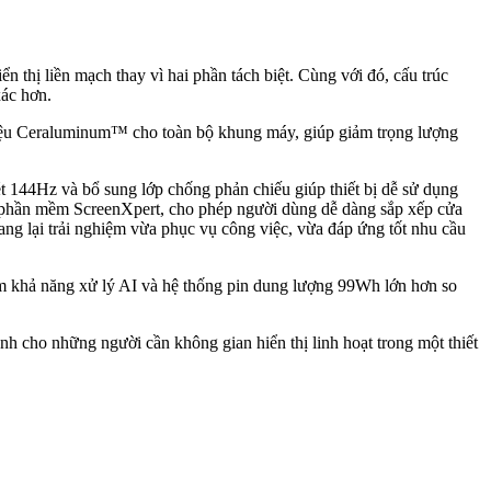
 thị liền mạch thay vì hai phần tách biệt. Cùng với đó, cấu trúc
xác hơn.
 liệu Ceraluminum™ cho toàn bộ khung máy, giúp giảm trọng lượng
t 144Hz và bổ sung lớp chống phản chiếu giúp thiết bị dễ sử dụng
i phần mềm ScreenXpert, cho phép người dùng dễ dàng sắp xếp cửa
mang lại trải nghiệm vừa phục vụ công việc, vừa đáp ứng tốt nhu cầu
m khả năng xử lý AI và hệ thống pin dung lượng 99Wh lớn hơn so
h cho những người cần không gian hiển thị linh hoạt trong một thiết