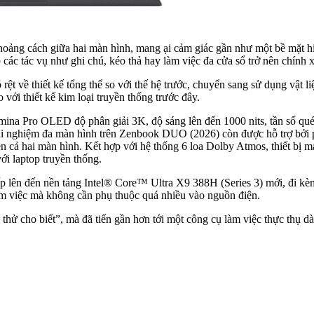
oảng cách giữa hai màn hình, mang ại cảm giác gần như một bề mặt hiển
 các tác vụ như ghi chú, kéo thả hay làm việc đa cửa sổ trở nên chính 
t về thiết kế tổng thể so với thế hệ trước, chuyển sang sử dụng vật
với thiết kế kim loại truyền thống trước đây.
ina Pro OLED độ phân giải 3K, độ sáng lên đến 1000 nits, tần số qué
trải nghiệm đa màn hình trên Zenbook DUO (2026) còn được hỗ trợ bở
ên cả hai màn hình. Kết hợp với hệ thống 6 loa Dolby Atmos, thiết bị 
với laptop truyền thống.
lên đến nền tảng Intel
®
Core
™
Ultra X9 388H (Series 3) mới, đi kè
làm việc mà không cần phụ thuộc quá nhiều vào nguồn điện.
 cho biết”, mà đã tiến gần hơn tới một công cụ làm việc thực thụ dàn