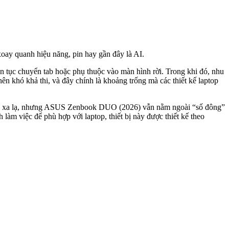
xoay quanh hiệu năng, pin hay gần đây là AI.
iên tục chuyển tab hoặc phụ thuộc vào màn hình rời. Trong khi đó, nhu
ên khó khả thi, và đây chính là khoảng trống mà các thiết kế laptop
oàn xa lạ, nhưng ASUS Zenbook DUO (2026) vẫn nằm ngoài “số đông”
làm việc để phù hợp với laptop, thiết bị này được thiết kế theo