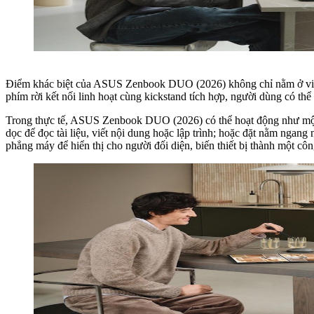
Điểm khác biệt của ASUS Zenbook DUO (2026) không chỉ nằm ở việc 
phím rời kết nối linh hoạt cùng kickstand tích hợp, người dùng có thể
Trong thực tế, ASUS Zenbook DUO (2026) có thể hoạt động như một l
dọc để đọc tài liệu, viết nội dung hoặc lập trình; hoặc đặt nằm ngan
phẳng máy để hiển thị cho người đối diện, biến thiết bị thành một c