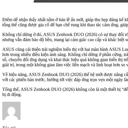
Điểm dễ nhận thấy nhất nằm ở bản lề ẩn mới, giúp thu hẹp đáng kể kh
tổng thể cũng được gia cố để hạn chế rung khi thao tác cảm ứng, giúp
Không chỉ dừng ở đó, ASUS Zenbook DUO (2026) có sự thay đổi rõ rệ
nhưng vẫn đảm bảo độ bền, mang lại cảm giác cao cấp và khác biệt so 
ASUS cũng cải thiện trải nghiệm hiển thị với hai màn hình ASUS Lum
hơn trong nhiều điều kiện ánh sáng. Không chỉ dừng ở phần cứng, 
sổ, chuyển đổi ứng dụng và khai thác hiệu quả không gian hiển thị tr
giải trí, trong một không gian làm việc liền mạch và linh hoạt hơn so 
Về hiệu năng, ASUS Zenbook DUO (2026) thế hệ mới được nâng cấp 
với các phiên bản trước, hướng tới việc đáp ứng trọn vẹn một ngày 
Tổng thể, ASUS Zenbook DUO (2026) không còn là một thiết bị “để thử
bị di động.