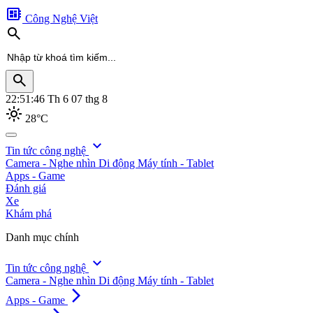
developer_board
Công Nghệ Việt
search
search
22:51:47
Th 6 07 thg 8
light_mode
28°C
search
expand_more
Tin tức công nghệ
Camera - Nghe nhìn
Di động
Máy tính - Tablet
Apps - Game
Đánh giá
Xe
Khám phá
Danh mục chính
expand_more
Tin tức công nghệ
Camera - Nghe nhìn
Di động
Máy tính - Tablet
arrow_forward_ios
Apps - Game