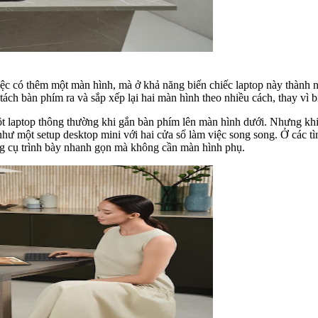
có thêm một màn hình, mà ở khả năng biến chiếc laptop này thành nh
 tách bàn phím ra và sắp xếp lại hai màn hình theo nhiều cách, thay vì b
aptop thông thường khi gắn bàn phím lên màn hình dưới. Nhưng khi th
g như một setup desktop mini với hai cửa sổ làm việc song song. Ở các
ông cụ trình bày nhanh gọn mà không cần màn hình phụ.