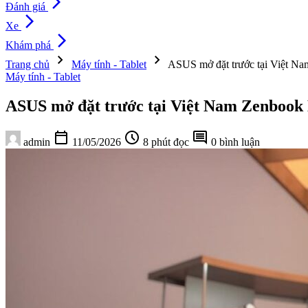
arrow_forward_ios
Đánh giá
arrow_forward_ios
Xe
arrow_forward_ios
Khám phá
chevron_right
chevron_right
Trang chủ
Máy tính - Tablet
ASUS mở đặt trước tại Việt Na
Máy tính - Tablet
ASUS mở đặt trước tại Việt Nam Zenbook D
calendar_today
schedule
comment
admin
11/05/2026
8 phút đọc
0 bình luận