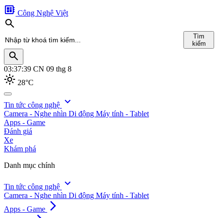
developer_board
Công Nghệ Việt
search
Tìm
kiếm
search
03:37:42
CN 09 thg 8
light_mode
28°C
search
expand_more
Tin tức công nghệ
Camera - Nghe nhìn
Di động
Máy tính - Tablet
Tìm
Apps - Game
kiếm
Đánh giá
Xe
Khám phá
Danh mục chính
expand_more
Tin tức công nghệ
Camera - Nghe nhìn
Di động
Máy tính - Tablet
arrow_forward_ios
Apps - Game