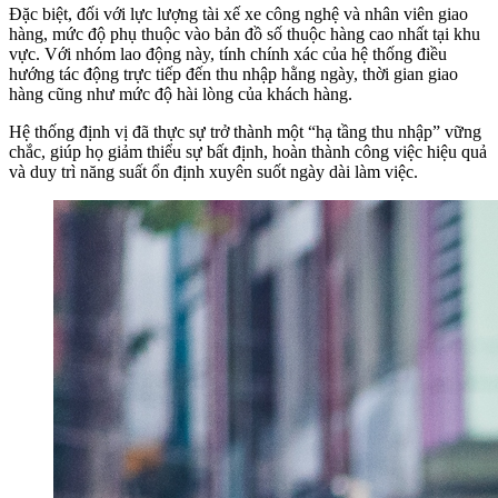
Đặc biệt, đối với lực lượng tài xế xe công nghệ và nhân viên giao
hàng, mức độ phụ thuộc vào bản đồ số thuộc hàng cao nhất tại khu
vực. Với nhóm lao động này, tính chính xác của hệ thống điều
hướng tác động trực tiếp đến thu nhập hằng ngày, thời gian giao
hàng cũng như mức độ hài lòng của khách hàng.
Hệ thống định vị đã thực sự trở thành một “hạ tầng thu nhập” vững
chắc, giúp họ giảm thiểu sự bất định, hoàn thành công việc hiệu quả
và duy trì năng suất ổn định xuyên suốt ngày dài làm việc.