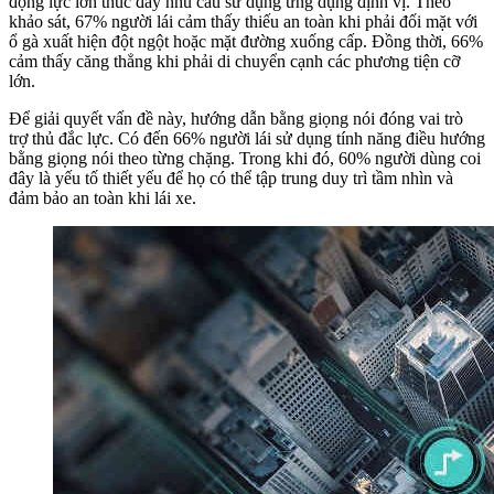
động lực lớn thúc đẩy nhu cầu sử dụng ứng dụng định vị. Theo
khảo sát, 67% người lái cảm thấy thiếu an toàn khi phải đối mặt với
ổ gà xuất hiện đột ngột hoặc mặt đường xuống cấp. Đồng thời, 66%
cảm thấy căng thẳng khi phải di chuyển cạnh các phương tiện cỡ
lớn.
Để giải quyết vấn đề này, hướng dẫn bằng giọng nói đóng vai trò
trợ thủ đắc lực. Có đến 66% người lái sử dụng tính năng điều hướng
bằng giọng nói theo từng chặng. Trong khi đó, 60% người dùng coi
đây là yếu tố thiết yếu để họ có thể tập trung duy trì tầm nhìn và
đảm bảo an toàn khi lái xe.