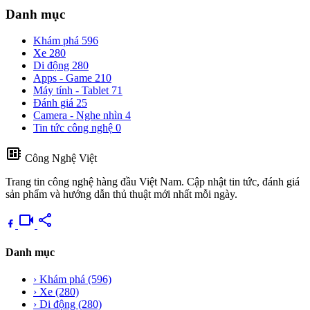
Danh mục
Khám phá
596
Xe
280
Di động
280
Apps - Game
210
Máy tính - Tablet
71
Đánh giá
25
Camera - Nghe nhìn
4
Tin tức công nghệ
0
developer_board
Công Nghệ Việt
Trang tin công nghệ hàng đầu Việt Nam. Cập nhật tin tức, đánh giá
sản phẩm và hướng dẫn thủ thuật mới nhất mỗi ngày.
videocam
share
Danh mục
›
Khám phá
(596)
›
Xe
(280)
›
Di động
(280)