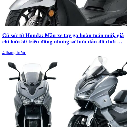
Cú sốc từ Honda: Mẫu xe tay ga hoàn toán mới, giá
chỉ hơn 50 triệu đồng nhưng sở hữu dàn đồ chơi xịn
sò ăn đứt loạt xe tay ga đắt đỏ
4 tháng trước