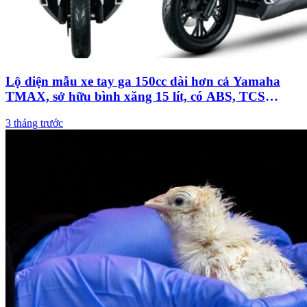
Lộ diện mẫu xe tay ga 150cc dài hơn cả Yamaha
TMAX, sở hữu bình xăng 15 lít, có ABS, TCS
nhưng giá cực mềm
3 tháng trước