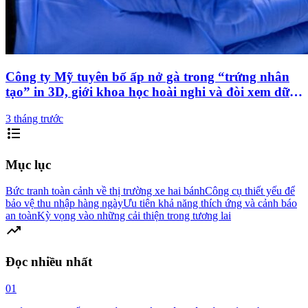
Công ty Mỹ tuyên bố ấp nở gà trong “trứng nhân
tạo” in 3D, giới khoa học hoài nghi và đòi xem dữ
liệu thật
3 tháng trước
format_list_bulleted
Mục lục
Bức tranh toàn cảnh về thị trường xe hai bánh
Công cụ thiết yếu để
bảo vệ thu nhập hàng ngày
Ưu tiên khả năng thích ứng và cảnh báo
an toàn
Kỳ vọng vào những cải thiện trong tương lai
trending_up
Đọc nhiều nhất
01