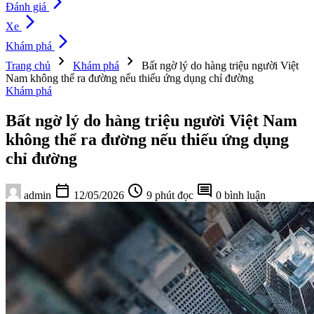
arrow_forward_ios
Đánh giá
arrow_forward_ios
Xe
arrow_forward_ios
Khám phá
chevron_right
chevron_right
Trang chủ
Khám phá
Bất ngờ lý do hàng triệu người Việt
Nam không thể ra đường nếu thiếu ứng dụng chỉ đường
Khám phá
Bất ngờ lý do hàng triệu người Việt Nam
không thể ra đường nếu thiếu ứng dụng
chỉ đường
calendar_today
schedule
comment
admin
12/05/2026
9 phút đọc
0 bình luận