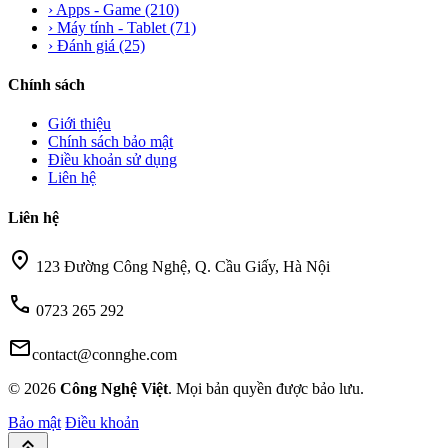
›
Apps - Game
(210)
›
Máy tính - Tablet
(71)
›
Đánh giá
(25)
Chính sách
Giới thiệu
Chính sách bảo mật
Điều khoản sử dụng
Liên hệ
Liên hệ
location_on
123 Đường Công Nghệ, Q. Cầu Giấy, Hà Nội
call
0723 265 292
mail
contact@connghe.com
© 2026
Công Nghệ Việt
. Mọi bản quyền được bảo lưu.
Bảo mật
Điều khoản
keyboard_double_arrow_up