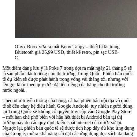
Onyx Boox vừa ra mắt Boox Tappy – thiết bị lật trang
Bluetooth giá 25,99 USD, thiết kế retro, pin sạc USB-
C
Một điểm đáng lưu ý là Poke 7 trong đợt ra mắt ngày 21 tháng 5 sẽ
là sản phẩm dành riêng cho thị trường Trung Quốc. Phiên bản quốc
tế dự kiến sẽ được phát hành trong vòng vài tháng tới, nhưng với
tên gọi khác theo quy ước đặt tên riêng của hãng cho thị trường
nước ngoài.
Theo như truyền thống của hãng, cả hai phiên bản nội địa và quốc
tế sẽ đều chạy hệ điều hành Google Android, tuy nhiên người dùng
tại Trung Quốc sẽ không có quyền truy cập vào Google Play Store
– một hạn chế phổ biến với hầu hết thiết bị Android bán tại thị
trường này do các quy định kiểm soát internet của nước sở tại.
Ngược lại, phiên bản quốc tế sẽ được tích hợp đầy đủ kho ứng dụng
của Google, mở ra khả năng cài đặt các ứng dụng đọc sách đa dạng