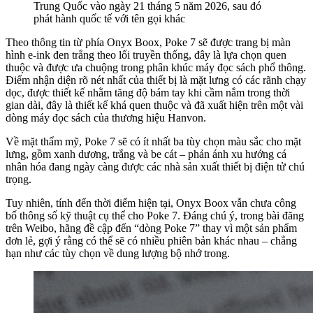
Trung Quốc vào ngày 21 tháng 5 năm 2026, sau đó
phát hành quốc tế với tên gọi khác
Theo thông tin từ phía Onyx Boox, Poke 7 sẽ được trang bị màn
hình e-ink đen trắng theo lối truyền thống, đây là lựa chọn quen
thuộc và được ưa chuộng trong phân khúc máy đọc sách phổ thông.
Điểm nhận diện rõ nét nhất của thiết bị là mặt lưng có các rãnh chạy
dọc, được thiết kế nhằm tăng độ bám tay khi cầm nắm trong thời
gian dài, đây là thiết kế khá quen thuộc và đã xuất hiện trên một vài
dòng máy đọc sách của thương hiệu Hanvon.
Về mặt thẩm mỹ, Poke 7 sẽ có ít nhất ba tùy chọn màu sắc cho mặt
lưng, gồm xanh dương, trắng và be cát – phản ánh xu hướng cá
nhân hóa đang ngày càng được các nhà sản xuất thiết bị điện tử chú
trọng.
Tuy nhiên, tính đến thời điểm hiện tại, Onyx Boox vẫn chưa công
bố thông số kỹ thuật cụ thể cho Poke 7. Đáng chú ý, trong bài đăng
trên Weibo, hãng đề cập đến “dòng Poke 7” thay vì một sản phẩm
đơn lẻ, gợi ý rằng có thể sẽ có nhiều phiên bản khác nhau – chẳng
hạn như các tùy chọn về dung lượng bộ nhớ trong.