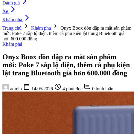
arrow_forward_ios
Đánh giá
arrow_forward_ios
Xe
arrow_forward_ios
Khám phá
chevron_right
chevron_right
Trang chủ
Khám phá
Onyx Boox dồn dập ra mắt sản phẩm
mới: Poke 7 sắp lộ diện, thêm cả phụ kiện lật trang Bluetooth giá
hơn 600.000 đồng
Khám phá
Onyx Boox dồn dập ra mắt sản phẩm
mới: Poke 7 sắp lộ diện, thêm cả phụ kiện
lật trang Bluetooth giá hơn 600.000 đồng
calendar_today
schedule
comment
admin
14/05/2026
4 phút đọc
0 bình luận