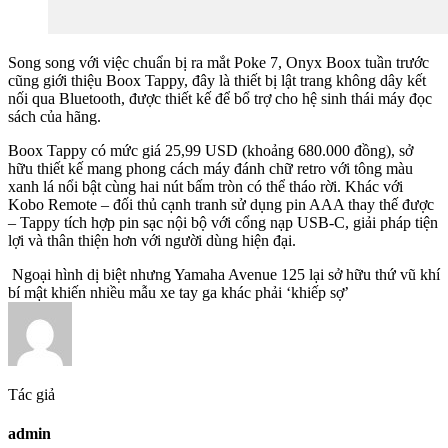
Song song với việc chuẩn bị ra mắt Poke 7, Onyx Boox tuần trước
cũng giới thiệu Boox Tappy, đây là thiết bị lật trang không dây kết
nối qua Bluetooth, được thiết kế để bổ trợ cho hệ sinh thái máy đọc
sách của hãng.
Boox Tappy có mức giá 25,99 USD (khoảng 680.000 đồng), sở
hữu thiết kế mang phong cách máy đánh chữ retro với tông màu
xanh lá nổi bật cùng hai nút bấm tròn có thể tháo rời. Khác với
Kobo Remote – đối thủ cạnh tranh sử dụng pin AAA thay thế được
– Tappy tích hợp pin sạc nội bộ với cổng nạp USB-C, giải pháp tiện
lợi và thân thiện hơn với người dùng hiện đại.
Ngoại hình dị biệt nhưng Yamaha Avenue 125 lại sở hữu thứ vũ khí
bí mật khiến nhiều mẫu xe tay ga khác phải ‘khiếp sợ’
Tác giả
admin