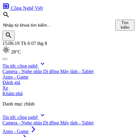
developer_board
Công Nghệ Việt
search
Tìm
kiếm
search
15:06:21
Th 6 07 thg 8
light_mode
28°C
search
expand_more
Tin tức công nghệ
Camera - Nghe nhìn
Di động
Máy tính - Tablet
Tìm
Apps - Game
kiếm
Đánh giá
Xe
Khám phá
Danh mục chính
expand_more
Tin tức công nghệ
Camera - Nghe nhìn
Di động
Máy tính - Tablet
arrow_forward_ios
Apps - Game