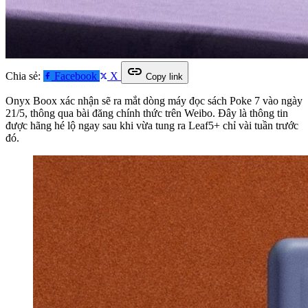
link
Chia sẻ:
Facebook
X
Copy link
Onyx Boox xác nhận sẽ ra mắt dòng máy đọc sách Poke 7 vào ngày
21/5, thông qua bài đăng chính thức trên Weibo. Đây là thông tin
được hãng hé lộ ngay sau khi vừa tung ra Leaf5+ chỉ vài tuần trước
đó.