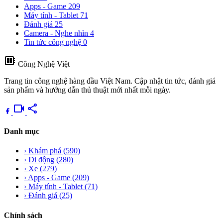
Apps - Game
209
Máy tính - Tablet
71
Đánh giá
25
Camera - Nghe nhìn
4
Tin tức công nghệ
0
developer_board
Công Nghệ Việt
Trang tin công nghệ hàng đầu Việt Nam. Cập nhật tin tức, đánh giá
sản phẩm và hướng dẫn thủ thuật mới nhất mỗi ngày.
videocam
share
Danh mục
›
Khám phá
(590)
›
Di động
(280)
›
Xe
(279)
›
Apps - Game
(209)
›
Máy tính - Tablet
(71)
›
Đánh giá
(25)
Chính sách