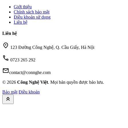
Giới thiệu
Chính sách bảo mật
Điều khoản sử dụng
Liên hệ
Liên hệ
location_on
123 Đường Công Nghệ, Q. Cầu Giấy, Hà Nội
call
0723 265 292
mail
contact@connghe.com
© 2026
Công Nghệ Việt
. Mọi bản quyền được bảo lưu.
Bảo mật
Điều khoản
keyboard_double_arrow_up