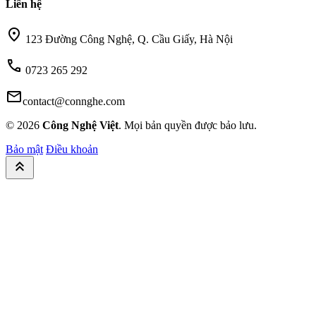
Liên hệ
location_on
123 Đường Công Nghệ, Q. Cầu Giấy, Hà Nội
call
0723 265 292
mail
contact@connghe.com
© 2026
Công Nghệ Việt
. Mọi bản quyền được bảo lưu.
Bảo mật
Điều khoản
keyboard_double_arrow_up