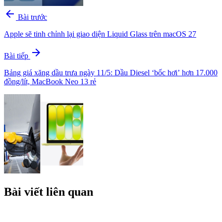
arrow_back
Bài trước
Apple sẽ tinh chỉnh lại giao diện Liquid Glass trên macOS 27
arrow_forward
Bài tiếp
Bảng giá xăng dầu trưa ngày 11/5: Dầu Diesel ‘bốc hơi’ hơn 17.000
đồng/lít, MacBook Neo 13 rẻ
Bài viết liên quan