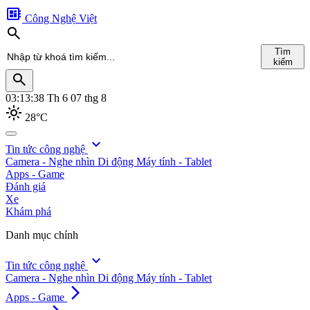
developer_board
Công Nghệ Việt
search
Tìm
kiếm
search
03:13:39
Th 6 07 thg 8
light_mode
28°C
search
expand_more
Tin tức công nghệ
Camera - Nghe nhìn
Di động
Máy tính - Tablet
Tìm
Apps - Game
kiếm
Đánh giá
Xe
Khám phá
Danh mục chính
expand_more
Tin tức công nghệ
Camera - Nghe nhìn
Di động
Máy tính - Tablet
arrow_forward_ios
Apps - Game