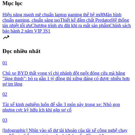
Mục lục
Hiệu năng mạnh mẽ chuẩn laptop gaming thế hệ mới
Màn hình
chuẩn gaming, chuẩn sáng tạo
Thiết kế đậm chất Predator
Hệ thống
tản nhiệt tối ưu
Chương trình ưu đãi khi ra mắt sản phẩm
Chính sách
bảo hành 2 năm VIP 3S1
trending_up
Đọc nhiều nhất
01
Chủ xe BYD thất vọng vì chi nhánh đột ngột đóng cửa mà hãng
"lặng thinh": bỏ ra gần 1 tỷ đồng thì xứng đáng có được nhiều hơn
sự im lặng
02
Tài xế kinh nghiệm luôn để sẵn 3 món này trong xe: Nhỏ gọn
nhưng cực kỳ hữu ích khi gặp sự cố
03
[Infographic] Nhìn vào số dư tài khoản của tài xế công nghệ chạy