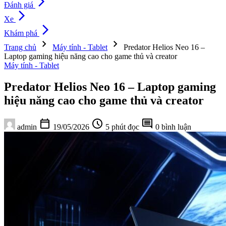
arrow_forward_ios
Đánh giá
arrow_forward_ios
Xe
arrow_forward_ios
Khám phá
chevron_right
chevron_right
Trang chủ
Máy tính - Tablet
Predator Helios Neo 16 –
Laptop gaming hiệu năng cao cho game thủ và creator
Máy tính - Tablet
Predator Helios Neo 16 – Laptop gaming
hiệu năng cao cho game thủ và creator
calendar_today
schedule
comment
admin
19/05/2026
5 phút đọc
0 bình luận