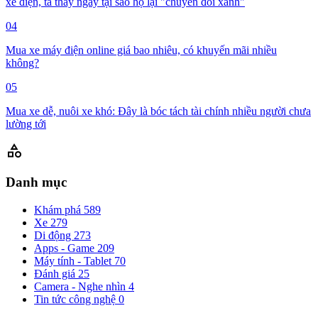
xe điện, ta thấy ngay tại sao họ lại "chuyển đổi xanh"
04
Mua xe máy điện online giá bao nhiêu, có khuyến mãi nhiều
không?
05
Mua xe dễ, nuôi xe khó: Đây là bóc tách tài chính nhiều người chưa
lường tới
category
Danh mục
Khám phá
589
Xe
279
Di động
273
Apps - Game
209
Máy tính - Tablet
70
Đánh giá
25
Camera - Nghe nhìn
4
Tin tức công nghệ
0