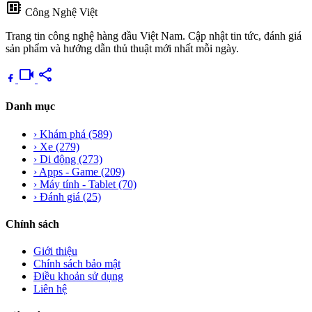
developer_board
Công Nghệ Việt
Trang tin công nghệ hàng đầu Việt Nam. Cập nhật tin tức, đánh giá
sản phẩm và hướng dẫn thủ thuật mới nhất mỗi ngày.
videocam
share
Danh mục
›
Khám phá
(589)
›
Xe
(279)
›
Di động
(273)
›
Apps - Game
(209)
›
Máy tính - Tablet
(70)
›
Đánh giá
(25)
Chính sách
Giới thiệu
Chính sách bảo mật
Điều khoản sử dụng
Liên hệ