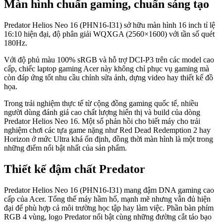
Màn hình chuẩn gaming, chuẩn sáng tạo
Predator Helios Neo 16 (PHN16-I31) sở hữu màn hình 16 inch tỉ lệ
16:10 hiện đại, độ phân giải WQXGA (2560×1600) với tần số quét
180Hz.
Với độ phủ màu 100% sRGB và hỗ trợ DCI-P3 trên các model cao
cấp, chiếc laptop gaming Acer này không chỉ phục vụ gaming mà
còn đáp ứng tốt nhu cầu chỉnh sửa ảnh, dựng video hay thiết kế đồ
họa.
Trong trải nghiệm thực tế từ cộng đồng gaming quốc tế, nhiều
người dùng đánh giá cao chất lượng hiển thị và build của dòng
Predator Helios Neo 16. Một số phản hồi cho biết máy cho trải
nghiệm chơi các tựa game nặng như Red Dead Redemption 2 hay
Horizon ở mức Ultra khá ổn định, đồng thời màn hình là một trong
những điểm nổi bật nhất của sản phẩm.
Thiết kế đậm chất Predator
Predator Helios Neo 16 (PHN16-I31) mang đậm DNA gaming cao
cấp của Acer. Tổng thể máy hầm hố, mạnh mẽ nhưng vẫn đủ hiện
đại để phù hợp cả môi trường học tập hay làm việc. Phần bàn phím
RGB 4 vùng, logo Predator nổi bật cùng những đường cắt táo bạo