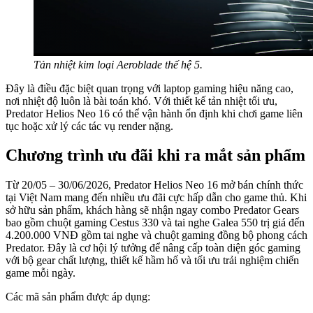
Tản nhiệt kim loại Aeroblade thế hệ 5.
Đây là điều đặc biệt quan trọng với laptop gaming hiệu năng cao,
nơi nhiệt độ luôn là bài toán khó. Với thiết kế tản nhiệt tối ưu,
Predator Helios Neo 16 có thể vận hành ổn định khi chơi game liên
tục hoặc xử lý các tác vụ render nặng.
Chương trình ưu đãi khi ra mắt sản phẩm
Từ 20/05 – 30/06/2026, Predator Helios Neo 16 mở bán chính thức
tại Việt Nam mang đến nhiều ưu đãi cực hấp dẫn cho game thủ. Khi
sở hữu sản phẩm, khách hàng sẽ nhận ngay combo Predator Gears
bao gồm chuột gaming Cestus 330 và tai nghe Galea 550 trị giá đến
4.200.000 VNĐ gồm tai nghe và chuột gaming đồng bộ phong cách
Predator. Đây là cơ hội lý tưởng để nâng cấp toàn diện góc gaming
với bộ gear chất lượng, thiết kế hầm hố và tối ưu trải nghiệm chiến
game mỗi ngày.
Các mã sản phẩm được áp dụng: