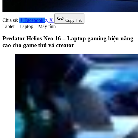
link
Chia sẻ:
Facebook
X
Copy link
Tablet – Laptop – Máy tính
Predator Helios Neo 16 – Laptop gaming hiệu năng
cao cho game thủ và creator