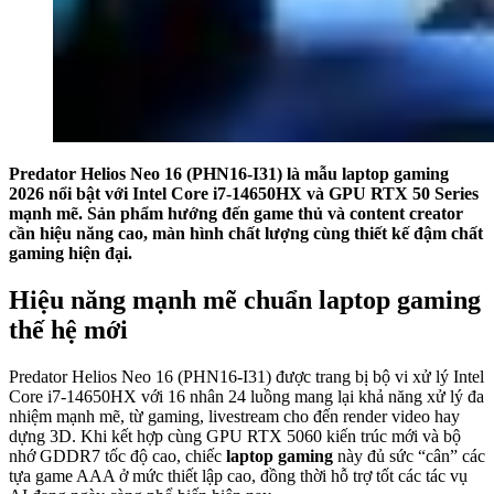
Predator Helios Neo 16 (PHN16-I31) là mẫu laptop gaming
2026 nổi bật với Intel Core i7-14650HX và GPU RTX 50 Series
mạnh mẽ. Sản phẩm hướng đến game thủ và content creator
cần hiệu năng cao, màn hình chất lượng cùng thiết kế đậm chất
gaming hiện đại.
Hiệu năng mạnh mẽ chuẩn laptop gaming
thế hệ mới
Predator Helios Neo 16 (PHN16-I31) được trang bị bộ vi xử lý Intel
Core i7-14650HX với 16 nhân 24 luồng mang lại khả năng xử lý đa
nhiệm mạnh mẽ, từ gaming, livestream cho đến render video hay
dựng 3D. Khi kết hợp cùng GPU RTX 5060 kiến trúc mới và bộ
nhớ GDDR7 tốc độ cao, chiếc
laptop gaming
này đủ sức “cân” các
tựa game AAA ở mức thiết lập cao, đồng thời hỗ trợ tốt các tác vụ