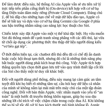
Để làm được điều này, hệ thống AI của Apple vẫn sẽ ưu tiên xử lý
trực tiếp trên phần cứng thiết bị (On-device) kết hợp với cơ sở hạ
tầng Điện toán đám mây riêng (Private Cloud Compute). Đáng chú
ý, để bù đắp cho những hạn chế về mặt dữ liệu đào tạo, Apple có
thể sẽ bắt tay và dựa vào cơ sở hạ tầng Gemini của Google ở phía
sau hậu trường nhằm nâng cao năng lực học thuật cho Siri.
Chiến lược này đặt Apple vào một vị thế khá đặc biệt. Họ vừa muốn
Siri đủ thông minh để cạnh tranh sòng phẳng với các đối thủ, lại vừa
từ chối áp dụng các phương thức thu thập dữ liệu người dùng kiểu
“vơ bèo gạt tép”.
Ở thời điểm hiện tại, các chatbot đối thủ đều đã có chế độ ẩn danh
hoặc cuộc hội thoại tạm thời, nhưng đó chỉ là những tính năng phụ
bắt buộc người dùng phải kích hoạt thủ công. Việc Apple tích hợp
thẳng quyền lựa chọn thời gian lưu trữ vào quy trình thiết lập cốt lõi
của Siri cho thấy một tư duy rất khác biệt.
Đối với người dùng phổ thông, điều này mang lại cảm giác an tâm
tuyệt đối khi họ biết rõ những tâm sự, câu hỏi hay dữ liệu cá nhân
của mình sẽ không nằm lại mãi mãi trên máy chủ của một tập đoàn
công nghệ. Đối với bản thân Apple, việc nhấn mạnh vào yếu tố “an
toàn” là một bước đi truyền thông khôn ngoan, giúp họ xoa dịu
những lời chỉ trích về việc chậm chân trong cuộc đua AI. Khi không
thể so bì về tốc độ xử lý hay kích thước mô hình khổng lồ, Apple