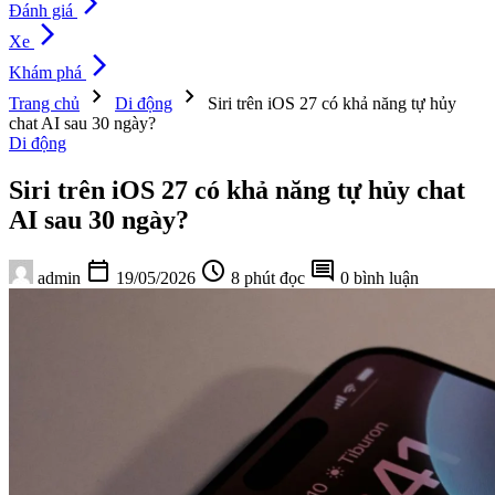
arrow_forward_ios
Đánh giá
arrow_forward_ios
Xe
arrow_forward_ios
Khám phá
chevron_right
chevron_right
Trang chủ
Di động
Siri trên iOS 27 có khả năng tự hủy
chat AI sau 30 ngày?
Di động
Siri trên iOS 27 có khả năng tự hủy chat
AI sau 30 ngày?
calendar_today
schedule
comment
admin
19/05/2026
8 phút đọc
0 bình luận