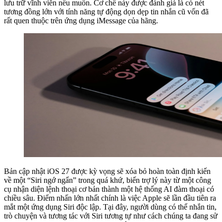
lưu trữ vĩnh viễn nếu muốn. Cơ chế này được đánh giá là có nét
tương đồng lớn với tính năng tự động dọn dẹp tin nhắn cũ vốn đã
rất quen thuộc trên ứng dụng iMessage của hãng.
Bản cập nhật iOS 27 được kỳ vọng sẽ xóa bỏ hoàn toàn định kiến
về một “Siri ngớ ngẩn” trong quá khứ, biến trợ lý này từ một công
cụ nhận diện lệnh thoại cơ bản thành một hệ thống AI đàm thoại có
chiều sâu. Điểm nhấn lớn nhất chính là việc Apple sẽ lần đầu tiên ra
mắt một ứng dụng Siri độc lập. Tại đây, người dùng có thể nhắn tin,
trò chuyện và tương tác với Siri tương tự như cách chúng ta đang sử