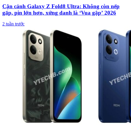
Cận cảnh Galaxy Z Fold8 Ultra: Không còn nếp
gấp, pin lớn hơn, xứng danh là ‘Vua gập’ 2026
2 tuần trước