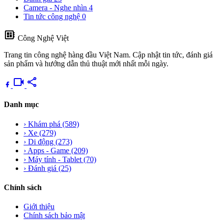
Camera - Nghe nhìn
4
Tin tức công nghệ
0
developer_board
Công Nghệ Việt
Trang tin công nghệ hàng đầu Việt Nam. Cập nhật tin tức, đánh giá
sản phẩm và hướng dẫn thủ thuật mới nhất mỗi ngày.
videocam
share
Danh mục
›
Khám phá
(589)
›
Xe
(279)
›
Di động
(273)
›
Apps - Game
(209)
›
Máy tính - Tablet
(70)
›
Đánh giá
(25)
Chính sách
Giới thiệu
Chính sách bảo mật