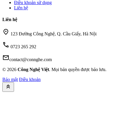
Điều khoản sử dụng
Liên hệ
Liên hệ
location_on
123 Đường Công Nghệ, Q. Cầu Giấy, Hà Nội
call
0723 265 292
mail
contact@connghe.com
© 2026
Công Nghệ Việt
. Mọi bản quyền được bảo lưu.
Bảo mật
Điều khoản
keyboard_double_arrow_up