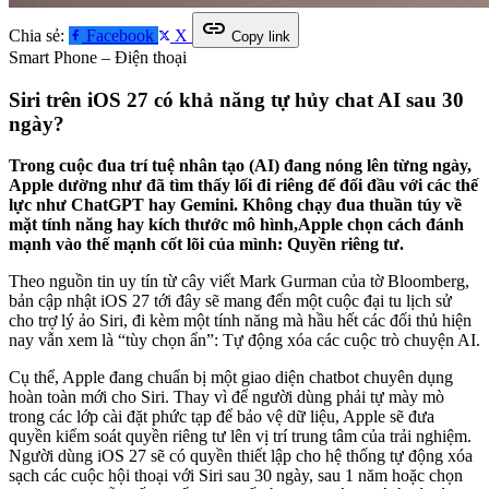
link
Chia sẻ:
Facebook
X
Copy link
Smart Phone – Điện thoại
Siri trên iOS 27 có khả năng tự hủy chat AI sau 30
ngày?
Trong cuộc đua trí tuệ nhân tạo (AI) đang nóng lên từng ngày,
Apple dường như đã tìm thấy lối đi riêng để đối đầu với các thế
lực như ChatGPT hay Gemini. Không chạy đua thuần túy về
mặt tính năng hay kích thước mô hình,Apple chọn cách đánh
mạnh vào thế mạnh cốt lõi của mình: Quyền riêng tư.
Theo nguồn tin uy tín từ cây viết Mark Gurman của tờ Bloomberg,
bản cập nhật iOS 27 tới đây sẽ mang đến một cuộc đại tu lịch sử
cho trợ lý ảo Siri, đi kèm một tính năng mà hầu hết các đối thủ hiện
nay vẫn xem là “tùy chọn ẩn”: Tự động xóa các cuộc trò chuyện AI.
Cụ thể, Apple đang chuẩn bị một giao diện chatbot chuyên dụng
hoàn toàn mới cho Siri. Thay vì để người dùng phải tự mày mò
trong các lớp cài đặt phức tạp để bảo vệ dữ liệu, Apple sẽ đưa
quyền kiểm soát quyền riêng tư lên vị trí trung tâm của trải nghiệm.
Người dùng iOS 27 sẽ có quyền thiết lập cho hệ thống tự động xóa
sạch các cuộc hội thoại với Siri sau 30 ngày, sau 1 năm hoặc chọn