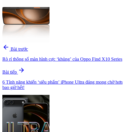
arrow_back
Bài trước
Rò rỉ thông số màn hình cực ‘khủng’ của Oppo Find X10 Series
arrow_forward
Bài tiếp
6 Tính năng khiến ‘siêu phẩm’ iPhone Ultra đáng mong chờ hơn
bao giờ hết!