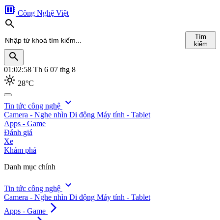
developer_board
Công Nghệ Việt
search
Tìm
kiếm
search
01:02:59
Th 6 07 thg 8
light_mode
28°C
search
expand_more
Tin tức công nghệ
Camera - Nghe nhìn
Di động
Máy tính - Tablet
Tìm
Apps - Game
kiếm
Đánh giá
Xe
Khám phá
Danh mục chính
expand_more
Tin tức công nghệ
Camera - Nghe nhìn
Di động
Máy tính - Tablet
arrow_forward_ios
Apps - Game