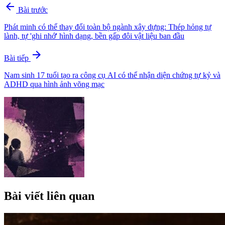
arrow_back
Bài trước
Phát minh có thể thay đổi toàn bộ ngành xây dựng: Thép hỏng tự
lành, tự 'ghi nhớ' hình dạng, bền gấp đôi vật liệu ban đầu
arrow_forward
Bài tiếp
Nam sinh 17 tuổi tạo ra công cụ AI có thể nhận diện chứng tự kỷ và
ADHD qua hình ảnh võng mạc
Bài viết liên quan