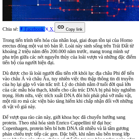
link
Chia sẻ:
Facebook
X
Copy link
Trong tiến trình tiến hóa của nhân loại, giai đoạn tồn tại của Homo
erectus đóng một vai trò bản lề. Loài này sinh sống trên Trái Đất từ
khoảng 2 triệu năm đến 200.000 năm trước, mang trong mình sự
pha trộn giữa các nét nguyên thủy của loài vượn và những đặc điểm
tiến bộ của người hiện đại.
Dù được cho là loài người đầu tiên rời khỏi lục địa châu Phi để tiến
vào châu Á và châu Âu, tuy nhiên việc thu thập thông tin di truyền
của họ lại gặp vô vàn trắc trở. Lý do chính nằm ở tuổi đời quá lớn
của các mẫu hóa thạch, khiến cho cấu trúc DNA bị phá hủy nghiêm
trọng. Hơn nữa, việc trích xuất DNA đòi hỏi phải phá vỡ mẫu vật,
một rủi ro mà các viện bảo tàng hiếm khi chấp nhận đối với những
di vật vô giá này.
Để vượt qua rào cản này, giới khoa học đã chuyển hướng sang
protein. Theo nhà hóa sinh Enrico Cappellini từ đại học
Copenhagen, protein bền bỉ hơn DNA rất nhiều và là tấm gương
phản chiếu trực tiếp các gen. Đặc biệt, khi nằm sâu bên trong lớp