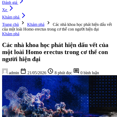
arrow_forward_ios
Đánh giá
arrow_forward_ios
Xe
arrow_forward_ios
Khám phá
chevron_right
chevron_right
Trang chủ
Khám phá
Các nhà khoa học phát hiện dấu vết
của một loài Homo erectus trong cơ thể con người hiện đại
Khám phá
Các nhà khoa học phát hiện dấu vết của
một loài Homo erectus trong cơ thể con
người hiện đại
calendar_today
schedule
comment
admin
21/05/2026
8 phút đọc
0 bình luận