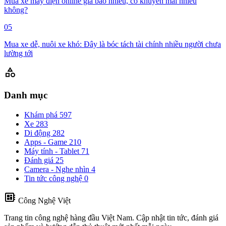
Mua xe máy điện online giá bao nhiêu, có khuyến mãi nhiều
không?
05
Mua xe dễ, nuôi xe khó: Đây là bóc tách tài chính nhiều người chưa
lường tới
category
Danh mục
Khám phá
597
Xe
283
Di động
282
Apps - Game
210
Máy tính - Tablet
71
Đánh giá
25
Camera - Nghe nhìn
4
Tin tức công nghệ
0
developer_board
Công Nghệ Việt
Trang tin công nghệ hàng đầu Việt Nam. Cập nhật tin tức, đánh giá