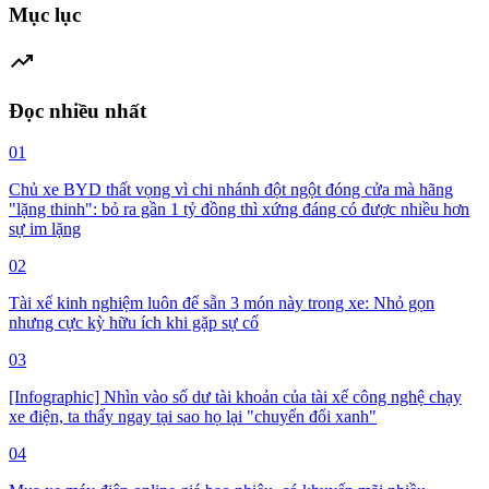
Mục lục
trending_up
Đọc nhiều nhất
01
Chủ xe BYD thất vọng vì chi nhánh đột ngột đóng cửa mà hãng
"lặng thinh": bỏ ra gần 1 tỷ đồng thì xứng đáng có được nhiều hơn
sự im lặng
02
Tài xế kinh nghiệm luôn để sẵn 3 món này trong xe: Nhỏ gọn
nhưng cực kỳ hữu ích khi gặp sự cố
03
[Infographic] Nhìn vào số dư tài khoản của tài xế công nghệ chạy
xe điện, ta thấy ngay tại sao họ lại "chuyển đổi xanh"
04