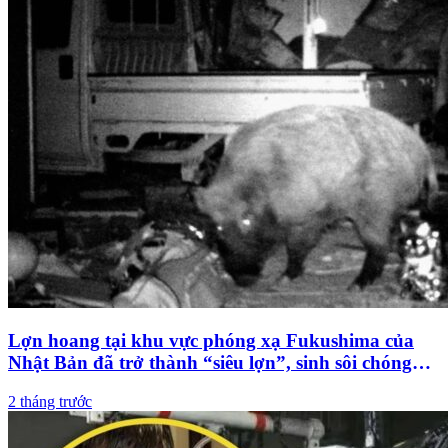
Lợn hoang tại khu vực phóng xạ Fukushima của
Nhật Bản đã trở thành “siêu lợn”, sinh sôi chóng
mặt, đe dọa mất kiểm soát
2 tháng trước