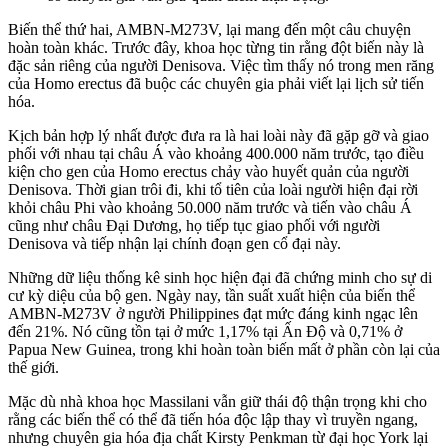
Biến thể thứ hai, AMBN-M273V, lại mang đến một câu chuyện
hoàn toàn khác. Trước đây, khoa học từng tin rằng đột biến này là
đặc sản riêng của người Denisova. Việc tìm thấy nó trong men răng
của Homo erectus đã buộc các chuyên gia phải viết lại lịch sử tiến
hóa.
Kịch bản hợp lý nhất được đưa ra là hai loài này đã gặp gỡ và giao
phối với nhau tại châu Á vào khoảng 400.000 năm trước, tạo điều
kiện cho gen của Homo erectus chảy vào huyết quản của người
Denisova. Thời gian trôi đi, khi tổ tiên của loài người hiện đại rời
khỏi châu Phi vào khoảng 50.000 năm trước và tiến vào châu Á
cũng như châu Đại Dương, họ tiếp tục giao phối với người
Denisova và tiếp nhận lại chính đoạn gen cổ đại này.
Những dữ liệu thống kê sinh học hiện đại đã chứng minh cho sự di
cư kỳ diệu của bộ gen. Ngày nay, tần suất xuất hiện của biến thể
AMBN-M273V ở người Philippines đạt mức đáng kinh ngạc lên
đến 21%. Nó cũng tồn tại ở mức 1,17% tại Ấn Độ và 0,71% ở
Papua New Guinea, trong khi hoàn toàn biến mất ở phần còn lại của
thế giới.
Mặc dù nhà khoa học Massilani vẫn giữ thái độ thận trọng khi cho
rằng các biến thể có thể đã tiến hóa độc lập thay vì truyền ngang,
nhưng chuyên gia hóa địa chất Kirsty Penkman từ đại học York lại