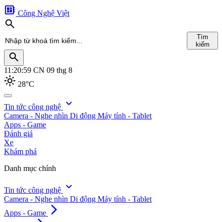
developer_board
Công Nghệ Việt
search
Tìm
kiếm
search
11:21:00
CN 09 thg 8
light_mode
28°C
search
expand_more
Tin tức công nghệ
Camera - Nghe nhìn
Di động
Máy tính - Tablet
Tìm
Apps - Game
kiếm
Đánh giá
Xe
Khám phá
Danh mục chính
expand_more
Tin tức công nghệ
Camera - Nghe nhìn
Di động
Máy tính - Tablet
arrow_forward_ios
Apps - Game