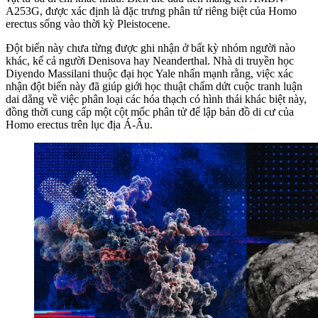
A253G, được xác định là đặc trưng phân tử riêng biệt của Homo
erectus sống vào thời kỳ Pleistocene.
Đột biến này chưa từng được ghi nhận ở bất kỳ nhóm người nào
khác, kể cả người Denisova hay Neanderthal. Nhà di truyền học
Diyendo Massilani thuộc đại học Yale nhấn mạnh rằng, việc xác
nhận đột biến này đã giúp giới học thuật chấm dứt cuộc tranh luận
dai dẳng về việc phân loại các hóa thạch có hình thái khác biệt này,
đồng thời cung cấp một cột mốc phân tử để lập bản đồ di cư của
Homo erectus trên lục địa Á-Âu.