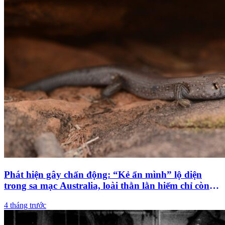
Phát hiện gây chấn động: “Kẻ ẩn mình” lộ diện
trong sa mạc Australia, loài thằn lằn hiếm chỉ còn
dưới 20 cá thể
4 tháng trước