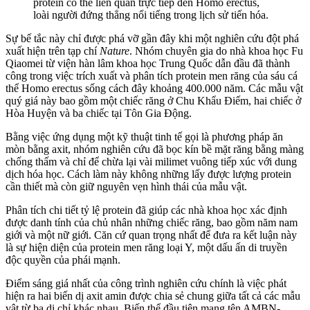
protein có thể liên quan trực tiếp đến Homo erectus,
loài người đứng thẳng nổi tiếng trong lịch sử tiến hóa.
Sự bế tắc này chỉ được phá vỡ gần đây khi một nghiên cứu đột phá
xuất hiện trên tạp chí
Nature
. Nhóm chuyên gia do nhà khoa học Fu
Qiaomei từ viện hàn lâm khoa học Trung Quốc dẫn đầu đã thành
công trong việc trích xuất và phân tích protein men răng của sáu cá
thể Homo erectus sống cách đây khoảng 400.000 năm. Các mẫu vật
quý giá này bao gồm một chiếc răng ở Chu Khẩu Điếm, hai chiếc ở
Hòa Huyện và ba chiếc tại Tôn Gia Động.
Bằng việc ứng dụng một kỹ thuật tinh tế gọi là phương pháp ăn
mòn bằng axit, nhóm nghiên cứu đã bọc kín bề mặt răng bằng màng
chống thấm và chỉ để chừa lại vài milimet vuông tiếp xúc với dung
dịch hóa học. Cách làm này không những lấy được lượng protein
cần thiết mà còn giữ nguyên vẹn hình thái của mẫu vật.
Phân tích chi tiết tỷ lệ protein đã giúp các nhà khoa học xác định
được danh tính của chủ nhân những chiếc răng, bao gồm năm nam
giới và một nữ giới. Căn cứ quan trọng nhất để đưa ra kết luận này
là sự hiện diện của protein men răng loại Y, một dấu ấn di truyền
độc quyền của phái mạnh.
Điểm sáng giá nhất của công trình nghiên cứu chính là việc phát
hiện ra hai biến dị axit amin được chia sẻ chung giữa tất cả các mẫu
vật từ ba di chỉ khác nhau. Biến thể đầu tiên mang tên AMBN-