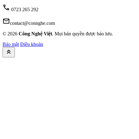
call
0723 265 292
mail
contact@connghe.com
© 2026
Công Nghệ Việt
. Mọi bản quyền được bảo lưu.
Bảo mật
Điều khoản
keyboard_double_arrow_up