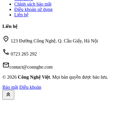
Chính sách bảo mật
Điều khoản sử dụng
Liên hệ
Liên hệ
location_on
123 Đường Công Nghệ, Q. Cầu Giấy, Hà Nội
call
0723 265 292
mail
contact@connghe.com
© 2026
Công Nghệ Việt
. Mọi bản quyền được bảo lưu.
Bảo mật
Điều khoản
keyboard_double_arrow_up