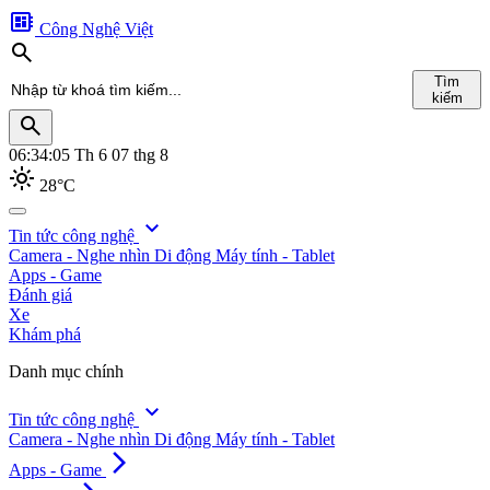
developer_board
Công Nghệ Việt
search
Tìm
kiếm
search
06:34:06
Th 6 07 thg 8
light_mode
28°C
search
expand_more
Tin tức công nghệ
Camera - Nghe nhìn
Di động
Máy tính - Tablet
Tìm
Apps - Game
kiếm
Đánh giá
Xe
Khám phá
Danh mục chính
expand_more
Tin tức công nghệ
Camera - Nghe nhìn
Di động
Máy tính - Tablet
arrow_forward_ios
Apps - Game