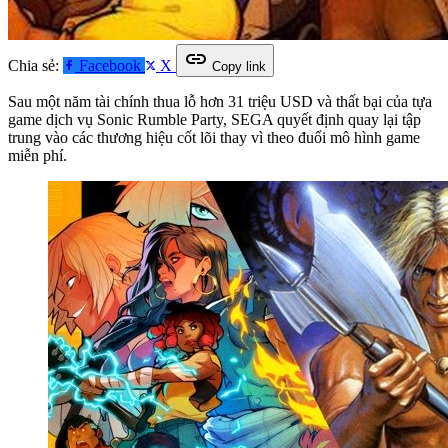
link
Chia sẻ:
Facebook
X
Copy link
Sau một năm tài chính thua lỗ hơn 31 triệu USD và thất bại của tựa
game dịch vụ Sonic Rumble Party, SEGA quyết định quay lại tập
trung vào các thương hiệu cốt lõi thay vì theo đuổi mô hình game
miễn phí.