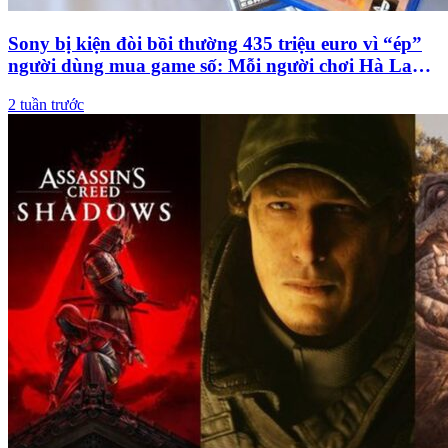
Sony bị kiện đòi bồi thường 435 triệu euro vì “ép”
người dùng mua game số: Mỗi người chơi Hà Lan
có thể nhận khoảng 7.6 triệu đồng
2 tuần trước