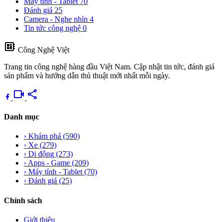
Máy tính - Tablet
70
Đánh giá
25
Camera - Nghe nhìn
4
Tin tức công nghệ
0
developer_board
Công Nghệ Việt
Trang tin công nghệ hàng đầu Việt Nam. Cập nhật tin tức, đánh giá
sản phẩm và hướng dẫn thủ thuật mới nhất mỗi ngày.
videocam
share
Danh mục
›
Khám phá
(590)
›
Xe
(279)
›
Di động
(273)
›
Apps - Game
(209)
›
Máy tính - Tablet
(70)
›
Đánh giá
(25)
Chính sách
Giới thiệu