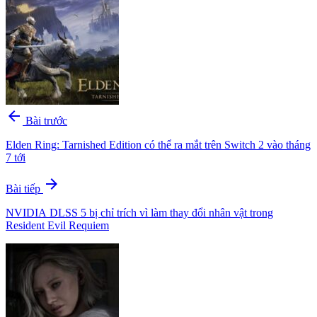
arrow_back
Bài trước
Elden Ring: Tarnished Edition có thể ra mắt trên Switch 2 vào tháng
7 tới
arrow_forward
Bài tiếp
NVIDIA DLSS 5 bị chỉ trích vì làm thay đổi nhân vật trong
Resident Evil Requiem