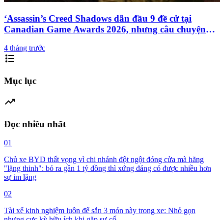
‘Assassin’s Creed Shadows dẫn đầu 9 đề cử tại
Canadian Game Awards 2026, nhưng câu chuyện
đáng nhớ nhất lại thuộc về một studio vừa “khai
4 tháng trước
tử”
format_list_bulleted
Mục lục
trending_up
Đọc nhiều nhất
01
Chủ xe BYD thất vọng vì chi nhánh đột ngột đóng cửa mà hãng
"lặng thinh": bỏ ra gần 1 tỷ đồng thì xứng đáng có được nhiều hơn
sự im lặng
02
Tài xế kinh nghiệm luôn để sẵn 3 món này trong xe: Nhỏ gọn
nhưng cực kỳ hữu ích khi gặp sự cố