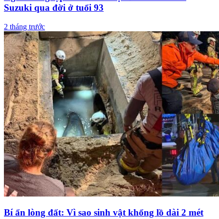
Suzuki qua đời ở tuổi 93
2 tháng trước
Bí ẩn lòng đất: Vì sao sinh vật khổng lồ dài 2 mét