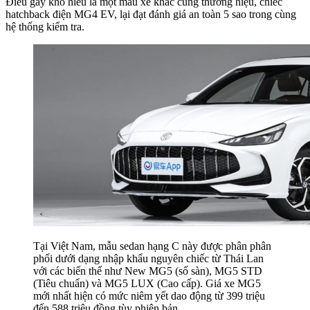
Điều gây khó hiểu là một mẫu xe khác cùng thương hiệu, chiếc
hatchback điện MG4 EV, lại đạt đánh giá an toàn 5 sao trong cùng
hệ thống kiểm tra.
Tại Việt Nam, mẫu sedan hạng C này được phân phân
phối dưới dạng nhập khẩu nguyên chiếc từ Thái Lan
với các biến thể như New MG5 (số sàn), MG5 STD
(Tiêu chuẩn) và MG5 LUX (Cao cấp). Giá xe MG5
mới nhất hiện có mức niêm yết dao động từ 399 triệu
đến 588 triệu đồng tùy phiên bản.