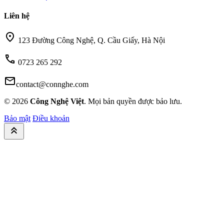
Liên hệ
location_on
123 Đường Công Nghệ, Q. Cầu Giấy, Hà Nội
call
0723 265 292
mail
contact@connghe.com
© 2026
Công Nghệ Việt
. Mọi bản quyền được bảo lưu.
Bảo mật
Điều khoản
keyboard_double_arrow_up