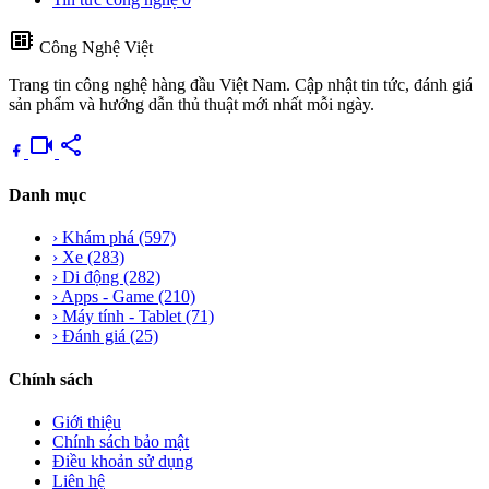
developer_board
Công Nghệ Việt
Trang tin công nghệ hàng đầu Việt Nam. Cập nhật tin tức, đánh giá
sản phẩm và hướng dẫn thủ thuật mới nhất mỗi ngày.
videocam
share
Danh mục
›
Khám phá
(597)
›
Xe
(283)
›
Di động
(282)
›
Apps - Game
(210)
›
Máy tính - Tablet
(71)
›
Đánh giá
(25)
Chính sách
Giới thiệu
Chính sách bảo mật
Điều khoản sử dụng
Liên hệ