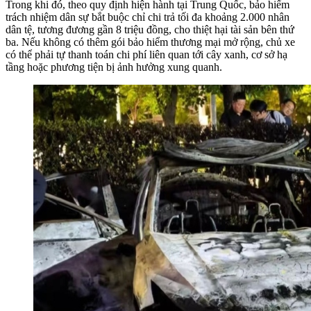
Trong khi đó, theo quy định hiện hành tại Trung Quốc, bảo hiểm
trách nhiệm dân sự bắt buộc chỉ chi trả tối đa khoảng 2.000 nhân
dân tệ, tương đương gần 8 triệu đồng, cho thiệt hại tài sản bên thứ
ba. Nếu không có thêm gói bảo hiểm thương mại mở rộng, chủ xe
có thể phải tự thanh toán chi phí liên quan tới cây xanh, cơ sở hạ
tầng hoặc phương tiện bị ảnh hưởng xung quanh.