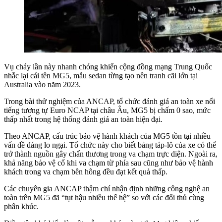
Vụ cháy lần này nhanh chóng khiến cộng đồng mạng Trung Quốc
nhắc lại cái tên MG5, mẫu sedan từng tạo nên tranh cãi lớn tại
Australia vào năm 2023.
Trong bài thử nghiệm của ANCAP, tổ chức đánh giá an toàn xe nổi
tiếng tương tự Euro NCAP tại châu Âu, MG5 bị chấm 0 sao, mức
thấp nhất trong hệ thống đánh giá an toàn hiện đại.
Theo ANCAP, cấu trúc bảo vệ hành khách của MG5 tồn tại nhiều
vấn đề đáng lo ngại. Tổ chức này cho biết bảng táp-lô của xe có thể
trở thành nguồn gây chấn thương trong va chạm trực diện. Ngoài ra,
khả năng bảo vệ cổ khi va chạm từ phía sau cũng như bảo vệ hành
khách trong va chạm bên hông đều đạt kết quả thấp.
Các chuyên gia ANCAP thậm chí nhận định những công nghệ an
toàn trên MG5 đã “tụt hậu nhiều thế hệ” so với các đối thủ cùng
phân khúc.