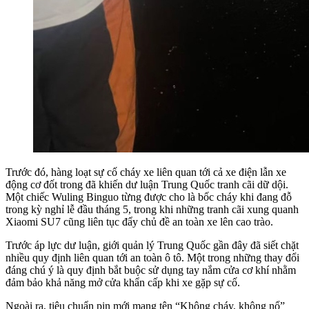
Trước đó, hàng loạt sự cố cháy xe liên quan tới cả xe điện lẫn xe
động cơ đốt trong đã khiến dư luận Trung Quốc tranh cãi dữ dội.
Một chiếc Wuling Binguo từng được cho là bốc cháy khi đang đỗ
trong kỳ nghỉ lễ đầu tháng 5, trong khi những tranh cãi xung quanh
Xiaomi SU7 cũng liên tục đẩy chủ đề an toàn xe lên cao trào.
Trước áp lực dư luận, giới quản lý Trung Quốc gần đây đã siết chặt
nhiều quy định liên quan tới an toàn ô tô. Một trong những thay đổi
đáng chú ý là quy định bắt buộc sử dụng tay nắm cửa cơ khí nhằm
đảm bảo khả năng mở cửa khẩn cấp khi xe gặp sự cố.
Ngoài ra, tiêu chuẩn pin mới mang tên “Không cháy, không nổ”