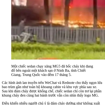
Một chiếc sedan chạy xăng MG5 đã bốc cháy khi đang
đỗ bên ngoài một khách sạn ở Ninh Ba, tỉnh Chiết
Giang, Trung Quốc vào đêm 17 tháng 5.
Các hình ảnh lan truyền trên WeChat và Rednote cho thấy ngọn lửa
bao trùm gần như toàn bộ khoang cabin và khu vực phía sau xe.
Sau khi đám cháy được khống chế, chiếc sedan chỉ còn trơ lại phần
khung cháy đen cùng hai bánh trước vẫn còn nhìn thấy logo MG.
Điều khiến nhiều người chú ý là đám cháy dường như không xuất