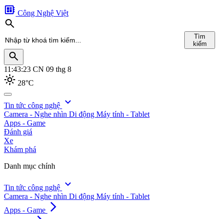
developer_board
Công Nghệ Việt
search
Tìm
kiếm
search
11:43:25
CN 09 thg 8
light_mode
28°C
search
expand_more
Tin tức công nghệ
Camera - Nghe nhìn
Di động
Máy tính - Tablet
Tìm
Apps - Game
kiếm
Đánh giá
Xe
Khám phá
Danh mục chính
expand_more
Tin tức công nghệ
Camera - Nghe nhìn
Di động
Máy tính - Tablet
arrow_forward_ios
Apps - Game