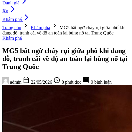
arrow_forward_ios
Đánh giá
arrow_forward_ios
Xe
arrow_forward_ios
Khám phá
chevron_right
chevron_right
Trang chủ
Khám phá
MG5 bất ngờ cháy rụi giữa phố khi
đang đỗ, tranh cãi về độ an toàn lại bùng nổ tại Trung Quốc
Khám phá
MG5 bất ngờ cháy rụi giữa phố khi đang
đỗ, tranh cãi về độ an toàn lại bùng nổ tại
Trung Quốc
calendar_today
schedule
comment
admin
22/05/2026
8 phút đọc
0 bình luận