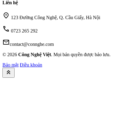
Liên hệ
location_on
123 Đường Công Nghệ, Q. Cầu Giấy, Hà Nội
call
0723 265 292
mail
contact@connghe.com
© 2026
Công Nghệ Việt
. Mọi bản quyền được bảo lưu.
Bảo mật
Điều khoản
keyboard_double_arrow_up