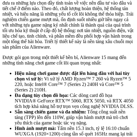
đưa ra những lựa chọn đầy tính toán về việc nên đầu tư vào đâu và
tiết chế ở điểm nào. Theo đó, chất lượng hoàn thiện, hệ thống tản
nhiệt, và hiệu năng là những yếu tố cốt lõi không thể thỏa hiệp. Trải
nghiệm chiến game mượt mà, ổn định suốt nhiều giờ liền ngay cả
với những tựa game nặng ký nhất chính là thành quả của quá trình
tối ưu hóa kỹ thuật ở cấp độ hệ thống: nơi tản nhiệt, nguồn điện, vật
liệu chế tạo, tinh chỉnh, và phần mềm đều phối hợp vận hành trong
một tổng thể hài hòa. Triết lý thiết kế này là nền tảng xâu chuỗi mọi
sản phẩm của Alienware.
Được gói gọn trong một thiết kế bền bỉ, Alienware 15 mang đến
những tính năng chơi game cốt lõi quan trọng nhất:
Hiệu năng chơi game được đặt lên hàng đầu với hai tùy
chọn vi xử lý:
Vi xử lý AMD Ryzen™ 7 260 và Ryzen™ 5
220, hoặc Intel® Core™ 7 (Series 2) 240H và Core™ 5
(Series 2) 210H.
Đa dạng tùy chọn đồ họa:
Các dòng card đồ họa
NVIDIA® GeForce RTX™ 5060, RTX 5050, và RTX 4050
tích hợp khả năng hỗ trợ trọn vẹn công nghệ NVIDIA DLSS.
Sẵn sàng chiến game và đa nhiệm:
Tổng công suất nền
tảng (TPP) lên đến 110W, giúp vận hành mượt mà trò chơi
yêu thích của game hoặc tác vụ nặng.
Hình ảnh mượt mà:
Tấm nền 15.3 inch, tỷ lệ 16:10 chuẩn
WUXGA (1920×1200) cùng tần số quét 165Hz mang lại trải