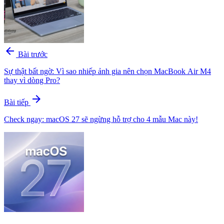
arrow_back
Bài trước
Sự thật bất ngờ: Vì sao nhiếp ảnh gia nên chọn MacBook Air M4
thay vì dòng Pro?
arrow_forward
Bài tiếp
Check ngay: macOS 27 sẽ ngừng hỗ trợ cho 4 mẫu Mac này!