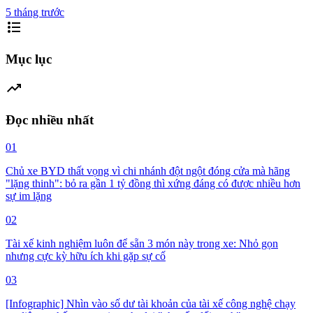
5 tháng trước
format_list_bulleted
Mục lục
trending_up
Đọc nhiều nhất
01
Chủ xe BYD thất vọng vì chi nhánh đột ngột đóng cửa mà hãng
"lặng thinh": bỏ ra gần 1 tỷ đồng thì xứng đáng có được nhiều hơn
sự im lặng
02
Tài xế kinh nghiệm luôn để sẵn 3 món này trong xe: Nhỏ gọn
nhưng cực kỳ hữu ích khi gặp sự cố
03
[Infographic] Nhìn vào số dư tài khoản của tài xế công nghệ chạy