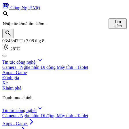
developer_board
Công Nghệ Việt
search
Tìm
kiếm
search
03:43:48
Th 7 08 thg 8
light_mode
28°C
search
expand_more
Tin tức công nghệ
Camera - Nghe nhìn
Di động
Máy tính - Tablet
Tìm
Apps - Game
kiếm
Đánh giá
Xe
Khám phá
Danh mục chính
expand_more
Tin tức công nghệ
Camera - Nghe nhìn
Di động
Máy tính - Tablet
arrow_forward_ios
Apps - Game