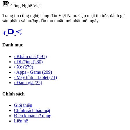
developer_board
Công Nghệ Việt
Trang tin công nghệ hàng đầu Việt Nam. Cập nhật tin tức, đánh giá
sản phẩm và hướng dẫn thủ thuật mới nhất mỗi ngày.
videocam
share
Danh mục
›
Khám phá
(591)
›
Di động
(280)
›
Xe
(279)
›
Apps - Game
(209)
›
Máy tính - Tablet
(71)
›
Đánh giá
(25)
Chính sách
Giới thiệu
Chính sách bảo mật
Điều khoản sử dụng
Liên hệ