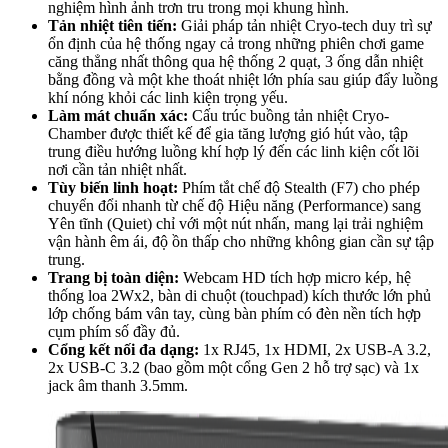
nghiệm hình ảnh trơn tru trong mọi khung hình.
Tản nhiệt tiên tiến:
Giải pháp tản nhiệt Cryo-tech duy trì sự
ổn định của hệ thống ngay cả trong những phiên chơi game
căng thẳng nhất thông qua hệ thống 2 quạt, 3 ống dẫn nhiệt
bằng đồng và một khe thoát nhiệt lớn phía sau giúp đẩy luồng
khí nóng khỏi các linh kiện trọng yếu.
Làm mát chuẩn xác:
Cấu trúc buồng tản nhiệt Cryo-
Chamber được thiết kế để gia tăng lượng gió hút vào, tập
trung điều hướng luồng khí hợp lý đến các linh kiện cốt lõi
nơi cần tản nhiệt nhất.
Tùy biến linh hoạt:
Phím tắt chế độ Stealth (F7) cho phép
chuyển đổi nhanh từ chế độ Hiệu năng (Performance) sang
Yên tĩnh (Quiet) chỉ với một nút nhấn, mang lại trải nghiệm
vận hành êm ái, độ ồn thấp cho những không gian cần sự tập
trung.
Trang bị toàn diện:
Webcam HD tích hợp micro kép, hệ
thống loa 2Wx2, bàn di chuột (touchpad) kích thước lớn phủ
lớp chống bám vân tay, cùng bàn phím có đèn nền tích hợp
cụm phím số đầy đủ.
Cổng kết nối đa dạng:
1x RJ45, 1x HDMI, 2x USB-A 3.2,
2x USB-C 3.2 (bao gồm một cổng Gen 2 hỗ trợ sạc) và 1x
jack âm thanh 3.5mm.