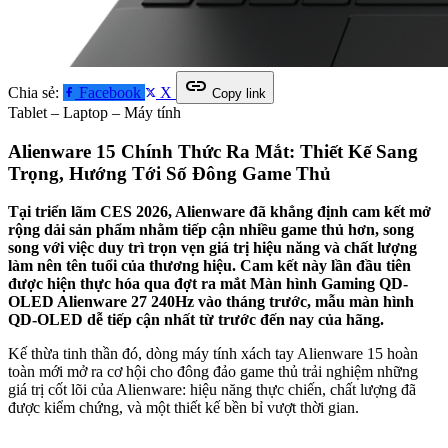
link
Chia sẻ:
Facebook
X
Copy link
Tablet – Laptop – Máy tính
Alienware 15 Chính Thức Ra Mắt: Thiết Kế Sang
Trọng, Hướng Tới Số Đông Game Thủ
Tại triển lãm CES 2026, Alienware đã khẳng định cam kết mở
rộng dải sản phẩm nhằm tiếp cận nhiều game thủ hơn, song
song với việc duy trì trọn vẹn giá trị hiệu năng và chất lượng
làm nên tên tuổi của thương hiệu. Cam kết này lần đầu tiên
được hiện thực hóa qua đợt ra mắt Màn hình Gaming QD-
OLED Alienware 27 240Hz vào tháng trước, mẫu màn hình
QD-OLED dễ tiếp cận nhất từ trước đến nay của hãng.
Kế thừa tinh thần đó, dòng máy tính xách tay Alienware 15 hoàn
toàn mới mở ra cơ hội cho đông đảo game thủ trải nghiệm những
giá trị cốt lõi của Alienware: hiệu năng thực chiến, chất lượng đã
được kiểm chứng, và một thiết kế bền bỉ vượt thời gian.