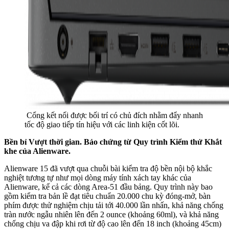
Cổng kết nối được bối trí có chủ đích nhằm đẩy nhanh
tốc độ giao tiếp tín hiệu với các linh kiện cốt lõi.
Bền bỉ Vượt thời gian. Bảo chứng từ Quy trình Kiểm thử Khắt
khe của Alienware.
Alienware 15 đã vượt qua chuỗi bài kiểm tra độ bền nội bộ khắc
nghiệt tương tự như mọi dòng máy tính xách tay khác của
Alienware, kể cả các dòng Area-51 đầu bảng. Quy trình này bao
gồm kiểm tra bản lề đạt tiêu chuẩn 20.000 chu kỳ đóng-mở, bàn
phím được thử nghiệm chịu tải tới 40.000 lần nhấn, khả năng chống
tràn nước ngẫu nhiên lên đến 2 ounce (khoảng 60ml), và khả năng
chống chịu va đập khi rơi từ độ cao lên đến 18 inch (khoảng 45cm)