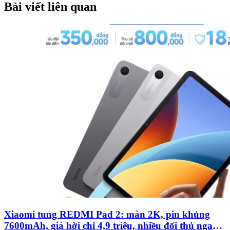
Bài viết liên quan
Xiaomi tung REDMI Pad 2: màn 2K, pin khủng
7600mAh, giá hời chỉ 4,9 triệu, nhiều đối thủ ngao