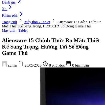
arrow_forward_ios
Đánh giá
arrow_forward_ios
Xe
arrow_forward_ios
Khám phá
chevron_right
chevron_right
Trang chủ
Máy tính - Tablet
Alienware 15 Chính Thức Ra
Mắt: Thiết Kế Sang Trọng, Hướng Tới Số Đông Game Thủ
Máy tính - Tablet
Alienware 15 Chính Thức Ra Mắt: Thiết
Kế Sang Trọng, Hướng Tới Số Đông
Game Thủ
calendar_today
schedule
comment
admin
23/05/2026
8 phút đọc
0 bình luận