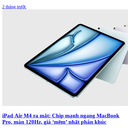
2 tháng trước
iPad Air M4 ra mắt: Chip mạnh ngang MacBook
Pro, màn 120Hz, giá ‘mềm’ nhất phân khúc