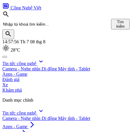
developer_board
Công Nghệ Việt
search
Tìm
kiếm
search
14:57:57
Th 7 08 thg 8
light_mode
28°C
search
expand_more
Tin tức công nghệ
Camera - Nghe nhìn
Di động
Máy tính - Tablet
Tìm
Apps - Game
kiếm
Đánh giá
Xe
Khám phá
Danh mục chính
expand_more
Tin tức công nghệ
Camera - Nghe nhìn
Di động
Máy tính - Tablet
arrow_forward_ios
Apps - Game