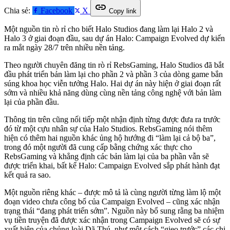
link
Chia sẻ:
Facebook
X
Copy link
Một nguồn tin rò rỉ cho biết Halo Studios đang làm lại Halo 2 và
Halo 3 ở giai đoạn đầu, sau dự án Halo: Campaign Evolved dự kiến
ra mắt ngày 28/7 trên nhiều nền tảng.
Theo người chuyên đăng tin rò rỉ RebsGaming, Halo Studios đã bắt
đầu phát triển bản làm lại cho phần 2 và phần 3 của dòng game bắn
súng khoa học viễn tưởng Halo. Hai dự án này hiện ở giai đoạn rất
sớm và nhiều khả năng dùng cùng nền tảng công nghệ với bản làm
lại của phần đầu.
Thông tin trên cũng nối tiếp một nhận định từng được đưa ra trước
đó từ một cựu nhân sự của Halo Studios. RebsGaming nói thêm
hiện có thêm hai nguồn khác ủng hộ hướng đi “làm lại cả bộ ba”,
trong đó một người đã cung cấp bằng chứng xác thực cho
RebsGaming và khẳng định các bản làm lại của ba phần vẫn sẽ
được triển khai, bất kể Halo: Campaign Evolved sắp phát hành đạt
kết quả ra sao.
Một nguồn riêng khác – được mô tả là cùng người từng làm lộ một
đoạn video chưa công bố của Campaign Evolved – cũng xác nhận
trạng thái “đang phát triển sớm”. Nguồn này bổ sung rằng ba nhiệm
vụ tiền truyện đã được xác nhận trong Campaign Evolved sẽ có sự
xuất hiện của chủng loài Dã Thú, như một cách “gieo trước” các chi