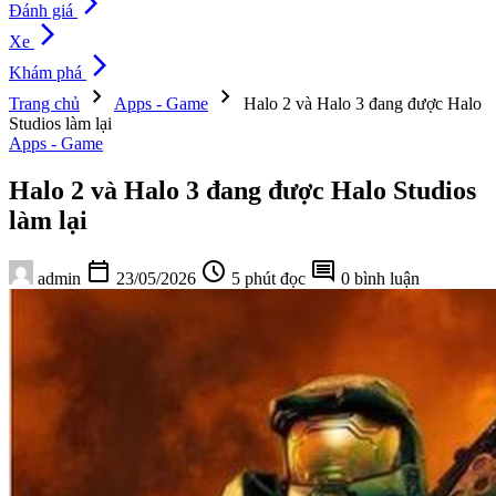
arrow_forward_ios
Đánh giá
arrow_forward_ios
Xe
arrow_forward_ios
Khám phá
chevron_right
chevron_right
Trang chủ
Apps - Game
Halo 2 và Halo 3 đang được Halo
Studios làm lại
Apps - Game
Halo 2 và Halo 3 đang được Halo Studios
làm lại
calendar_today
schedule
comment
admin
23/05/2026
5 phút đọc
0 bình luận