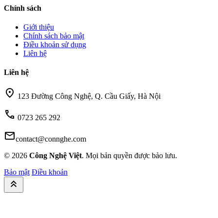
Chính sách
Giới thiệu
Chính sách bảo mật
Điều khoản sử dụng
Liên hệ
Liên hệ
location_on
123 Đường Công Nghệ, Q. Cầu Giấy, Hà Nội
call
0723 265 292
mail
contact@connghe.com
© 2026
Công Nghệ Việt
. Mọi bản quyền được bảo lưu.
Bảo mật
Điều khoản
keyboard_double_arrow_up