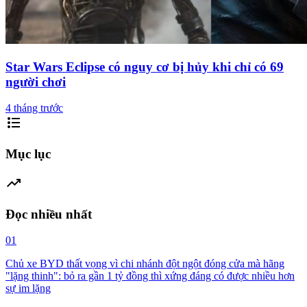
Star Wars Eclipse có nguy cơ bị hủy khi chỉ có 69
người chơi
4 tháng trước
format_list_bulleted
Mục lục
trending_up
Đọc nhiều nhất
01
Chủ xe BYD thất vọng vì chi nhánh đột ngột đóng cửa mà hãng
"lặng thinh": bỏ ra gần 1 tỷ đồng thì xứng đáng có được nhiều hơn
sự im lặng