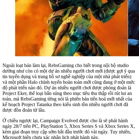
Ngoài loạt bản làm lại, RebsGaming cho biết trong nội bộ studio
dường như còn có một dự án nhiều người chơi mới (được gợi ý qua
tin tuyển dụng và trang hồ sơ nghề nghiệp của một nhà phát triển)
và một phần Halo chính tuyến hoàn toàn mới cũng đang ở một mức
độ phát triển nào đó. Dự án nhiều người chơi được phỏng đoán là
Project Eker, thể loại bắn súng theo mục tiêu thu thập rồi rút lui an
toàn, mà RebsGaming từng nói là phiên bản tiến hoá mới nhất của
kế hoạch Project Tatanka theo kiểu sinh tồn nhiều người chơi đã
được đồn đoán từ lâu.
Ở chiều ngược lại, Campaign Evolved được cho là sẽ phát hành
ngày 28/7 trên PC, PlayStation 5, Xbox Series S và Xbox Series X,
kèm giai đoạn truy cập sớm bắt đầu trước đó vài ngày. Tuy nhiên,
Microsoft hiện chưa xác nhận lịch phát hành này.