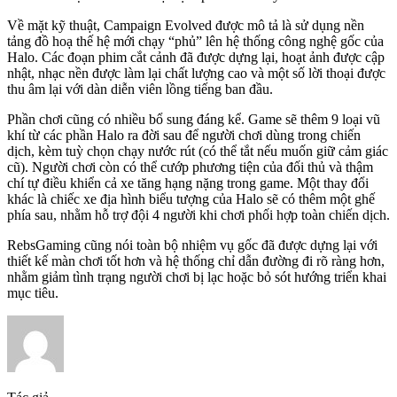
Về mặt kỹ thuật, Campaign Evolved được mô tả là sử dụng nền
tảng đồ hoạ thế hệ mới chạy “phủ” lên hệ thống công nghệ gốc của
Halo. Các đoạn phim cắt cảnh đã được dựng lại, hoạt ảnh được cập
nhật, nhạc nền được làm lại chất lượng cao và một số lời thoại được
thu âm lại với dàn diễn viên lồng tiếng ban đầu.
Phần chơi cũng có nhiều bổ sung đáng kể. Game sẽ thêm 9 loại vũ
khí từ các phần Halo ra đời sau để người chơi dùng trong chiến
dịch, kèm tuỳ chọn chạy nước rút (có thể tắt nếu muốn giữ cảm giác
cũ). Người chơi còn có thể cướp phương tiện của đối thủ và thậm
chí tự điều khiển cả xe tăng hạng nặng trong game. Một thay đổi
khác là chiếc xe địa hình biểu tượng của Halo sẽ có thêm một ghế
phía sau, nhằm hỗ trợ đội 4 người khi chơi phối hợp toàn chiến dịch.
RebsGaming cũng nói toàn bộ nhiệm vụ gốc đã được dựng lại với
thiết kế màn chơi tốt hơn và hệ thống chỉ dẫn đường đi rõ ràng hơn,
nhằm giảm tình trạng người chơi bị lạc hoặc bỏ sót hướng triển khai
mục tiêu.