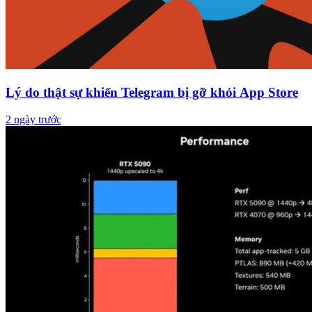
Lý do thật sự khiến Telegram bị gỡ khỏi App Store
2 ngày trước