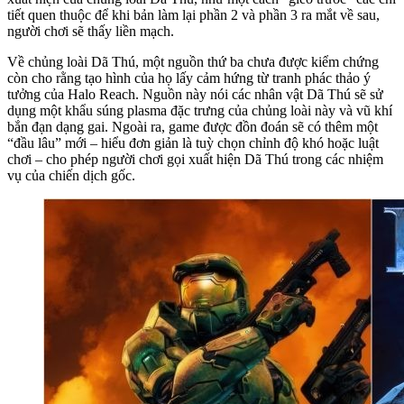
tiết quen thuộc để khi bản làm lại phần 2 và phần 3 ra mắt về sau,
người chơi sẽ thấy liền mạch.
Về chủng loài Dã Thú, một nguồn thứ ba chưa được kiểm chứng
còn cho rằng tạo hình của họ lấy cảm hứng từ tranh phác thảo ý
tưởng của Halo Reach. Nguồn này nói các nhân vật Dã Thú sẽ sử
dụng một khẩu súng plasma đặc trưng của chủng loài này và vũ khí
bắn đạn dạng gai. Ngoài ra, game được đồn đoán sẽ có thêm một
“đầu lâu” mới – hiểu đơn giản là tuỳ chọn chỉnh độ khó hoặc luật
chơi – cho phép người chơi gọi xuất hiện Dã Thú trong các nhiệm
vụ của chiến dịch gốc.