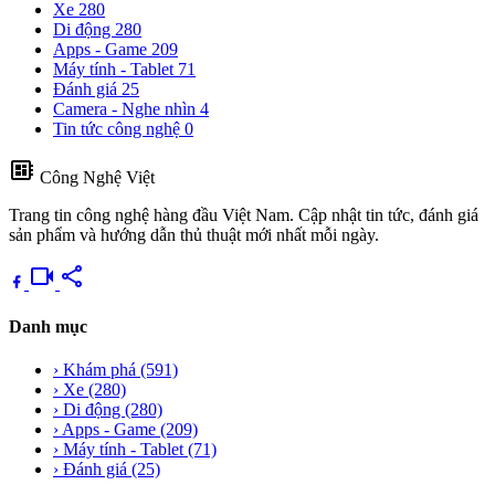
Xe
280
Di động
280
Apps - Game
209
Máy tính - Tablet
71
Đánh giá
25
Camera - Nghe nhìn
4
Tin tức công nghệ
0
developer_board
Công Nghệ Việt
Trang tin công nghệ hàng đầu Việt Nam. Cập nhật tin tức, đánh giá
sản phẩm và hướng dẫn thủ thuật mới nhất mỗi ngày.
videocam
share
Danh mục
›
Khám phá
(591)
›
Xe
(280)
›
Di động
(280)
›
Apps - Game
(209)
›
Máy tính - Tablet
(71)
›
Đánh giá
(25)