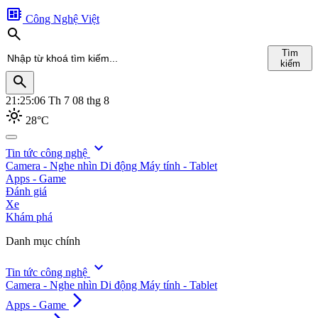
developer_board
Công Nghệ Việt
search
Tìm
kiếm
search
21:25:08
Th 7 08 thg 8
light_mode
28°C
search
expand_more
Tin tức công nghệ
Camera - Nghe nhìn
Di động
Máy tính - Tablet
Tìm
Apps - Game
kiếm
Đánh giá
Xe
Khám phá
Danh mục chính
expand_more
Tin tức công nghệ
Camera - Nghe nhìn
Di động
Máy tính - Tablet
arrow_forward_ios
Apps - Game