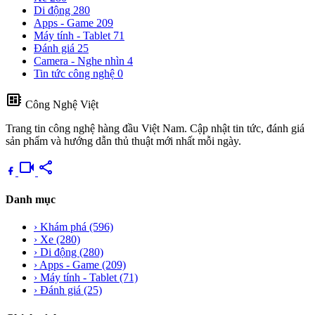
Di động
280
Apps - Game
209
Máy tính - Tablet
71
Đánh giá
25
Camera - Nghe nhìn
4
Tin tức công nghệ
0
developer_board
Công Nghệ Việt
Trang tin công nghệ hàng đầu Việt Nam. Cập nhật tin tức, đánh giá
sản phẩm và hướng dẫn thủ thuật mới nhất mỗi ngày.
videocam
share
Danh mục
›
Khám phá
(596)
›
Xe
(280)
›
Di động
(280)
›
Apps - Game
(209)
›
Máy tính - Tablet
(71)
›
Đánh giá
(25)