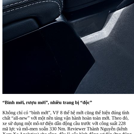
“Bình mới, rượu mới”, nhiều trang bị “độc”
Không chỉ có “bình mới”, VF 8 thế hệ mới cũng thể hiện đúng tính
chất “all-new” với một nền tảng vận hành hoàn toàn mới. Theo đó,
xe sử dụng một mô-tơ điện dẫn động cầu trước với công suất 228
mã lực và mô-men xoắn 330 Nm. Reviewer Thành Nguyễn (kênh