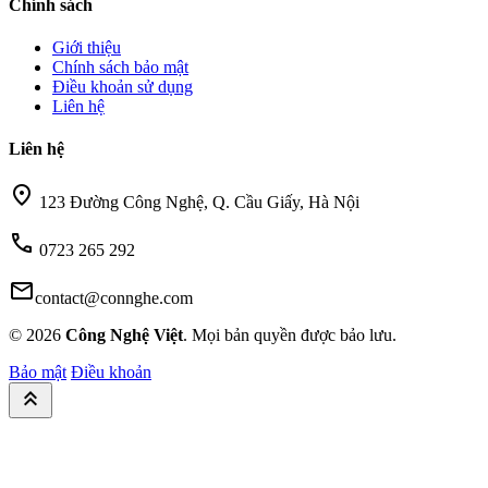
Chính sách
Giới thiệu
Chính sách bảo mật
Điều khoản sử dụng
Liên hệ
Liên hệ
location_on
123 Đường Công Nghệ, Q. Cầu Giấy, Hà Nội
call
0723 265 292
mail
contact@connghe.com
© 2026
Công Nghệ Việt
. Mọi bản quyền được bảo lưu.
Bảo mật
Điều khoản
keyboard_double_arrow_up