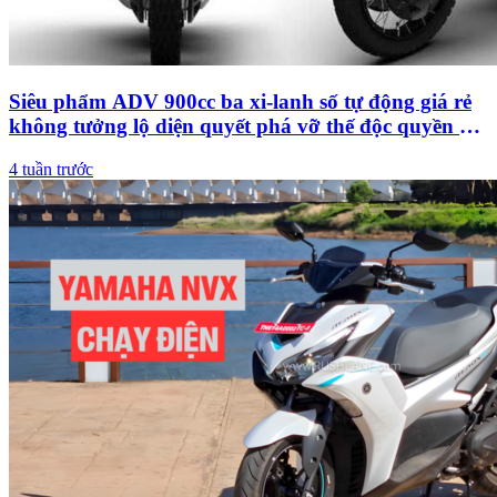
Siêu phẩm ADV 900cc ba xi-lanh số tự động giá rẻ
không tưởng lộ diện quyết phá vỡ thế độc quyền xe
châu Âu
4 tuần trước