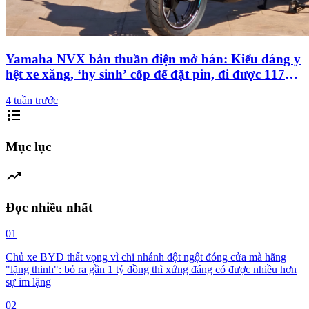
Yamaha NVX bản thuần điện mở bán: Kiểu dáng y
hệt xe xăng, ‘hy sinh’ cốp để đặt pin, đi được 117
km/sạc
4 tuần trước
format_list_bulleted
Mục lục
trending_up
Đọc nhiều nhất
01
Chủ xe BYD thất vọng vì chi nhánh đột ngột đóng cửa mà hãng
"lặng thinh": bỏ ra gần 1 tỷ đồng thì xứng đáng có được nhiều hơn
sự im lặng
02