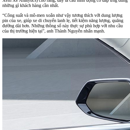
Xem Xe Analytics) cho rằng, đây là cấu hình động cơ đáp ứng đúng
những gì khách hàng cần nhất.
“Công suất và mô-men xoắn như vậy tương thích với dung lượng
pin của xe, giúp xe di chuyển lanh lẹ, tiết kiệm năng lượng, quãng
đường dài hơn. Những thông số này thực sự phù hợp với nhu cầu
của thị trường hiện tại”, anh Thành Nguyễn nhấn mạnh.