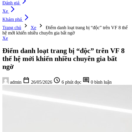
arrow_forward_ios
Đánh giá
arrow_forward_ios
Xe
arrow_forward_ios
Khám phá
chevron_right
chevron_right
Trang chủ
Xe
Điểm danh loạt trang bị “độc” trên VF 8 thế
hệ mới khiến nhiều chuyên gia bất ngờ
Xe
Điểm danh loạt trang bị “độc” trên VF 8
thế hệ mới khiến nhiều chuyên gia bất
ngờ
calendar_today
schedule
comment
admin
26/05/2026
6 phút đọc
0 bình luận