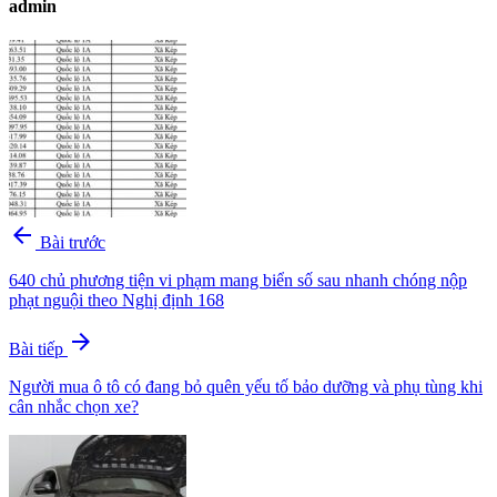
admin
arrow_back
Bài trước
640 chủ phương tiện vi phạm mang biển số sau nhanh chóng nộp
phạt nguội theo Nghị định 168
arrow_forward
Bài tiếp
Người mua ô tô có đang bỏ quên yếu tố bảo dưỡng và phụ tùng khi
cân nhắc chọn xe?