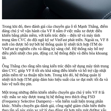
Trong khi đó, theo đánh giá của chuyên gia ô tô Mạnh Thắng, điểm
đáng chú ý về vận hành của VF 8 nằm ở việc mẫu xe được điều
khiển bằng phần mềm, với kiến trúc điện – điện tử và máy tính
trung tâm CVC do đội ngũ kỹ sư VinFast phát triển. Ngoài ra, VF 8
mới còn được hỗ trợ bởi hệ thống quản lý nhiệt tích hợp ITM do
VinFast tự nghiên cứu và đăng ký sáng chế. Hệ thống này hỗ trợ
điều phối nhiệt cho pin, động cơ, hệ thống điện và điều hòa khoang
lái.
Ông Thắng cho rằng nền tảng kiến trúc điện sử dụng máy tính trung
tâm CVC giúp VF 8 tối ưu khả năng điều khiển và hỗ trợ cập nhật
phần mềm từ xa thuận tiện hơn. Trong khi đó, hệ thống quản lý
nhiệt tích hợp ITM giúp đảm bảo hiệu suất của xe đạt mức tối đa và
bảo vệ tuổi thọ pin.
Một trong những điểm khiến nhiều chuyên gia chú ý trên VF 8 là
việc mẫu xe này được trang bị hệ thống treo thích ứng FSD
(Frequency Selective Dampers) – vốn hiếm xuất hiện trong phân
khúc. Nhiều chuyên gia đánh giá, công nghệ giảm chấn biến thiên
theo tần số này giúp xe xử lý dao động tốt hơn trên mặt đường xấu,