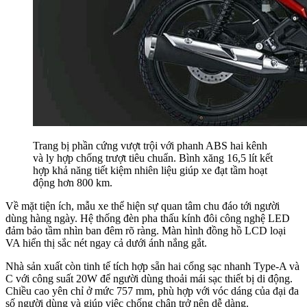
Trang bị phần cứng vượt trội với phanh ABS hai kênh
và ly hợp chống trượt tiêu chuẩn. Bình xăng 16,5 lít kết
hợp khả năng tiết kiệm nhiên liệu giúp xe đạt tầm hoạt
động hơn 800 km.
Về mặt tiện ích, mẫu xe thể hiện sự quan tâm chu đáo tới người
dùng hàng ngày. Hệ thống đèn pha thấu kính đôi công nghệ LED
đảm bảo tầm nhìn ban đêm rõ ràng. Màn hình đồng hồ LCD loại
VA hiển thị sắc nét ngay cả dưới ánh nắng gắt.
Nhà sản xuất còn tinh tế tích hợp sẵn hai cổng sạc nhanh Type-A và
C với công suất 20W để người dùng thoải mái sạc thiết bị di động.
Chiều cao yên chỉ ở mức 757 mm, phù hợp với vóc dáng của đại đa
số người dùng và giúp việc chống chân trở nên dễ dàng.