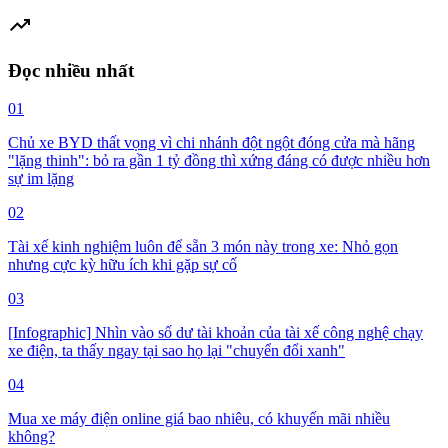
trending_up
Đọc nhiều nhất
01
Chủ xe BYD thất vọng vì chi nhánh đột ngột đóng cửa mà hãng
"lặng thinh": bỏ ra gần 1 tỷ đồng thì xứng đáng có được nhiều hơn
sự im lặng
02
Tài xế kinh nghiệm luôn để sẵn 3 món này trong xe: Nhỏ gọn
nhưng cực kỳ hữu ích khi gặp sự cố
03
[Infographic] Nhìn vào số dư tài khoản của tài xế công nghệ chạy
xe điện, ta thấy ngay tại sao họ lại "chuyển đổi xanh"
04
Mua xe máy điện online giá bao nhiêu, có khuyến mãi nhiều
không?