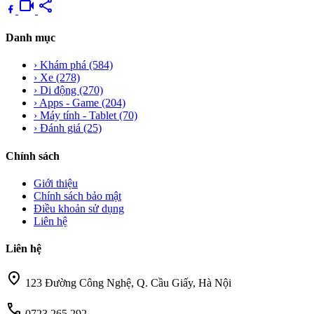
videocam
share
Danh mục
›
Khám phá
(584)
›
Xe
(278)
›
Di động
(270)
›
Apps - Game
(204)
›
Máy tính - Tablet
(70)
›
Đánh giá
(25)
Chính sách
Giới thiệu
Chính sách bảo mật
Điều khoản sử dụng
Liên hệ
Liên hệ
location_on
123 Đường Công Nghệ, Q. Cầu Giấy, Hà Nội
call
0723 265 292