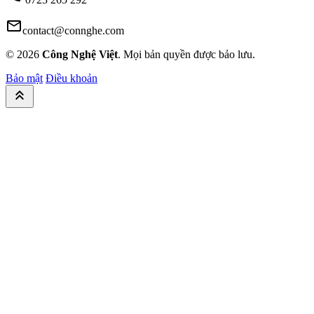
mail
contact@connghe.com
© 2026
Công Nghệ Việt
. Mọi bản quyền được bảo lưu.
Bảo mật
Điều khoản
keyboard_double_arrow_up