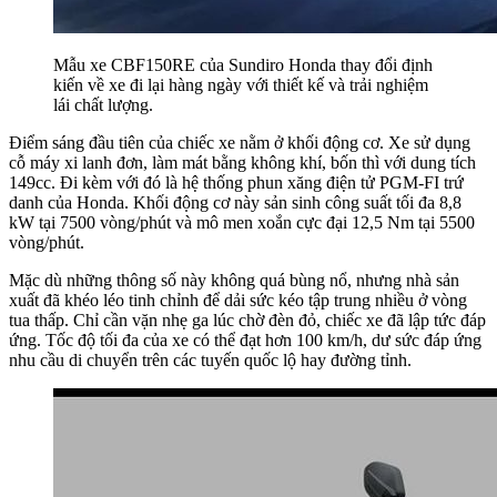
Mẫu xe CBF150RE của Sundiro Honda thay đổi định
kiến về xe đi lại hàng ngày với thiết kế và trải nghiệm
lái chất lượng.
Điểm sáng đầu tiên của chiếc xe nằm ở khối động cơ. Xe sử dụng
cỗ máy xi lanh đơn, làm mát bằng không khí, bốn thì với dung tích
149cc. Đi kèm với đó là hệ thống phun xăng điện tử PGM-FI trứ
danh của Honda. Khối động cơ này sản sinh công suất tối đa 8,8
kW tại 7500 vòng/phút và mô men xoắn cực đại 12,5 Nm tại 5500
vòng/phút.
Mặc dù những thông số này không quá bùng nổ, nhưng nhà sản
xuất đã khéo léo tinh chỉnh để dải sức kéo tập trung nhiều ở vòng
tua thấp. Chỉ cần vặn nhẹ ga lúc chờ đèn đỏ, chiếc xe đã lập tức đáp
ứng. Tốc độ tối đa của xe có thể đạt hơn 100 km/h, dư sức đáp ứng
nhu cầu di chuyển trên các tuyến quốc lộ hay đường tỉnh.