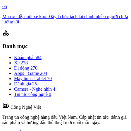
05
Mua xe dễ, nuôi xe khó: Đây là bóc tách tài chính nhiều người chưa
lường tới
category
Danh mục
Khám phá
584
Xe
278
Di động
270
Apps - Game
204
Máy tính - Tablet
70
Đánh giá
25
Camera - Nghe nhìn
4
Tin tức công nghệ
0
developer_board
Công Nghệ Việt
Trang tin công nghệ hàng đầu Việt Nam. Cập nhật tin tức, đánh giá
sản phẩm và hướng dẫn thủ thuật mới nhất mỗi ngày.