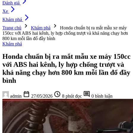
arrow_forward_ios
Đánh giá
arrow_forward_ios
Xe
arrow_forward_ios
Khám phá
chevron_right
chevron_right
Trang chủ
Khám phá
Honda chuẩn bị ra mắt mẫu xe máy
150cc với ABS hai kênh, ly hợp chống trượt và khả năng chạy hơn
800 km mỗi lần đổ đầy bình
Khám phá
Honda chuẩn bị ra mắt mẫu xe máy 150cc
với ABS hai kênh, ly hợp chống trượt và
khả năng chạy hơn 800 km mỗi lần đổ đầy
bình
calendar_today
schedule
comment
admin
27/05/2026
8 phút đọc
0 bình luận