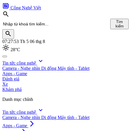
developer_board
Công Nghệ Việt
search
Tìm
kiếm
search
07:27:55
Th 5 06 thg 8
light_mode
28°C
search
expand_more
Tin tức công nghệ
Camera - Nghe nhìn
Di động
Máy tính - Tablet
Tìm
Apps - Game
kiếm
Đánh giá
Xe
Khám phá
Danh mục chính
expand_more
Tin tức công nghệ
Camera - Nghe nhìn
Di động
Máy tính - Tablet
arrow_forward_ios
Apps - Game