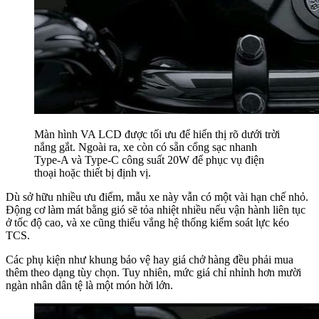
Màn hình VA LCD được tối ưu để hiển thị rõ dưới trời
nắng gắt. Ngoài ra, xe còn có sẵn cổng sạc nhanh
Type-A và Type-C công suất 20W để phục vụ điện
thoại hoặc thiết bị định vị.
Dù sở hữu nhiều ưu điểm, mẫu xe này vẫn có một vài hạn chế nhỏ.
Động cơ làm mát bằng gió sẽ tỏa nhiệt nhiều nếu vận hành liên tục
ở tốc độ cao, và xe cũng thiếu vắng hệ thống kiểm soát lực kéo
TCS.
Các phụ kiện như khung bảo vệ hay giá chở hàng đều phải mua
thêm theo dạng tùy chọn. Tuy nhiên, mức giá chỉ nhỉnh hơn mười
ngàn nhân dân tệ là một món hời lớn.