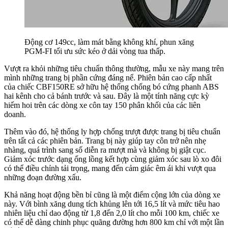
Động cơ 149cc, làm mát bằng không khí, phun xăng
PGM-FI tối ưu sức kéo ở dải vòng tua thấp.
Vượt ra khỏi những tiêu chuẩn thông thường, mẫu xe này mang trên
mình những trang bị phần cứng đáng nể. Phiên bản cao cấp nhất
của chiếc CBF150RE sở hữu hệ thống chống bó cứng phanh ABS
hai kênh cho cả bánh trước và sau. Đây là một tính năng cực kỳ
hiếm hoi trên các dòng xe côn tay 150 phân khối của các liên
doanh.
Thêm vào đó, hệ thống ly hợp chống trượt được trang bị tiêu chuẩn
trên tất cả các phiên bản. Trang bị này giúp tay côn trở nên nhẹ
nhàng, quá trình sang số diễn ra mượt mà và không bị giật cục.
Giảm xóc trước dạng ống lồng kết hợp cùng giảm xóc sau lò xo đôi
có thể điều chỉnh tải trọng, mang đến cảm giác êm ái khi vượt qua
những đoạn đường xấu.
Khả năng hoạt động bền bỉ cũng là một điểm cộng lớn của dòng xe
này. Với bình xăng dung tích khủng lên tới 16,5 lít và mức tiêu hao
nhiên liệu chỉ dao động từ 1,8 đến 2,0 lít cho mỗi 100 km, chiếc xe
có thể dễ dàng chinh phục quãng đường hơn 800 km chỉ với một lần