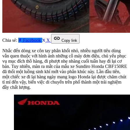
link
Chia sẻ:
Facebook
X
Copy link
Nhắc đến dòng xe côn tay phân khối nhỏ, nhiều người tiêu dùng
vẫn quen thuộc với hình ảnh những cỗ máy đơn điệu, chủ yếu phục
vụ mục đích thồ hàng, đi phượt nhẹ nhàng cuối tuần hay đi lại cơ
bản. Tuy nhiên, màn ra mắt của mẫu xe Sundiro Honda CBF150RE
đã thổi một luồng sinh khí mới vào phân khúc này. Lần đầu tiên,
một chiếc xe đi lại hàng ngày mang logo Honda lại được chăm chút
tỉ mỉ đến vậy, biến việc di chuyển trên phố thành một trải nghiệm
đầy chất lượng.