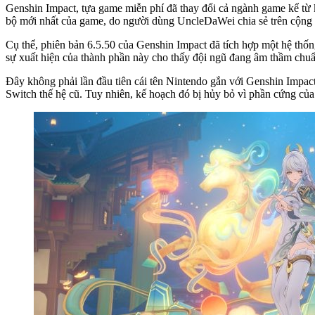
Genshin Impact, tựa game miễn phí đã thay đổi cả ngành game kể từ kh
bộ mới nhất của game, do người dùng UncleDaWei chia sẻ trên cộng
Cụ thể, phiên bản 6.5.50 của Genshin Impact đã tích hợp một hệ thố
sự xuất hiện của thành phần này cho thấy đội ngũ đang âm thầm chuẩ
Đây không phải lần đầu tiên cái tên Nintendo gắn với Genshin Impa
Switch thế hệ cũ. Tuy nhiên, kế hoạch đó bị hủy bỏ vì phần cứng của