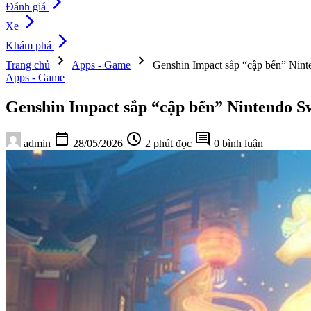
arrow_forward_ios
Đánh giá
arrow_forward_ios
Xe
arrow_forward_ios
Khám phá
chevron_right
chevron_right
Trang chủ
Apps - Game
Genshin Impact sắp “cập bến” Nint
Apps - Game
Genshin Impact sắp “cập bến” Nintendo Sw
calendar_today
schedule
comment
admin
28/05/2026
2 phút đọc
0 bình luận