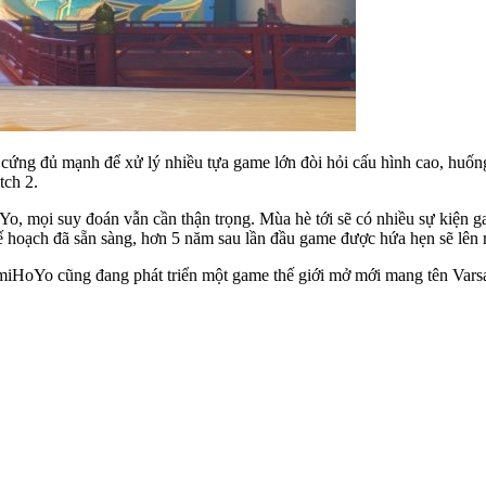
ứng đủ mạnh để xử lý nhiều tựa game lớn đòi hỏi cấu hình cao, huống 
tch 2.
oYo, mọi suy đoán vẫn cần thận trọng. Mùa hè tới sẽ có nhiều sự kiện g
kế hoạch đã sẵn sàng, hơn 5 năm sau lần đầu game được hứa hẹn sẽ lên
 miHoYo cũng đang phát triển một game thế giới mở mới mang tên Varsa