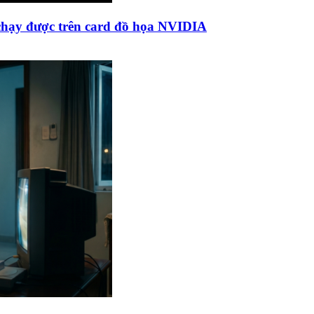
 chạy được trên card đồ họa NVIDIA