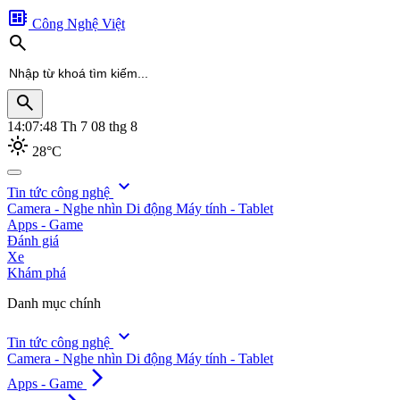
developer_board
Công Nghệ Việt
search
search
14:07:50
Th 7 08 thg 8
light_mode
28°C
search
expand_more
Tin tức công nghệ
Camera - Nghe nhìn
Di động
Máy tính - Tablet
Apps - Game
Đánh giá
Xe
Khám phá
Danh mục chính
expand_more
Tin tức công nghệ
Camera - Nghe nhìn
Di động
Máy tính - Tablet
arrow_forward_ios
Apps - Game