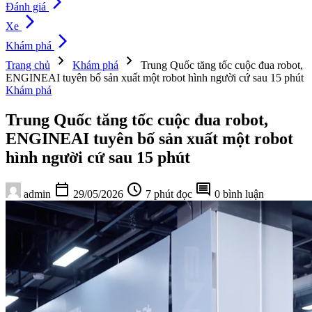
arrow_forward_ios
Đánh giá
arrow_forward_ios
Xe
arrow_forward_ios
Khám phá
chevron_right
chevron_right
Trang chủ
Khám phá
Trung Quốc tăng tốc cuộc đua robot,
ENGINEAI tuyên bố sản xuất một robot hình người cứ sau 15 phút
Khám phá
Trung Quốc tăng tốc cuộc đua robot,
ENGINEAI tuyên bố sản xuất một robot
hình người cứ sau 15 phút
calendar_today
schedule
comment
admin
29/05/2026
7 phút đọc
0 bình luận