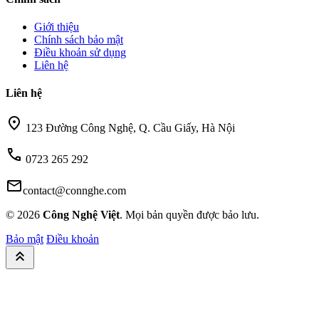
Giới thiệu
Chính sách bảo mật
Điều khoản sử dụng
Liên hệ
Liên hệ
location_on
123 Đường Công Nghệ, Q. Cầu Giấy, Hà Nội
call
0723 265 292
mail
contact@connghe.com
© 2026
Công Nghệ Việt
. Mọi bản quyền được bảo lưu.
Bảo mật
Điều khoản
keyboard_double_arrow_up