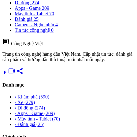
Di động
274
Apps - Game
209
Máy tính - Tablet
70
Đánh giá
25
Camera - Nghe nhìn
4
Tin tức công nghệ
0
developer_board
Công Nghệ Việt
Trang tin công nghệ hàng đầu Việt Nam. Cập nhật tin tức, đánh giá
sản phẩm và hướng dẫn thủ thuật mới nhất mỗi ngày.
videocam
share
Danh mục
›
Khám phá
(590)
›
Xe
(279)
›
Di động
(274)
›
Apps - Game
(209)
›
Máy tính - Tablet
(70)
›
Đánh giá
(25)
Chính sách