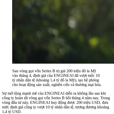
Sau vòng gọi vốn Series B trị giá 200 triệu đô la Mỹ
vào tháng 4, định giá của ENGINEAI đã vượt mốc 10
tỷ nhân dân tệ (khoảng 1,4 tỷ đô la Mỹ), tạo bệ phóng
cho hoạt động sản xuất, nghiên cứu và thương mại hóa.
Sự mở rộng mạnh mẽ của ENGINEAI diễn ra không lâu sau khi
công ty hoàn tất vòng gọi vốn Series B hồi tháng 4 năm nay. Trong
vòng đầu tư này, ENGINEAI huy động được 200 triệu USD, đưa
mức định giá công ty vượt 10 tỷ nhân dân tệ, tương đương khoảng
1,4 tỷ USD.