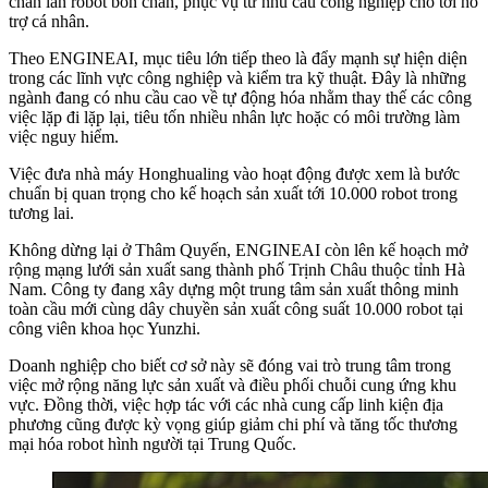
chân lẫn robot bốn chân, phục vụ từ nhu cầu công nghiệp cho tới hỗ
trợ cá nhân.
Theo ENGINEAI, mục tiêu lớn tiếp theo là đẩy mạnh sự hiện diện
trong các lĩnh vực công nghiệp và kiểm tra kỹ thuật. Đây là những
ngành đang có nhu cầu cao về tự động hóa nhằm thay thế các công
việc lặp đi lặp lại, tiêu tốn nhiều nhân lực hoặc có môi trường làm
việc nguy hiểm.
Việc đưa nhà máy Honghualing vào hoạt động được xem là bước
chuẩn bị quan trọng cho kế hoạch sản xuất tới 10.000 robot trong
tương lai.
Không dừng lại ở Thâm Quyến, ENGINEAI còn lên kế hoạch mở
rộng mạng lưới sản xuất sang thành phố Trịnh Châu thuộc tỉnh Hà
Nam. Công ty đang xây dựng một trung tâm sản xuất thông minh
toàn cầu mới cùng dây chuyền sản xuất công suất 10.000 robot tại
công viên khoa học Yunzhi.
Doanh nghiệp cho biết cơ sở này sẽ đóng vai trò trung tâm trong
việc mở rộng năng lực sản xuất và điều phối chuỗi cung ứng khu
vực. Đồng thời, việc hợp tác với các nhà cung cấp linh kiện địa
phương cũng được kỳ vọng giúp giảm chi phí và tăng tốc thương
mại hóa robot hình người tại Trung Quốc.