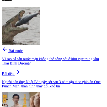
arrow_back
Bài trước
Vì sao cá sấu nước mặn không thể sống sót ở khu vực trung tâm
Thái Bình Dương?
arrow_forward
Bài tiếp
Người đàn ông Nhật Bản gây sốt sau 3 năm tập theo giáo án One
Punch Man, thân hình thay đổi khó tin