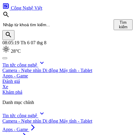
developer_board
Công Nghệ Việt
search
Tìm
kiếm
search
08:05:21
Th 6 07 thg 8
light_mode
28°C
search
expand_more
Tin tức công nghệ
Camera - Nghe nhìn
Di động
Máy tính - Tablet
Tìm
Apps - Game
kiếm
Đánh giá
Xe
Khám phá
Danh mục chính
expand_more
Tin tức công nghệ
Camera - Nghe nhìn
Di động
Máy tính - Tablet
arrow_forward_ios
Apps - Game