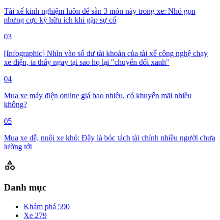
Tài xế kinh nghiệm luôn để sẵn 3 món này trong xe: Nhỏ gọn
nhưng cực kỳ hữu ích khi gặp sự cố
03
[Infographic] Nhìn vào số dư tài khoản của tài xế công nghệ chạy
xe điện, ta thấy ngay tại sao họ lại "chuyển đổi xanh"
04
Mua xe máy điện online giá bao nhiêu, có khuyến mãi nhiều
không?
05
Mua xe dễ, nuôi xe khó: Đây là bóc tách tài chính nhiều người chưa
lường tới
category
Danh mục
Khám phá
590
Xe
279