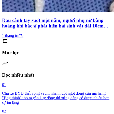
Đau cánh tay suốt một năm, người phụ nữ bàng
hoàng khi bác sĩ phát hiện hai sinh vật dài 10cm
đang sống dưới da
1 tháng trước
format_list_bulleted
Mục lục
trending_up
Đọc nhiều nhất
01
Chủ xe BYD thất vọng vì chi nhánh đột ngột đóng cửa mà hãng
"lặng thinh": bỏ ra gần 1 tỷ đồng thì xứng đáng có được nhiều hơn
sự im lặng
02